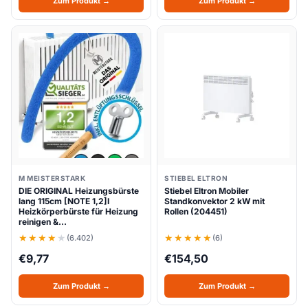
Zum Produkt →
Zum Produkt →
M MEISTERSTARK
STIEBEL ELTRON
DIE ORIGINAL Heizungsbürste
Stiebel Eltron Mobiler
lang 115cm [NOTE 1,2]I
Standkonvektor 2 kW mit
Heizkörperbürste für Heizung
Rollen (204451)
reinigen &…
(6.402)
(6)
€
9,77
€
154,50
Zum Produkt →
Zum Produkt →