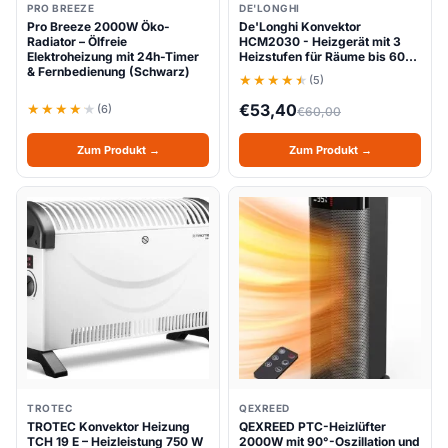
PRO BREEZE
DE'LONGHI
Pro Breeze 2000W Öko-
De'Longhi Konvektor
Radiator – Ölfreie
HCM2030 - Heizgerät mit 3
Elektroheizung mit 24h-Timer
Heizstufen für Räume bis 60…
& Fernbedienung (Schwarz)
(5)
€
53,40
(6)
€
60,00
Zum Produkt →
Zum Produkt →
TROTEC
QEXREED
TROTEC Konvektor Heizung
QEXREED PTC-Heizlüfter
TCH 19 E – Heizleistung 750 W
2000W mit 90°-Oszillation und