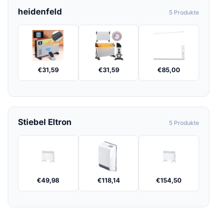
heidenfeld
5 Produkte
€
31,59
€
31,59
€
85,00
Stiebel Eltron
5 Produkte
€
49,98
€
118,14
€
154,50