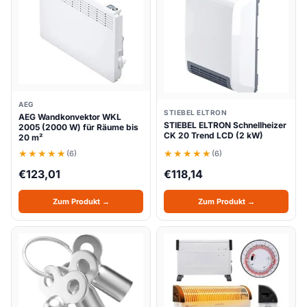
AEG
STIEBEL ELTRON
AEG Wandkonvektor WKL
STIEBEL ELTRON Schnellheizer
2005 (2000 W) für Räume bis
CK 20 Trend LCD (2 kW)
20 m²
(6)
(6)
€
123,01
€
118,14
Zum Produkt →
Zum Produkt →