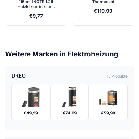
115cm [NOTE 1,2]I
Thermostat
Heizkörperbürste…
€
119,99
€
9,77
Weitere Marken in Elektroheizung
DREO
15 Produkte
€
49,99
€
74,99
€
59,99