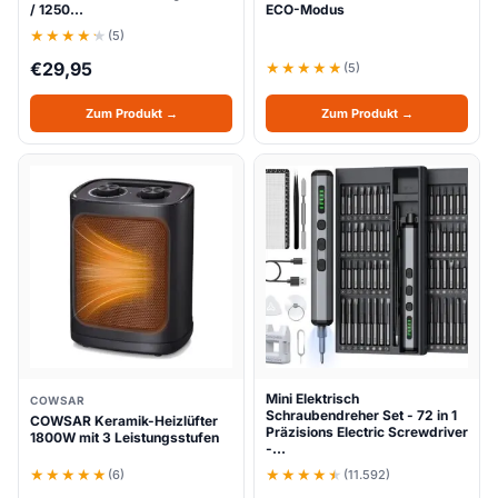
/ 1250…
ECO-Modus
(5)
€
29,95
(5)
Zum Produkt →
Zum Produkt →
Mini Elektrisch
COWSAR
Schraubendreher Set - 72 in 1
COWSAR Keramik-Heizlüfter
Präzisions Electric Screwdriver
1800W mit 3 Leistungsstufen
-…
(6)
(11.592)