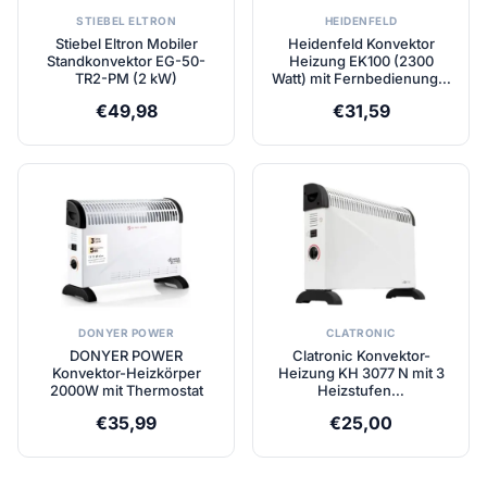
STIEBEL ELTRON
HEIDENFELD
Stiebel Eltron Mobiler
Heidenfeld Konvektor
Standkonvektor EG-50-
Heizung EK100 (2300
TR2-PM (2 kW)
Watt) mit Fernbedienung…
€
49,98
€
31,59
DONYER POWER
CLATRONIC
DONYER POWER
Clatronic Konvektor-
Konvektor-Heizkörper
Heizung KH 3077 N mit 3
2000W mit Thermostat
Heizstufen…
€
35,99
€
25,00