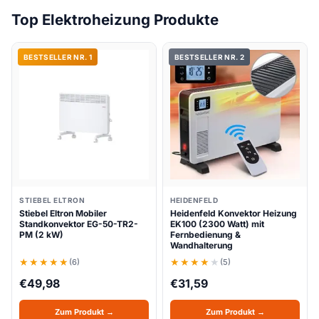
Top Elektroheizung Produkte
BESTSELLER NR. 1
BESTSELLER NR. 2
STIEBEL ELTRON
HEIDENFELD
Stiebel Eltron Mobiler
Heidenfeld Konvektor Heizung
Standkonvektor EG-50-TR2-
EK100 (2300 Watt) mit
PM (2 kW)
Fernbedienung &
Wandhalterung
(6)
(5)
€
49,98
€
31,59
Zum Produkt →
Zum Produkt →