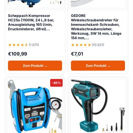
Scheppach Kompressor
GEDORE
HC25o (1100W, 24 L,8 bar,
Winkelschraubendreher für
Ansaugleistung 165 l/min,
Innensechskant-Schrauben,
Druckminderer, ölfrei)…
Winkelschraubenzieher,
Werkzeug, SW 14 mm, Länge
154 mm,…
(1.071)
(10.551)
€
109,99
€
7,01
Zum Produkt →
Zum Produkt →
-45%