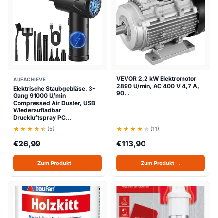
VEVOR 2,2 kW Elektromotor
AUFACHIEVE
2890 U/min, AC 400 V 4,7 A,
Elektrische Staubgebläse, 3-
90…
Gang 91000 U/min
Compressed Air Duster, USB
Wiederaufladbar
Druckluftspray PC…
(5)
(11)
€
26,99
€
113,90
Zum Produkt →
Zum Produkt →