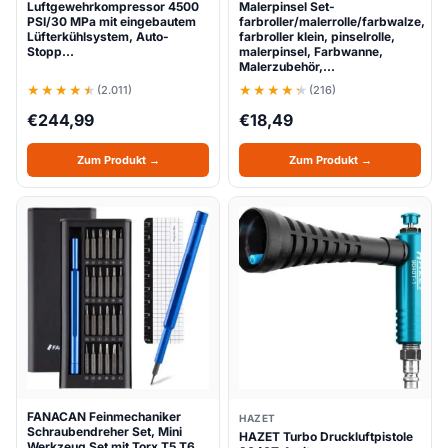
Luftgewehrkompressor 4500
Malerpinsel Set-
PSI/30 MPa mit eingebautem
farbroller/malerrolle/farbwalze,
Lüfterkühlsystem, Auto-
farbroller klein, pinselrolle,
Stopp…
malerpinsel, Farbwanne,
Malerzubehör,…
(2.011)
(216)
€
244,99
€
18,49
Zum Produkt →
Zum Produkt →
FANACAN Feinmechaniker
HAZET
Schraubendreher Set, Mini
HAZET Turbo Druckluftpistole
Werkzeug Set mit Torx T5 T6