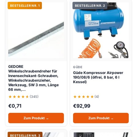
BESTSELLER NR. 1
BESTSELLER NR. 2
GEDORE
GÜDE
Winkelschraubendreher für
Güde Kompressor Airpower
Innensechskant-Schrauben,
190/08/6 (ölfrei, 8 bar, 6 l
Winkelschraubenzieher,
Kessel)
Werkzeug, SW 3 mm, Länge
66 mm,…
(345)
(4)
€
0,71
€
92,99
Zum Produkt →
Zum Produkt →
BESTSELLER NR. 3