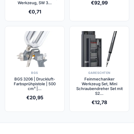
€
92,99
Werkzeug, SW 3…
€
0,71
BGS
GARESCHTEN
BGS 3206 | Druckluft-
Feinmechaniker
Farbsprühpistole | 500
Werkzeug Set, Mini
cm³ |…
Schraubendreher Set mit
S2…
€
20,95
€
12,78