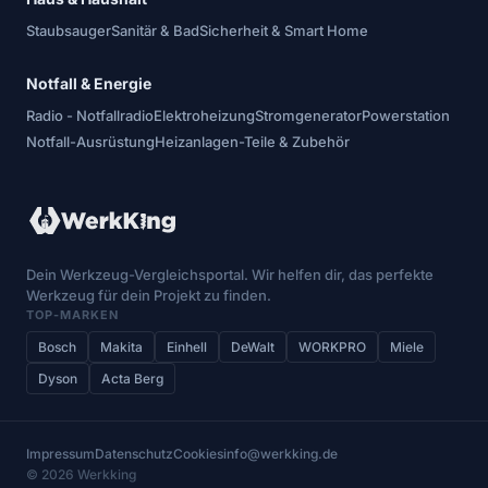
Staubsauger
Sanitär & Bad
Sicherheit & Smart Home
Notfall & Energie
Radio - Notfallradio
Elektroheizung
Stromgenerator
Powerstation
Notfall-Ausrüstung
Heizanlagen-Teile & Zubehör
Dein Werkzeug-Vergleichsportal. Wir helfen dir, das perfekte
Werkzeug für dein Projekt zu finden.
TOP-MARKEN
Bosch
Makita
Einhell
DeWalt
WORKPRO
Miele
Dyson
Acta Berg
Impressum
Datenschutz
Cookies
info@werkking.de
© 2026 Werkking