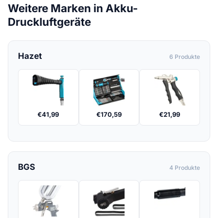
Weitere Marken in Akku-
Druckluftgeräte
Hazet
6 Produkte
€
41,99
€
170,59
€
21,99
BGS
4 Produkte