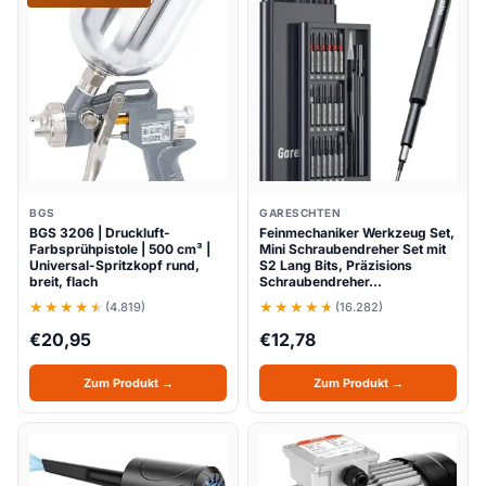
BGS
GARESCHTEN
BGS 3206 | Druckluft-
Feinmechaniker Werkzeug Set,
Farbsprühpistole | 500 cm³ |
Mini Schraubendreher Set mit
Universal-Spritzkopf rund,
S2 Lang Bits, Präzisions
breit, flach
Schraubendreher…
(4.819)
(16.282)
€
20,95
€
12,78
Zum Produkt →
Zum Produkt →