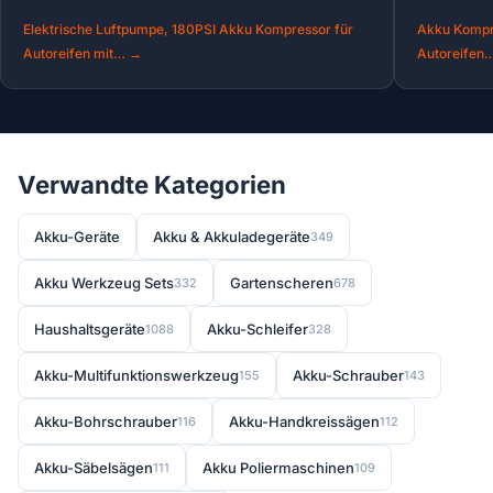
Elektrische Luftpumpe, 180PSI Akku Kompressor für
Akku Kompre
Autoreifen mit… →
Autoreifen
Verwandte Kategorien
Akku-Geräte
Akku & Akkuladegeräte
349
Akku Werkzeug Sets
Gartenscheren
332
678
Haushaltsgeräte
Akku-Schleifer
1088
328
Akku-Multifunktionswerkzeug
Akku-Schrauber
155
143
Akku-Bohrschrauber
Akku-Handkreissägen
116
112
Akku-Säbelsägen
Akku Poliermaschinen
111
109