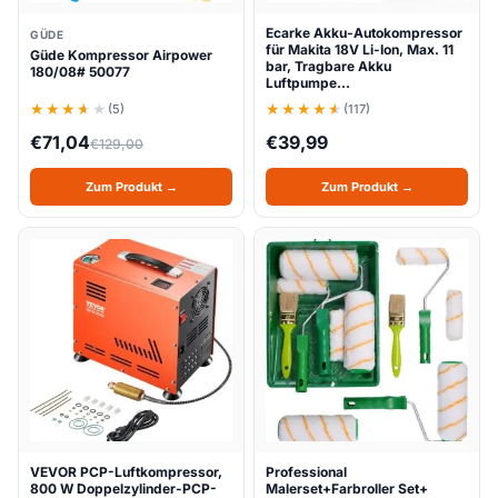
Ecarke Akku-Autokompressor
GÜDE
für Makita 18V Li-Ion, Max. 11
Güde Kompressor Airpower
bar, Tragbare Akku
180/08# 50077
Luftpumpe…
(5)
(117)
€
71,04
€
39,99
€
129,00
Zum Produkt →
Zum Produkt →
VEVOR PCP-Luftkompressor,
Professional
800 W Doppelzylinder-PCP-
Malerset+Farbroller Set+