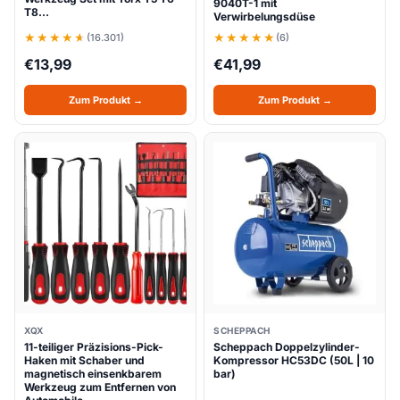
9040T-1 mit
T8…
Verwirbelungsdüse
(16.301)
(6)
€
13,99
€
41,99
Zum Produkt →
Zum Produkt →
XQX
SCHEPPACH
11-teiliger Präzisions-Pick-
Scheppach Doppelzylinder-
Haken mit Schaber und
Kompressor HC53DC (50L | 10
magnetisch einsenkbarem
bar)
Werkzeug zum Entfernen von