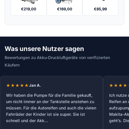
€
219,00
€
169,00
€
85,99
Was unsere Nutzer sagen
Bewertungen zu Akku-Druckluftgeräte von verifizierten
Käufern
Jan A.
Wir haben die Pumpe für die Familie gekauft,
Ich nutze 
um nicht immer an der Tankstelle anstehen zu
Reifen an
müssen. Für die Autoreifen und auch die vielen
aufzupumpe
Fahrräder der Kinder ist sie super. Sie ist
Makita-Akk
schnell und der Akk...
geht’s. Di