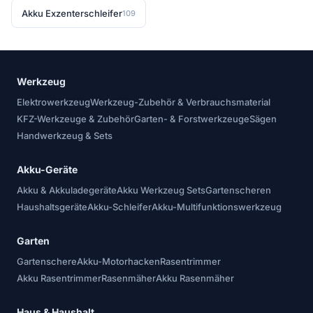
Akku Exzenterschleifer
109
Werkzeug
Elektrowerkzeug
Werkzeug-Zubehör & Verbrauchsmaterial
KFZ-Werkzeuge & Zubehör
Garten- & Forstwerkzeuge
Sägen
Handwerkzeug & Sets
Akku-Geräte
Akku & Akkuladegeräte
Akku Werkzeug Sets
Gartenscheren
Haushaltsgeräte
Akku-Schleifer
Akku-Multifunktionswerkzeug
Garten
Gartenschere
Akku-Motorhacken
Rasentrimmer
Akku Rasentrimmer
Rasenmäher
Akku Rasenmäher
Haus & Haushalt