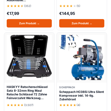
Automobile…
(352)
(5)
€
17,99
€
144,95
Zum Produkt →
Zum Produkt →
HASKYY Ratschenschlüssel
SCHEPPACH
Satz 8-32mm Ring Maul
Scheppach HC08Si Ultra Silent
Ratsche Schlüssel 72 Zähne
Kompressor inkl. 14-tlg.
Feinverzahnt Werkzeug…
Zubehörset
(3.507)
(4)