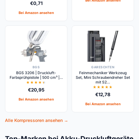
Bei Amazon ansehen
€
0,71
Bei Amazon ansehen
BGS
GARESCHTEN
BGS 3206 | Druckluft-
Feinmechaniker Werkzeug
Farbsprühpistole | 500 cm³ |…
Set, Mini Schraubendreher Set
mit S2…
€
20,95
€
12,78
Bei Amazon ansehen
Bei Amazon ansehen
Alle Kompressoren ansehen →
Top-Marken bei Akku-Druckluftgeräte