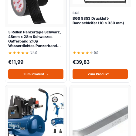
BGS
BGS 8853 Druckluft-
Bandschleifer (10 x 330 mm)
3 Rollen Panzertape Schwarz,
48mm x 28m Schwarzes
Gafferband 210μ
Wasserdichtes Panzerband…
(731)
(5)
€
11,99
€
39,83
Zum Produkt →
Zum Produkt →