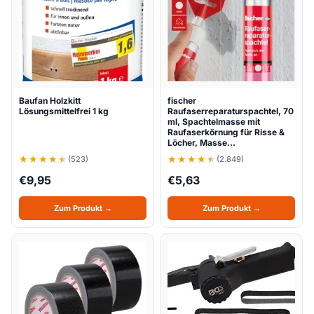
Baufan Holzkitt
fischer
Lösungsmittelfrei 1 kg
Raufaserreparaturspachtel, 70
ml, Spachtelmasse mit
Raufaserkörnung für Risse &
Löcher, Masse…
(523)
(2.849)
€
9,95
€
5,63
Zum Produkt →
Zum Produkt →