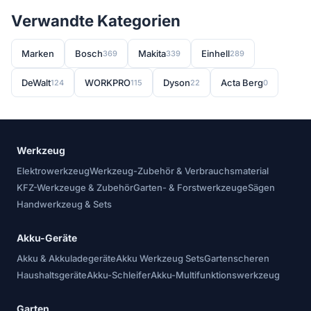
Verwandte Kategorien
Marken
Bosch
Makita
Einhell
369
339
289
DeWalt
WORKPRO
Dyson
Acta Berg
124
115
22
0
Werkzeug
Elektrowerkzeug
Werkzeug-Zubehör & Verbrauchsmaterial
KFZ-Werkzeuge & Zubehör
Garten- & Forstwerkzeuge
Sägen
Handwerkzeug & Sets
Akku-Geräte
Akku & Akkuladegeräte
Akku Werkzeug Sets
Gartenscheren
Haushaltsgeräte
Akku-Schleifer
Akku-Multifunktionswerkzeug
Garten