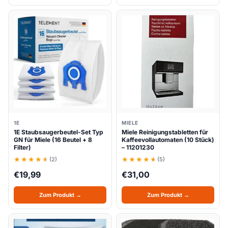
1E
MIELE
1E Staubsaugerbeutel-Set Typ
Miele Reinigungstabletten für
GN für Miele (16 Beutel + 8
Kaffeevollautomaten (10 Stück)
Filter)
– 11201230
(2)
(5)
€
19,99
€
31,00
Zum Produkt →
Zum Produkt →