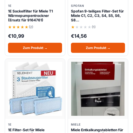
1E
SPOFAN
1E Sockelfilter für Miele T1
Spofan 9-teiliges Filter-Set für
Wärmepumpentrockner
Miele C1, C2, C3, S4, S5, S6,
(Ersatz für 9164761)
S8…
(2)
(1)
€
10,99
€
14,56
Zum Produkt →
Zum Produkt →
1E
MIELE
1E Filter-Set für Miele
Miele Entkalkungstabletten für