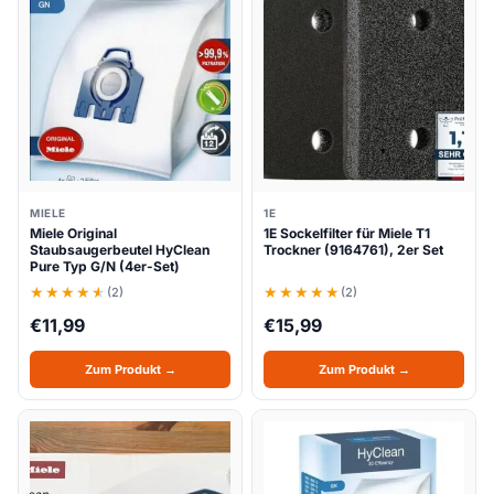
MIELE
1E
Miele Original
1E Sockelfilter für Miele T1
Staubsaugerbeutel HyClean
Trockner (9164761), 2er Set
Pure Typ G/N (4er-Set)
(2)
(2)
€
11,99
€
15,99
Zum Produkt →
Zum Produkt →