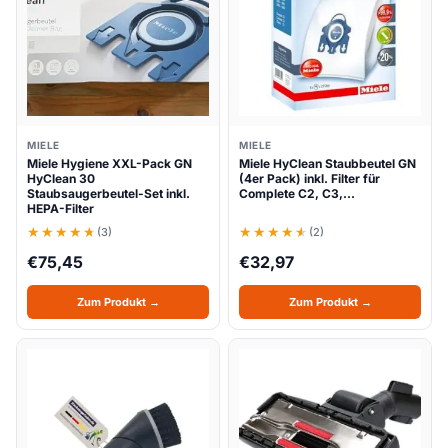
MIELE
MIELE
Miele Hygiene XXL-Pack GN
Miele HyClean Staubbeutel GN
HyClean 30
(4er Pack) inkl. Filter für
Staubsaugerbeutel-Set inkl.
Complete C2, C3,…
HEPA-Filter
(3)
(2)
€
75,45
€
32,97
Zum Produkt →
Zum Produkt →