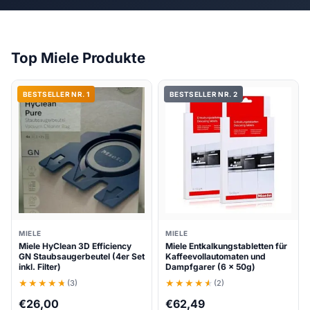
Top Miele Produkte
BESTSELLER NR. 1
BESTSELLER NR. 2
MIELE
MIELE
Miele HyClean 3D Efficiency
Miele Entkalkungstabletten für
GN Staubsaugerbeutel (4er Set
Kaffeevollautomaten und
inkl. Filter)
Dampfgarer (6 x 50g)
(3)
(2)
€
26,00
€
62,49