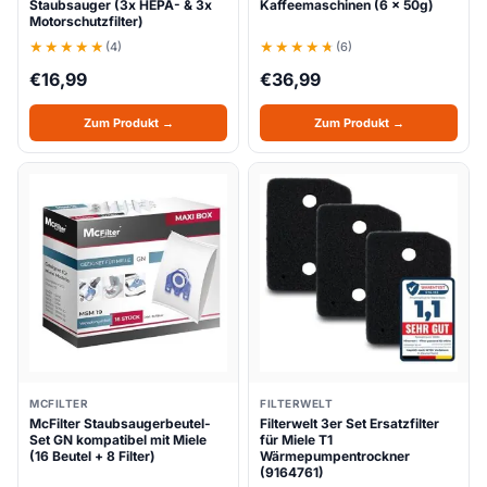
Staubsauger (3x HEPA- & 3x
Kaffeemaschinen (6 x 50g)
Motorschutzfilter)
(4)
(6)
€
16,99
€
36,99
Zum Produkt →
Zum Produkt →
MCFILTER
FILTERWELT
McFilter Staubsaugerbeutel-
Filterwelt 3er Set Ersatzfilter
Set GN kompatibel mit Miele
für Miele T1
(16 Beutel + 8 Filter)
Wärmepumpentrockner
(9164761)