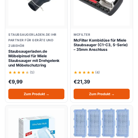
STAUBSAUGERLADEN.DE IHR
MCFILTER
McFilter Kombidüse für Miele
PARTNER FÜR GERÄTE UND
Staubsauger (C1-C3, S-Serie)
ZUBEHÖR
– 35mm Anschluss
Staubsaugerladen.de
Möbelpinsel für Miele
Staubsauger mit Drehgelenk
und Möbelschutzring
(5)
(4)
€
9,99
€
21,39
Zum Produkt →
Zum Produkt →