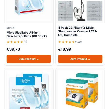
4 Pack C3 Filter für Miele
MIELE
Staubsauger Compact C1 &
Miele UltraTabs All-in-1
C2, Complete…
Geschirrspültabs (60 Stück)
(2)
(152)
€
39,73
€
18,99
Zum Produkt →
Zum Produkt →