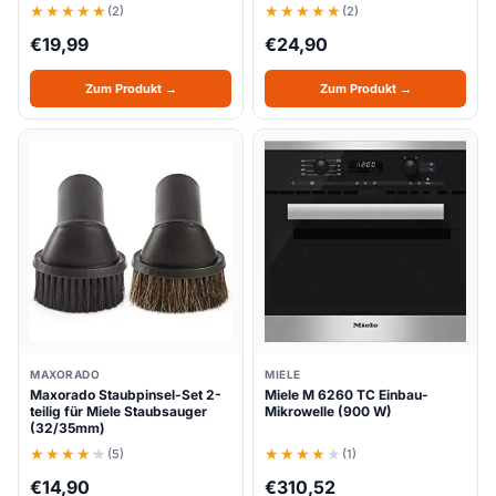
(2)
(2)
€
19,99
€
24,90
Zum Produkt →
Zum Produkt →
MAXORADO
MIELE
Maxorado Staubpinsel-Set 2-
Miele M 6260 TC Einbau-
teilig für Miele Staubsauger
Mikrowelle (900 W)
(32/35mm)
(5)
(1)
€
14,90
€
310,52