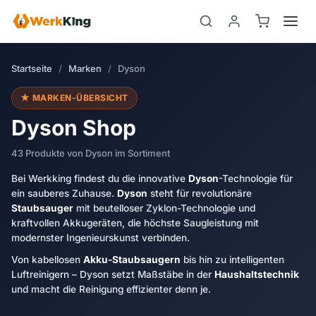
Zum
Inhalt
springen
Startseite
/
Marken
/
Dyson
★ MARKEN-ÜBERSICHT
Dyson Shop
43 Produkte von Dyson im Sortiment
Bei Werkking findest du die innovative
Dyson
-Technologie für
ein sauberes Zuhause.
Dyson
steht für revolutionäre
Staubsauger
mit beutelloser Zyklon-Technologie und
kraftvollen Akkugeräten, die höchste Saugleistung mit
modernster Ingenieurskunst verbinden.
Von kabellosen
Akku-Staubsaugern
bis hin zu intelligenten
Luftreinigern – Dyson setzt Maßstäbe in der
Haushaltstechnik
und macht die Reinigung effizienter denn je.