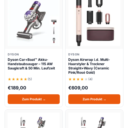
DYSON
DYSON
Dyson Car+Boat™ Akku-
Dyson Airwrap i.d. Multi-
Handstaubsauger – 115 AW
Haarstyler & Trockner
Saugkraft & 50 Min. Laufzeit
Straight+Wavy (Ceramic
Pink/Rosé Gold)
(5)
(4)
€
189,00
€
609,00
Zum Produkt →
Zum Produkt →