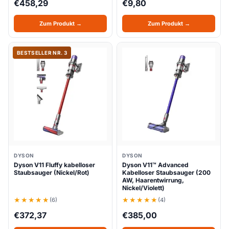
€
458,29
€
9,80
Zum Produkt →
Zum Produkt →
BESTSELLER NR. 3
DYSON
DYSON
Dyson V11 Fluffy kabelloser
Dyson V11™ Advanced
Staubsauger (Nickel/Rot)
Kabelloser Staubsauger (200
AW, Haarentwirrung,
Nickel/Violett)
(6)
(4)
€
372,37
€
385,00