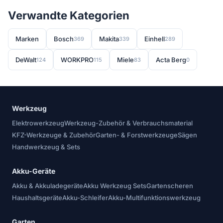
Verwandte Kategorien
Marken
Bosch
Makita
Einhell
369
339
289
DeWalt
WORKPRO
Miele
Acta Berg
124
115
83
0
Werkzeug
Elektrowerkzeug
Werkzeug-Zubehör & Verbrauchsmaterial
KFZ-Werkzeuge & Zubehör
Garten- & Forstwerkzeuge
Sägen
Handwerkzeug & Sets
Akku-Geräte
Akku & Akkuladegeräte
Akku Werkzeug Sets
Gartenscheren
Haushaltsgeräte
Akku-Schleifer
Akku-Multifunktionswerkzeug
Garten