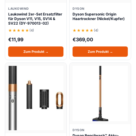
LAUKOWIND
DYSON
Laukowind 2er-Set Ersatzfilter
Dyson Supersonic Origin
für Dyson V11, V15, SV14 &
Haartrockner (Nickel/Kupfer)
SV22 (DY-970013-02)
(4)
(4)
€
11,99
€
369,00
Zum Produkt →
Zum Produkt →
DYSON
Dyson Pencilwash™ Akku-