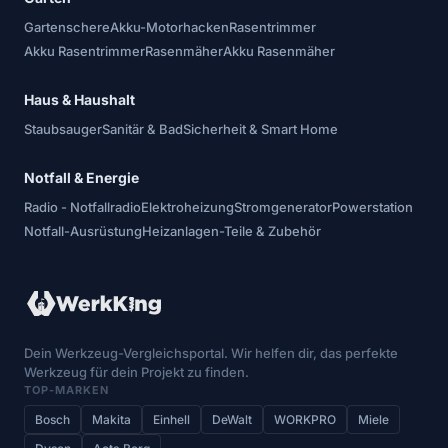
Gartenschere
Akku-Motorhacken
Rasentrimmer
Akku Rasentrimmer
Rasenmäher
Akku Rasenmäher
Haus & Haushalt
Staubsauger
Sanitär & Bad
Sicherheit & Smart Home
Notfall & Energie
Radio - Notfallradio
Elektroheizung
Stromgenerator
Powerstation
Notfall-Ausrüstung
Heizanlagen-Teile & Zubehör
Dein Werkzeug-Vergleichsportal. Wir helfen dir, das perfekte
Werkzeug für dein Projekt zu finden.
TOP-MARKEN
Bosch
Makita
Einhell
DeWalt
WORKPRO
Miele