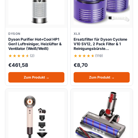
DYSON
XLX
Dyson Purifier Hot+Cool HP1
Ersatzfilter für Dyson Cyclone
Gen1 Luftreiniger, Heizlüfter &
V10 SV12, 2 Pack Filter & 1
Ventilator (Weiß/Weiß)
Reinigungsbürste…
(2)
(119)
€
461,58
€
8,70
Zum Produkt →
Zum Produkt →