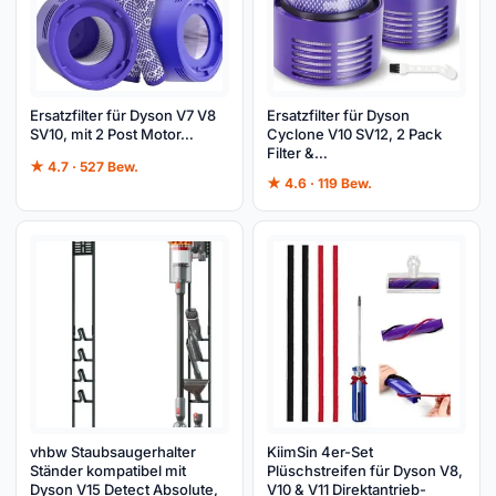
Ersatzfilter für Dyson V7 V8
Ersatzfilter für Dyson
SV10, mit 2 Post Motor…
Cyclone V10 SV12, 2 Pack
Filter &…
★ 4.7 · 527 Bew.
★ 4.6 · 119 Bew.
vhbw Staubsaugerhalter
KiimSin 4er-Set
Ständer kompatibel mit
Plüschstreifen für Dyson V8,
Dyson V15 Detect Absolute,
V10 & V11 Direktantrieb-