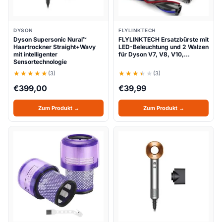
DYSON
FLYLINKTECH
Dyson Supersonic Nural™
FLYLINKTECH Ersatzbürste mit
Haartrockner Straight+Wavy
LED-Beleuchtung und 2 Walzen
mit intelligenter
für Dyson V7, V8, V10,…
Sensortechnologie
(3)
(3)
€
399,00
€
39,99
Zum Produkt →
Zum Produkt →