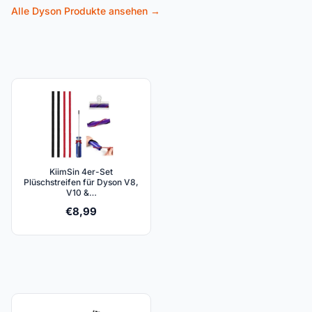
Alle Dyson Produkte ansehen →
KiimSin 4er-Set
Plüschstreifen für Dyson V8,
V10 &…
€
8,99