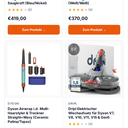
Saugkraft (Blau/Nickel)
(Weiß/Weiß)
(6)
(4)
€
419,00
€
370,00
Zum Produkt →
Zum Produkt →
DYSON
DRIPL
Dyson Airwrap i.d. Multi-
Dripl Elektrischer
Haarstyler & Trockner
Wischaufsatz für Dyson V7,
Straight+Wavy (Ceramic
V8, V10, V11, V15 & Gen5
Patina/Topaz)
(4)