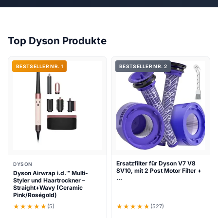
Top Dyson Produkte
BESTSELLER NR. 1
BESTSELLER NR. 2
Ersatzfilter für Dyson V7 V8
DYSON
SV10, mit 2 Post Motor Filter +
Dyson Airwrap i.d.™ Multi-
…
Styler und Haartrockner –
Straight+Wavy (Ceramic
Pink/Roségold)
(5)
(527)