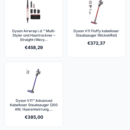
Dyson Airwrap i.d.™ Multi-
Dyson V11 Fluffy kabelloser
Styler und Haartrockner –
Staubsauger (Nickel/Rot)
Straight+Wavy…
€
372,37
€
458,29
Dyson V11™ Advanced
Kabelloser Staubsauger (200
AW, Haarentwirrung,…
€
385,00