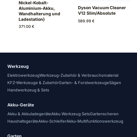
Nickel-Kobalt-
Dyson Vacuum Cleaner
Aluminium-Akku,
V12 Slim/Absolute
Wandhalterung und
Ladestation)
589.99 €
371.00 €
Werkzeug
Elektrowerkzeug
Werkzeug-Zubehör & Verbrauchsmaterial
KFZ-Werkzeuge & Zubehör
Garten- & Forstwerkzeuge
Sägen
Handwerkzeug & Sets
Akku-Geräte
Akku & Akkuladegeräte
Akku Werkzeug Sets
Gartenscheren
Haushaltsgeräte
Akku-Schleifer
Akku-Multifunktionswerkzeug
Garten