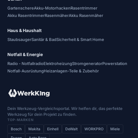
Gartenschere
Akku-Motorhacken
Rasentrimmer
Akku Rasentrimmer
Rasenmäher
Akku Rasenmäher
Haus & Haushalt
Staubsauger
Sanitär & Bad
Sicherheit & Smart Home
Notfall & Energie
Radio - Notfallradio
Elektroheizung
Stromgenerator
Powerstation
Notfall-Ausrüstung
Heizanlagen-Teile & Zubehör
Dein Werkzeug-Vergleichsportal. Wir helfen dir, das perfekte
Werkzeug für dein Projekt zu finden.
TOP-MARKEN
Bosch
Makita
Einhell
DeWalt
WORKPRO
Miele
Dyson
Acta Berg