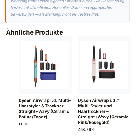
Werkking führt keinen eigenen Labortest durch. Die Einschätzung
basiert auf öffentlichen Hersteller-Daten und aggregierten
Bewertungen — als Meinung, nicht als Testresultat.
Ähnliche Produkte
Dyson Airwrap i.d. Multi-
Dyson Airwrap i.d.™
Haarstyler & Trockner
Multi-Styler und
Straight+Wavy (Ceramic
Haartrockner –
Patina/Topaz)
Straight+Wavy (Ceramic
Pink/Roségold)
€
0,00
458.29 €