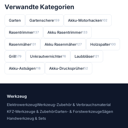
Verwandte Kategorien
Garten
Gartenschere
Akku-Motorhacken
159
102
Rasentrimmer
Akku Rasentrimmer
137
133
Rasenmäher
Akku Rasenmäher
Holzspalter
131
127
100
Grill
Unkrautvernichter
Laubbläser
579
76
121
Akku-Astsägen
Akku-Drucksprüher
118
52
Werkzeug
Elektrowerkzeug
Werkzeug-Zubehör & Verbrauchsmaterial
KFZ-Werkzeuge & Zubehör
Garten- & Forstwerkzeuge
Sägen
Handwerkzeug & Sets