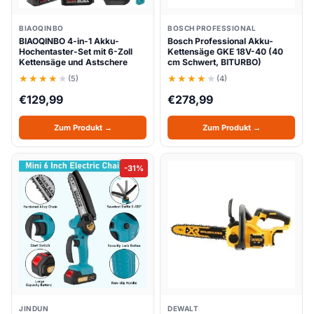
BIAOQINBO
BOSCH PROFESSIONAL
BIAOQINBO 4-in-1 Akku-
Bosch Professional Akku-
Hochentaster-Set mit 6-Zoll
Kettensäge GKE 18V-40 (40
Kettensäge und Astschere
cm Schwert, BITURBO)
(5)
(4)
€
129,99
€
278,99
Zum Produkt →
Zum Produkt →
-31%
JINDUN
DEWALT