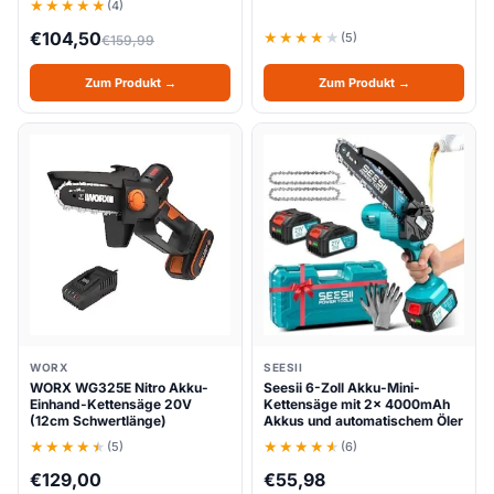
(4)
€
104,50
(5)
€
159,99
Zum Produkt →
Zum Produkt →
WORX
SEESII
WORX WG325E Nitro Akku-
Seesii 6-Zoll Akku-Mini-
Einhand-Kettensäge 20V
Kettensäge mit 2x 4000mAh
(12cm Schwertlänge)
Akkus und automatischem Öler
(5)
(6)
€
129,00
€
55,98