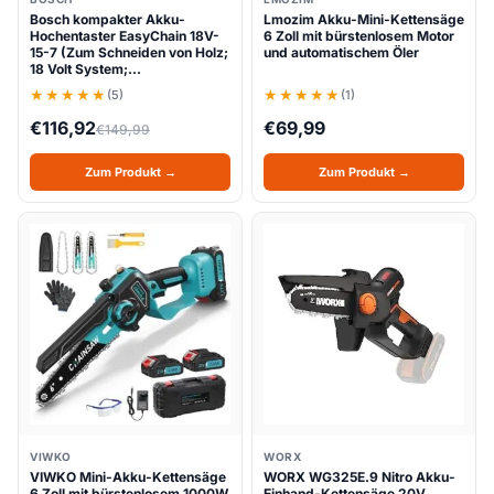
Bosch kompakter Akku-
Lmozim Akku-Mini-Kettensäge
Hochentaster EasyChain 18V-
6 Zoll mit bürstenlosem Motor
15-7 (Zum Schneiden von Holz;
und automatischem Öler
18 Volt System;…
(5)
(1)
€
116,92
€
69,99
€
149,99
Zum Produkt →
Zum Produkt →
VIWKO
WORX
VIWKO Mini-Akku-Kettensäge
WORX WG325E.9 Nitro Akku-
6 Zoll mit bürstenlosem 1000W
Einhand-Kettensäge 20V