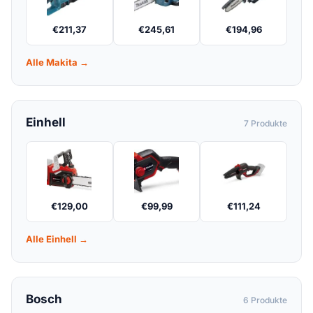
€
211,37
€
245,61
€
194,96
Alle Makita →
Einhell
7 Produkte
€
129,00
€
99,99
€
111,24
Alle Einhell →
Bosch
6 Produkte