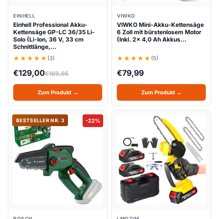
EINHELL
VIWKO
Einhell Professional Akku-
VIWKO Mini-Akku-Kettensäge
Kettensäge GP-LC 36/35 Li-
6 Zoll mit bürstenlosem Motor
Solo (Li-Ion, 36 V, 33 cm
(Inkl. 2x 4,0 Ah Akkus…
Schnittlänge,…
(3)
(5)
€
129,00
€
79,99
€
169,95
Zum Produkt →
Zum Produkt →
BESTSELLER NR. 3
-22%
BOSCH
LMOZIM