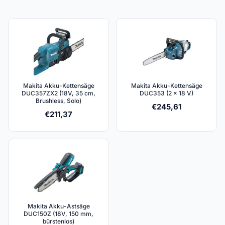
Makita Akku-Kettensäge
Makita Akku-Kettensäge
DUC357ZX2 (18V, 35 cm,
DUC353 (2 x 18 V)
Brushless, Solo)
€
245,61
€
211,37
Makita Akku-Astsäge
DUC150Z (18V, 150 mm,
bürstenlos)