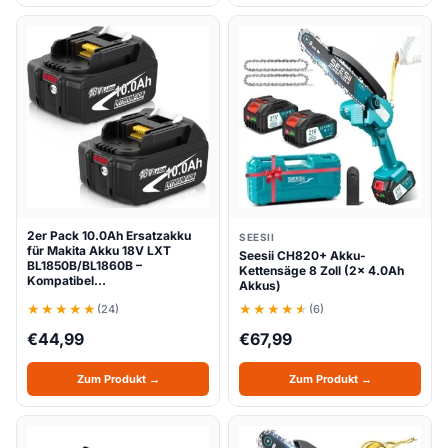
2er Pack 10.0Ah Ersatzakku
SEESII
für Makita Akku 18V LXT
Seesii CH820+ Akku-
BL1850B/BL1860B –
Kettensäge 8 Zoll (2x 4.0Ah
Kompatibel…
Akkus)
(24)
(6)
€
44,99
€
67,99
Zum Produkt →
Zum Produkt →