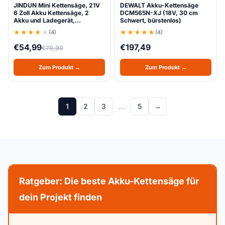
JINDUN Mini Kettensäge, 21V
DEWALT Akku-Kettensäge
6 Zoll Akku Kettensäge, 2
DCM565N-XJ (18V, 30 cm
Akku und Ladegerät,…
Schwert, bürstenlos)
(4)
(4)
€
54,99
€
197,49
€
79,99
Zum Produkt →
Zum Produkt →
1
2
3
…
5
→
Ratgeber: Die beste Akku-Kettensäge für
dein Projekt finden