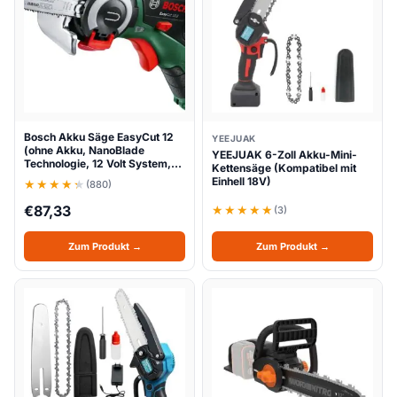
Bosch Akku Säge EasyCut 12
YEEJUAK
(ohne Akku, NanoBlade
YEEJUAK 6-Zoll Akku-Mini-
Technologie, 12 Volt System,…
Kettensäge (Kompatibel mit
Einhell 18V)
(880)
€
87,33
(3)
Zum Produkt →
Zum Produkt →