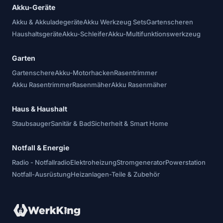
Akku-Geräte
Akku & Akkuladegeräte
Akku Werkzeug Sets
Gartenscheren
Haushaltsgeräte
Akku-Schleifer
Akku-Multifunktionswerkzeug
Garten
Gartenschere
Akku-Motorhacken
Rasentrimmer
Akku Rasentrimmer
Rasenmäher
Akku Rasenmäher
Haus & Haushalt
Staubsauger
Sanitär & Bad
Sicherheit & Smart Home
Notfall & Energie
Radio - Notfallradio
Elektroheizung
Stromgenerator
Powerstation
Notfall-Ausrüstung
Heizanlagen-Teile & Zubehör