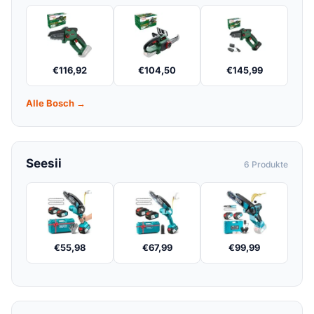
€
116,92
€
104,50
€
145,99
Alle Bosch →
Seesii
6 Produkte
€
55,98
€
67,99
€
99,99