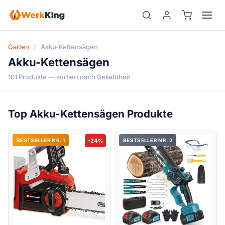
Zum
Inhalt
springen
Garten
/
Akku-Kettensägen
Akku-Kettensägen
101 Produkte — sortiert nach Beliebtheit
Top Akku-Kettensägen Produkte
BESTSELLER NR. 1
-24%
BESTSELLER NR. 2