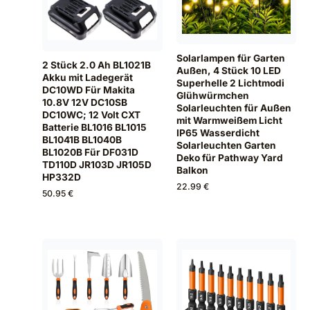
Solarlampen für Garten
2 Stück 2.0 Ah BL1021B
Außen, 4 Stück 10 LED
Akku mit Ladegerät
Superhelle 2 Lichtmodi
DC10WD Für Makita
Glühwürmchen
10.8V 12V DC10SB
Solarleuchten für Außen
DC10WC; 12 Volt CXT
mit Warmweißem Licht
Batterie BL1016 BL1015
IP65 Wasserdicht
BL1041B BL1040B
Solarleuchten Garten
BL1020B Für DF031D
Deko für Pathway Yard
TD110D JR103D JR105D
Balkon
HP332D
22.99 €
50.95 €