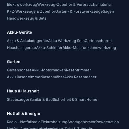
Elektrowerkzeug
Werkzeug-Zubehör & Verbrauchsmaterial
KFZ-Werkzeuge & Zubehör
Garten- & Forstwerkzeuge
Sägen
Handwerkzeug & Sets
Akku-Geräte
Akku & Akkuladegeräte
Akku Werkzeug Sets
Gartenscheren
Haushaltsgeräte
Akku-Schleifer
Akku-Multifunktionswerkzeug
Garten
Gartenschere
Akku-Motorhacken
Rasentrimmer
Akku Rasentrimmer
Rasenmäher
Akku Rasenmäher
Haus & Haushalt
Staubsauger
Sanitär & Bad
Sicherheit & Smart Home
Notfall & Energie
Radio - Notfallradio
Elektroheizung
Stromgenerator
Powerstation
Notfall-Ausrüstung
Heizanlagen-Teile & Zubehör