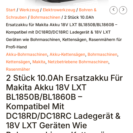
Start
/
Werkzeug
/
Elektrowerkzeug
/
Bohren &
Schrauben
/
Bohrmaschinen
/ 2 Stück 10.0Ah
Ersatzakku für Makita Akku 18V LXT BL1850B/BL1860B –
Kompatibel mit DC18RD/DC18RC Ladegerät & 18V LXT
Geräten wie Bohrmaschinen, Kettensägen, Rasenmähern für
Profi-Hand
Akku-Bohrmaschinen
,
Akku-Kettensägen
,
Bohrmaschinen
,
Kettensägen
,
Makita
,
Netzbetriebene Bohrmaschinen
,
Rasenmäher
2 Stück 10.0Ah Ersatzakku Für
Makita Akku 18V LXT
BL1850B/BL1860B –
Kompatibel Mit
DC18RD/DC18RC Ladegerät &
18V LXT Geräten Wie