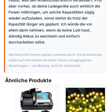
musst, was den Arbeitsfluss enorm verbessert. Prüf
aber vorher, ob deine Ladegeräte auch wirklich die
Power mitbringen, um solche Kapazitäten zügig
wieder aufzuladen, sonst stehst du trotz der
Kapazität länger als geplant. Ich würde die vor
allem dann nehmen, wenn du keine Lust hast,
ständig Akkus zu wechseln und einfach
durcharbeiten willst.
Werkking führt keinen eigenen Labortest durch. Die Einschätzung
basiert auf öffentlichen Hersteller-Daten und aggregierten
Bewertungen — als Meinung, nicht als Testresultat.
Ähnliche Produkte