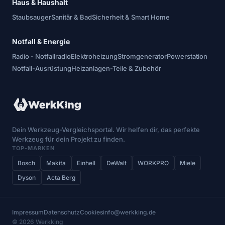
Haus & Haushalt
Staubsauger
Sanitär & Bad
Sicherheit & Smart Home
Notfall & Energie
Radio - Notfallradio
Elektroheizung
Stromgenerator
Powerstation
Notfall-Ausrüstung
Heizanlagen-Teile & Zubehör
Dein Werkzeug-Vergleichsportal. Wir helfen dir, das perfekte
Werkzeug für dein Projekt zu finden.
TOP-MARKEN
Bosch
Makita
Einhell
DeWalt
WORKPRO
Miele
Dyson
Acta Berg
Impressum
Datenschutz
Cookies
info@werkking.de
© 2026 Werkking