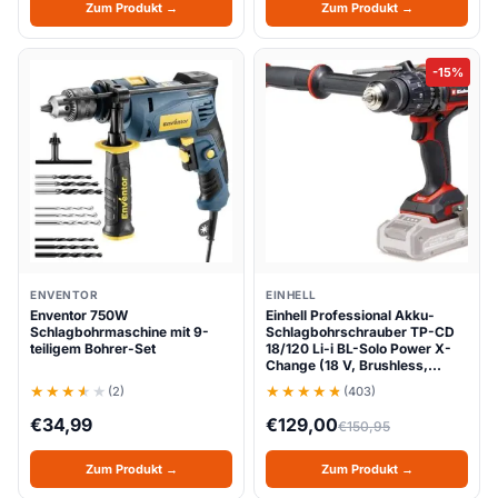
Zum Produkt →
Zum Produkt →
-15%
ENVENTOR
EINHELL
Enventor 750W
Einhell Professional Akku-
Schlagbohrmaschine mit 9-
Schlagbohrschrauber TP-CD
teiligem Bohrer-Set
18/120 Li-i BL-Solo Power X-
Change (18 V, Brushless,…
(2)
(403)
€
34,99
€
129,00
€
150,95
Zum Produkt →
Zum Produkt →