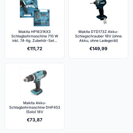
Makita HP1631KX3
Makita DTD173Z Akku-
Schlagbohrmaschine 710 W
Schlagschrauber 18V (ohne
inkl. 74-tlg. Zubehör-Set…
Akku, ohne Ladegerät)
€
111,72
€
149,99
Makita Akku-
Schlagbohrmaschine DHP453
(Solo) 18V
€
73,87