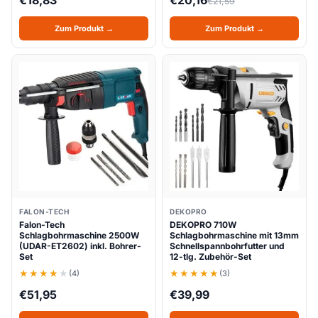
€
18,83
€
20,16
€
21,59
Zum Produkt →
Zum Produkt →
FALON-TECH
DEKOPRO
Falon-Tech
DEKOPRO 710W
Schlagbohrmaschine 2500W
Schlagbohrmaschine mit 13mm
(UDAR-ET2602) inkl. Bohrer-
Schnellspannbohrfutter und
Set
12-tlg. Zubehör-Set
(4)
(3)
€
51,95
€
39,99