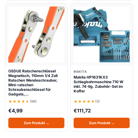
OSDUE Ratschenschlüssel
MAKITA
Magnetisch, 110mm 1/4 Zoll
Makita HP1631KX3
Ratschen Wendeschrauber,
Schlagbohrmaschine 710 W
Mini-ratschen
inkl. 74-tlg. Zubehör-Set im
Schraubenschlüssel für
Koffer
Gadgets,…
(96)
(3)
€
4,99
€
111,72
Zum Produkt →
Zum Produkt →