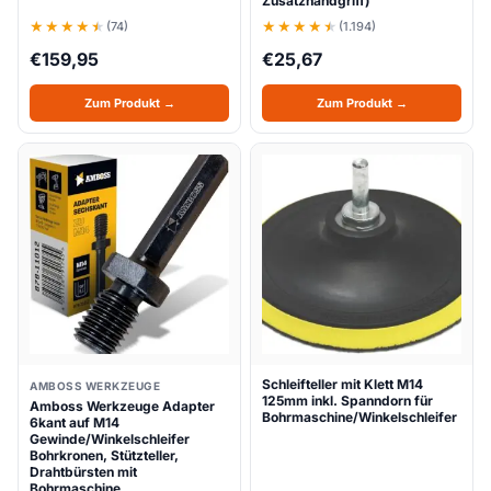
Zusatzhandgriff)
(74)
(1.194)
€
159,95
€
25,67
Zum Produkt →
Zum Produkt →
Schleifteller mit Klett M14
AMBOSS WERKZEUGE
125mm inkl. Spanndorn für
Amboss Werkzeuge Adapter
Bohrmaschine/Winkelschleifer
6kant auf M14
Gewinde/Winkelschleifer
Bohrkronen, Stützteller,
Drahtbürsten mit
Bohrmaschine…