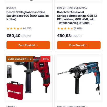
BOSCH
BOSCH PROFESSIONAL
Bosch Schlagbohrmaschine
Bosch Professional
EasyImpact 600 (600 Watt, im
Schlagbohrmaschine GSB 13
Koffer)
RE (Leistung 600 Watt, inkl.
Tiefenanschlag 210mm,…
(4.453)
(8.619)
€
50,40
€
50,93
€
69,29
€
555,93
Zum Produkt →
Zum Produkt →
BESTSELLER NR. 3
-23%
EINHELL
BOSCH PROFESSIONAL