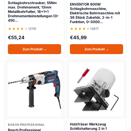
Schlagbohrschrauber, 55Nm
ENVENTOR 900W
max. Drehmoment, 13mm
Schlagbohrmaschine,
Metallbohrfutter, 18+1+1
Elektrische Bohrmaschine mit
Drehmomenteinstellungen (0–
36 ​​Stück Zubehör, 2-in-1
450…
Funktion, 0–3000…
(374)
(487)
€
55,24
€
45,99
Zum Produkt →
Zum Produkt →
Holzfräser Werkzeug
BOSCH PROFESSIONAL
Schlitzhalterung 2 in 1
Bosch Professional