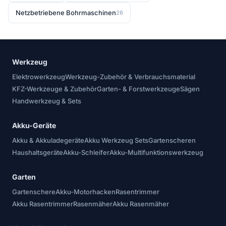
Netzbetriebene Bohrmaschinen
26
Werkzeug
Elektrowerkzeug
Werkzeug-Zubehör & Verbrauchsmaterial
KFZ-Werkzeuge & Zubehör
Garten- & Forstwerkzeuge
Sägen
Handwerkzeug & Sets
Akku-Geräte
Akku & Akkuladegeräte
Akku Werkzeug Sets
Gartenscheren
Haushaltsgeräte
Akku-Schleifer
Akku-Multifunktionswerkzeug
Garten
Gartenschere
Akku-Motorhacken
Rasentrimmer
Akku Rasentrimmer
Rasenmäher
Akku Rasenmäher