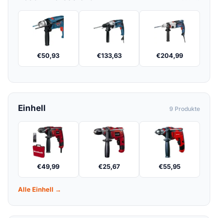
€
50,93
€
133,63
€
204,99
Einhell
9 Produkte
€
49,99
€
25,67
€
55,95
Alle Einhell →