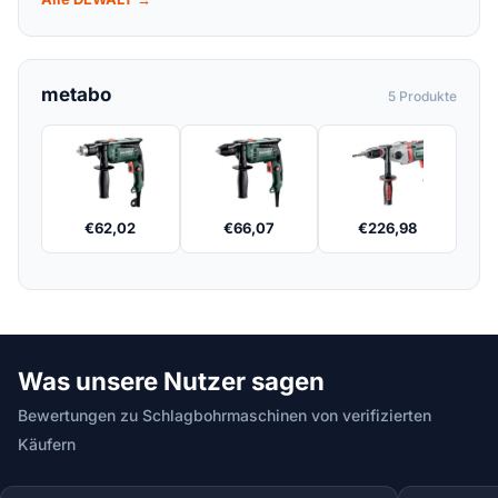
metabo
5 Produkte
€
62,02
€
66,07
€
226,98
Was unsere Nutzer sagen
Bewertungen zu Schlagbohrmaschinen von verifizierten
Käufern