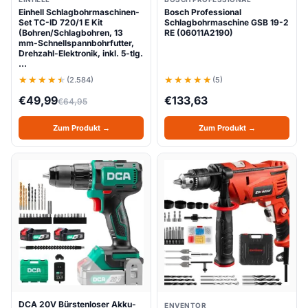
Einhell Schlagbohrmaschinen-
Bosch Professional
Set TC-ID 720/1 E Kit
Schlagbohrmaschine GSB 19-2
(Bohren/Schlagbohren, 13
RE (06011A2190)
mm-Schnellspannbohrfutter,
Drehzahl-Elektronik, inkl. 5-tlg.
…
(2.584)
(5)
€
49,99
€
133,63
€
64,95
Zum Produkt →
Zum Produkt →
DCA 20V Bürstenloser Akku-
ENVENTOR