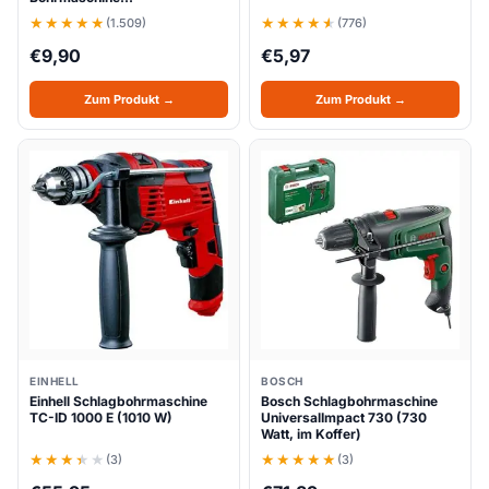
(1.509)
(776)
€
9,90
€
5,97
Zum Produkt →
Zum Produkt →
EINHELL
BOSCH
Einhell Schlagbohrmaschine
Bosch Schlagbohrmaschine
TC-ID 1000 E (1010 W)
UniversalImpact 730 (730
Watt, im Koffer)
(3)
(3)