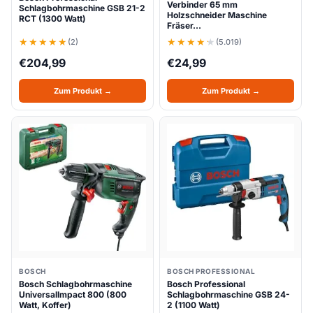
Verbinder 65 mm
Schlagbohrmaschine GSB 21-2
Holzschneider Maschine
RCT (1300 Watt)
Fräser…
(2)
(5.019)
€
204,99
€
24,99
Zum Produkt →
Zum Produkt →
BOSCH
BOSCH PROFESSIONAL
Bosch Schlagbohrmaschine
Bosch Professional
UniversalImpact 800 (800
Schlagbohrmaschine GSB 24-
Watt, Koffer)
2 (1100 Watt)