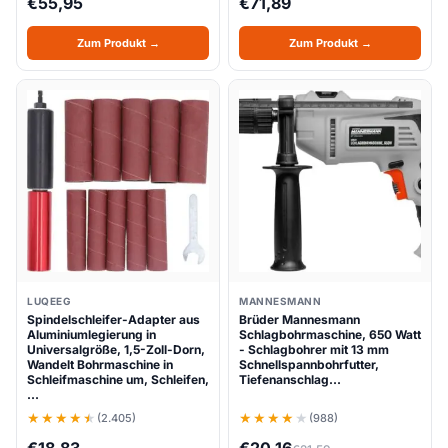
€
55,95
€
71,89
Zum Produkt →
Zum Produkt →
LUQEEG
MANNESMANN
Spindelschleifer-Adapter aus
Brüder Mannesmann
Aluminiumlegierung in
Schlagbohrmaschine, 650 Watt
Universalgröße, 1,5-Zoll-Dorn,
- Schlagbohrer mit 13 mm
Wandelt Bohrmaschine in
Schnellspannbohrfutter,
Schleifmaschine um, Schleifen,
Tiefenanschlag…
…
(2.405)
(988)