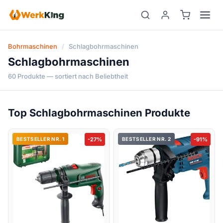
Zum
Inhalt
springen
Bohrmaschinen
/
Schlagbohrmaschinen
Schlagbohrmaschinen
60 Produkte — sortiert nach Beliebtheit
Top Schlagbohrmaschinen Produkte
BESTSELLER NR. 1
-27%
BESTSELLER NR. 2
-91%