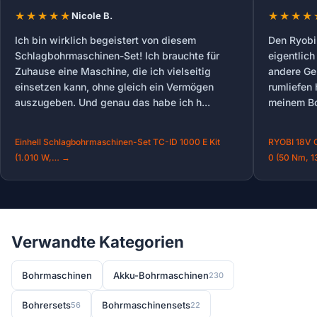
Nicole B.
Ich bin wirklich begeistert von diesem
Den Ryobi
Schlagbohrmaschinen-Set! Ich brauchte für
eigentlich
Zuhause eine Maschine, die ich vielseitig
andere Ge
einsetzen kann, ohne gleich ein Vermögen
rumliefen 
auszugeben. Und genau das habe ich h...
meinem Bos
Einhell Schlagbohrmaschinen-Set TC-ID 1000 E Kit
RYOBI 18V 
(1.010 W,… →
0 (50 Nm, 
Verwandte Kategorien
Bohrmaschinen
Akku-Bohrmaschinen
230
Bohrersets
Bohrmaschinensets
56
22