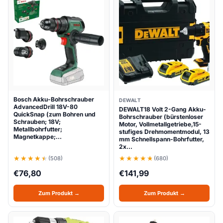
Bosch Akku-Bohrschrauber
DEWALT
AdvancedDrill 18V-80
DEWALT18 Volt 2-Gang Akku-
QuickSnap (zum Bohren und
Bohrschrauber (bürstenloser
Schrauben; 18V;
Motor, Vollmetallgetriebe,15-
Metallbohrfutter;
stufiges Drehmomentmodul, 13
Magnetkappe;…
mm Schnellspann-Bohrfutter,
2x…
(508)
(680)
€
76,80
€
141,99
Zum Produkt →
Zum Produkt →