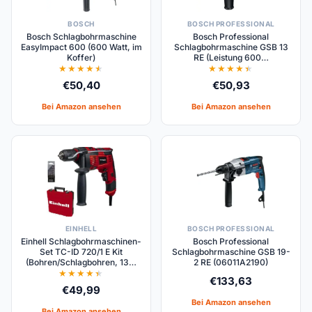
BOSCH
BOSCH PROFESSIONAL
Bosch Schlagbohrmaschine
Bosch Professional
EasyImpact 600 (600 Watt, im
Schlagbohrmaschine GSB 13
Koffer)
RE (Leistung 600…
€
50,40
€
50,93
Bei Amazon ansehen
Bei Amazon ansehen
EINHELL
BOSCH PROFESSIONAL
Einhell Schlagbohrmaschinen-
Bosch Professional
Set TC-ID 720/1 E Kit
Schlagbohrmaschine GSB 19-
(Bohren/Schlagbohren, 13…
2 RE (06011A2190)
€
133,63
€
49,99
Bei Amazon ansehen
Bei Amazon ansehen