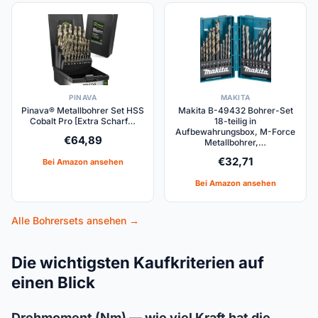
PINAVA
MAKITA
Pinava® Metallbohrer Set HSS
Makita B-49432 Bohrer-Set
Cobalt Pro [Extra Scharf…
18-teilig in
Aufbewahrungsbox, M-Force
€
64,89
Metallbohrer,…
€
32,71
Bei Amazon ansehen
Bei Amazon ansehen
Alle Bohrersets ansehen →
Die wichtigsten Kaufkriterien auf
einen Blick
Drehmoment (Nm) — wie viel Kraft hat die