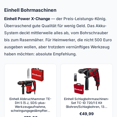
Einhell Bohrmaschinen
Einhell Power X-Change
— der Preis-Leistungs-König.
Überraschend gute Qualität für wenig Geld. Das Akku-
System deckt mittlerweile alles ab, vom Bohrschrauber
bis zum Rasenmäher. Für Heimwerker, die nicht 500 Euro
ausgeben wollen, aber trotzdem vernünftiges Werkzeug
haben möchten: absolute Empfehlung.
Einhell Abbruchhammer TE-
Einhell Schlagbohrmaschinen-
DH 5 (5 J, SDS-plus-
Set TC-ID 720/1 E Kit
Werkzeugaufnahme,
(Bohren/Schlagbohren, 13…
schwingungsgedämpfter…
€
49,99