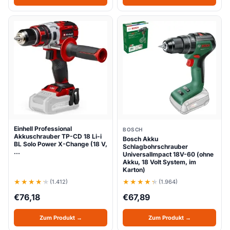
Einhell Professional
BOSCH
Akkuschrauber TP-CD 18 Li-i
Bosch Akku
BL Solo Power X-Change (18 V,
Schlagbohrschrauber
…
UniversalImpact 18V-60 (ohne
Akku, 18 Volt System, im
Karton)
(1.412)
(1.964)
€
76,18
€
67,89
Zum Produkt →
Zum Produkt →