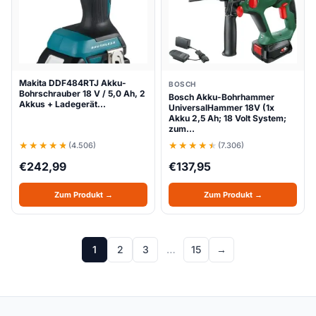
Makita DDF484RTJ Akku-
BOSCH
Bohrschrauber 18 V / 5,0 Ah, 2
Bosch Akku-Bohrhammer
Akkus + Ladegerät…
UniversalHammer 18V (1x
Akku 2,5 Ah; 18 Volt System;
zum…
(4.506)
(7.306)
€
242,99
€
137,95
Zum Produkt →
Zum Produkt →
1
2
3
…
15
→