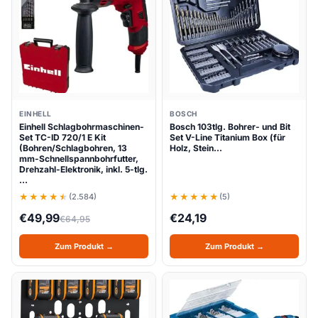
EINHELL
BOSCH
Einhell Schlagbohrmaschinen-
Bosch 103tlg. Bohrer- und Bit
Set TC-ID 720/1 E Kit
Set V-Line Titanium Box (für
(Bohren/Schlagbohren, 13
Holz, Stein…
mm-Schnellspannbohrfutter,
Drehzahl-Elektronik, inkl. 5-tlg.
…
(2.584)
(5)
€
49,99
€
24,19
€
64,95
Zum Produkt →
Zum Produkt →