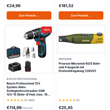
€
24,99
€
181,52
Zum Produkt →
Zum Produkt →
-22%
PROXXON
Proxxon Micromot 60/E Bohr-
und Fräsgerät mit
Drehzahlregelung (28512)
BOSCH PROFESSIONAL
Bosch Professional 12V
System Akku
Schlagbohrschrauber GSB
12V-15 (Bohr-Ø Holz max: 19…
(12.480)
(3)
€
114,99
€
25,45
€
147,92