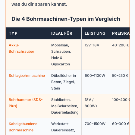
was du dir sparen kannst.
Die 4 Bohrmaschinen-Typen im Vergleich
TYP
IDEAL FÜR
LEISTUNG
PREISRAN
Akku-
Möbelbau,
12V–18V
40–200 €
Bohrschrauber
Schrauben,
Holz &
Gipskarton
Schlagbohrmaschine
Dübellöcher in
600–1100W
50–250 €
Beton, Ziegel,
Stein
Bohrhammer (SDS-
Stahlbeton,
18V /
100–400 €
Plus)
Meißelarbeiten,
800W+
Dauerbelastung
Kabelgebundene
Werkstatt-
700–1500W
60–300 €
Bohrmaschine
Dauereinsatz,