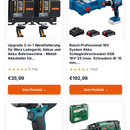
Upgrade 3-in-1 Wandhalterung
Bosch Professional 18V
für Worx Ladegerät, Akkus und
System Akku
Akku-Bohrmaschine - Metall-
Schlagbohrschrauber GSB
Akkuhalter für…
18V-25 (max. Schrauben-Ø: 10
mm,…
(1.774)
(750)
€
35,99
€
192,98
Zum Produkt →
Zum Produkt →