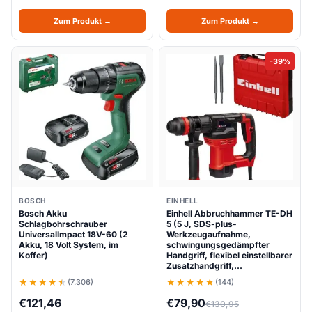
Zum Produkt →
Zum Produkt →
-39%
BOSCH
EINHELL
Bosch Akku
Einhell Abbruchhammer TE-DH
Schlagbohrschrauber
5 (5 J, SDS-plus-
UniversalImpact 18V-60 (2
Werkzeugaufnahme,
Akku, 18 Volt System, im
schwingungsgedämpfter
Koffer)
Handgriff, flexibel einstellbarer
Zusatzhandgriff,…
(7.306)
(144)
€
121,46
€
79,90
€
130,95