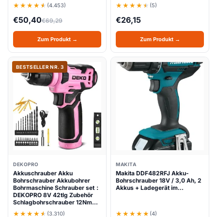
(4.453)
(5)
€
50,40
€
26,15
€
69,29
Zum Produkt →
Zum Produkt →
BESTSELLER NR. 3
DEKOPRO
MAKITA
Akkuschrauber Akku
Makita DDF482RFJ Akku-
Bohrschrauber Akkubohrer
Bohrschrauber 18V / 3,0 Ah, 2
Bohrmaschine Schrauber set：
Akkus + Ladegerät im…
DEKOPRO 8V 42tlg Zubehör
Schlagbohrschrauber 12Nm…
(3.310)
(4)