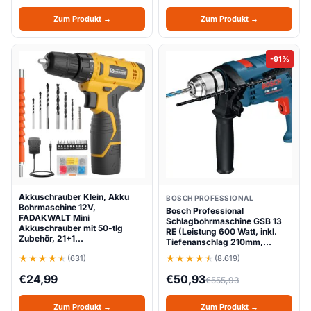
Zum Produkt →
Zum Produkt →
-91%
Akkuschrauber Klein, Akku
BOSCH PROFESSIONAL
Bohrmaschine 12V,
Bosch Professional
FADAKWALT Mini
Schlagbohrmaschine GSB 13
Akkuschrauber mit 50-tlg
RE (Leistung 600 Watt, inkl.
Zubehör, 21+1…
Tiefenanschlag 210mm,…
(631)
(8.619)
€
24,99
€
50,93
€
555,93
Zum Produkt →
Zum Produkt →