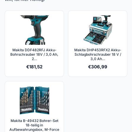
Makita DDF482RFJ Akku-
Makita DHP453RFX2 Akku-
Bohrschrauber 18V / 3,0 Ah,
Schlagbohrschrauber 18 V /
2…
3,0 Ah…
€
181,52
€
306,99
Makita B-49432 Bohrer-Set
18-teilig in
Aufbewahrungsbox, M-Force