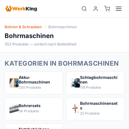
Zum
Inhalt
springen
Bohren & Schrauben
/
Bohrmaschinen
Bohrmaschinen
352 Produkte — sortiert nach Beliebtheit
KATEGORIEN IN BOHRMASCHINEN
Akku-
Schlagbohrmaschi
Bohrmaschinen
nen
230 Produkte
119 Produkte
Bohrmaschinenset
Bohrersets
s
56 Produkte
22 Produkte