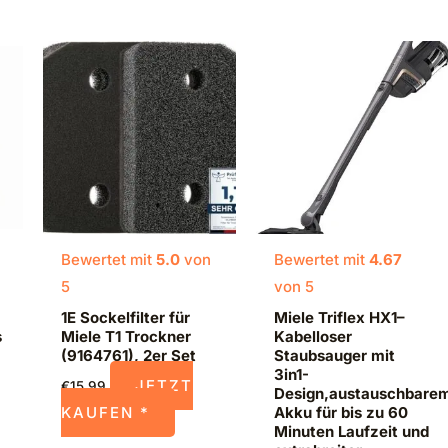
Bewertet mit
5.0
von
Bewertet mit
4.67
5
von 5
1E Sockelfilter für
Miele Triflex HX1–
s
Miele T1 Trockner
Kabelloser
(9164761), 2er Set
Staubsauger mit
3in1-
JETZT
€
15,99
Design,austauschbare
Akku für bis zu 60
KAUFEN *
Minuten Laufzeit und