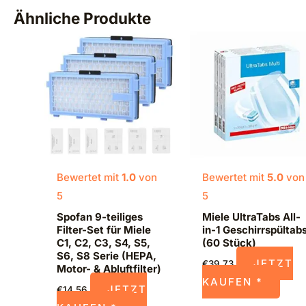
Ähnliche Produkte
Bewertet mit
1.0
von
Bewertet mit
5.0
von
5
5
Spofan 9-teiliges
Miele UltraTabs All-
Filter-Set für Miele
in-1 Geschirrspültab
C1, C2, C3, S4, S5,
(60 Stück)
S6, S8 Serie (HEPA,
JETZT
€
39,73
Motor- & Abluftfilter)
KAUFEN *
JETZT
€
14,56