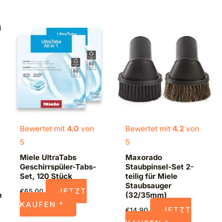
Bewertet mit
4.0
von
Bewertet mit
4.2
von
5
5
Miele UltraTabs
Maxorado
Geschirrspüler-Tabs-
Staubpinsel-Set 2-
Set, 120 Stück
teilig für Miele
Staubsauger
JETZT
€
65,00
m
(32/35mm)
KAUFEN *
JETZT
€
14,90