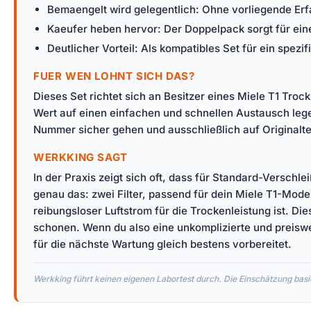
Bemaengelt wird gelegentlich: Ohne vorliegende Erfa
Kaeufer heben hervor: Der Doppelpack sorgt für eine
Deutlicher Vorteil: Als kompatibles Set für ein spez
FUER WEN LOHNT SICH DAS?
Dieses Set richtet sich an Besitzer eines Miele T1 Trock
Wert auf einen einfachen und schnellen Austausch legen
Nummer sicher gehen und ausschließlich auf Originalte
WERKKING SAGT
In der Praxis zeigt sich oft, dass für Standard-Verschle
genau das: zwei Filter, passend für dein Miele T1-Model
reibungsloser Luftstrom für die Trockenleistung ist. D
schonen. Wenn du also eine unkomplizierte und preiswer
für die nächste Wartung gleich bestens vorbereitet.
Werkking führt keinen eigenen Labortest durch. Die Einschätzung basie