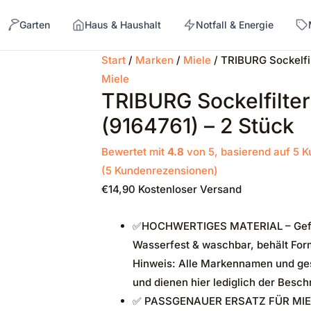
Garten
Haus & Haushalt
Notfall & Energie
Start
/
Marken
/
Miele
/ TRIBURG Sockelfil
Miele
→
TRIBURG Sockelfilter
(9164761) – 2 Stück
Bewertet mit
4.8
von 5, basierend auf
5
K
(
5
Kundenrezensionen)
€
14,90
Kostenloser Versand
✅HOCHWERTIGES MATERIAL – Gefert
Wasserfest & waschbar, behält For
Hinweis: Alle Markennamen und ge
und dienen hier lediglich der Besc
✅ PASSGENAUER ERSATZ FÜR MIELE 9