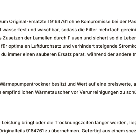
zum Original-Ersatzteil 9164761 ohne Kompromisse bei der Pa
st wasserfest und waschbar, sodass die Filter mehrfach gerei
as Zusetzen der Lamellen durch Flusen und sichert so die Leb
gt für optimalen Luftdurchsatz und verhindert steigende Stro
st du immer einen sauberen Ersatz parat, während der andere t
T1 Wärmepumpentrockner besitzt und Wert auf eine preiswerte, 
den empfindlichen Wärmetauscher vor Verunreinigungen zu sch
 Leistung bringt oder die Trocknungszeiten länger werden, lie
 Originalteils 9164761 zu übernehmen. Gefertigt aus einem spez