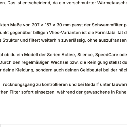
. Das ist entscheidend, da ein verschmutzter Wärmetauscher n
xakten Maße von 207 x 157 x 30 mm passt der Schwammfilter p
t gegenüber billigen Vlies-Varianten ist die Formstabilität 
Struktur und filtert weiterhin zuverlässig, ohne auszufransen
Egal ob du ein Modell der Serien Active, Silence, SpeedCare ode
ch den regelmäßigen Wechsel bzw. die Reinigung stellst du
ur deine Kleidung, sondern auch deinen Geldbeutel bei der nä
ten Trocknungsgang zu kontrollieren und bei Bedarf unter lauw
ischen Filter sofort einsetzen, während der gewaschene in Ruhe