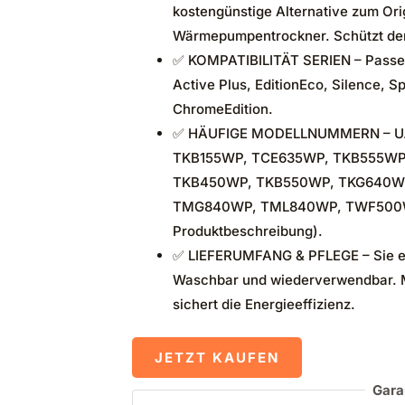
kostengünstige Alternative zum Origi
Wärmepumpentrockner. Schützt de
✅ KOMPATIBILITÄT SERIEN – Passend 
Active Plus, EditionEco, Silence, 
ChromeEdition.
✅ HÄUFIGE MODELLNUMMERN – U.
TKB155WP, TCE635WP, TKB555WP
TKB450WP, TKB550WP, TKG640W
TMG840WP, TML840WP, TWF500WP. (
Produktbeschreibung).
✅ LIEFERUMFANG & PFLEGE – Sie erh
Waschbar und wiederverwendbar. 
sichert die Energieeffizienz.
JETZT KAUFEN
Gara