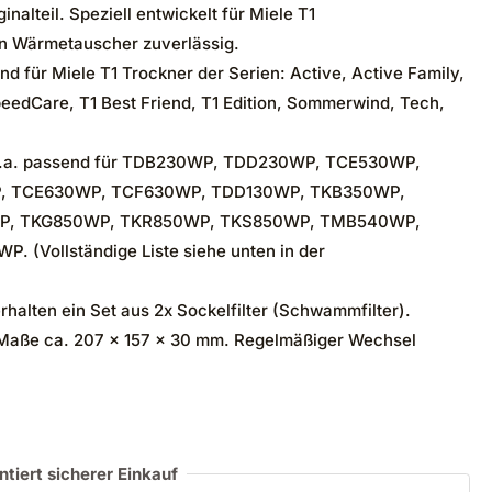
nalteil. Speziell entwickelt für Miele T1
n Wärmetauscher zuverlässig.
für Miele T1 Trockner der Serien: Active, Active Family,
SpeedCare, T1 Best Friend, T1 Edition, Sommerwind, Tech,
a. passend für TDB230WP, TDD230WP, TCE530WP,
, TCE630WP, TCF630WP, TDD130WP, TKB350WP,
P, TKG850WP, TKR850WP, TKS850WP, TMB540WP,
Vollständige Liste siehe unten in der
alten ein Set aus 2x Sockelfilter (Schwammfilter).
Maße ca. 207 x 157 x 30 mm. Regelmäßiger Wechsel
ntiert sicherer Einkauf