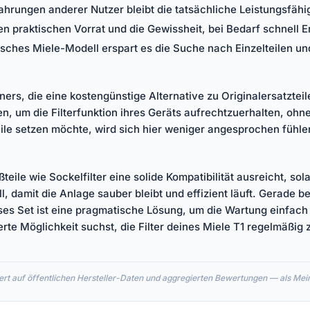
hrungen anderer Nutzer bleibt die tatsächliche Leistungsfähig
n praktischen Vorrat und die Gewissheit, bei Bedarf schnell E
ifisches Miele-Modell erspart es die Suche nach Einzelteilen u
ners, die eine kostengünstige Alternative zu Originalersatztei
, um die Filterfunktion ihres Geräts aufrechtzuerhalten, ohne 
ile setzen möchte, wird sich hier weniger angesprochen fühle
ißteile wie Sockelfilter eine solide Kompatibilität ausreicht, 
l, damit die Anlage sauber bleibt und effizient läuft. Gerade 
ieses Set ist eine pragmatische Lösung, um die Wartung einfach
te Möglichkeit suchst, die Filter deines Miele T1 regelmäßig z
rt auf öffentlichen Hersteller-Daten und aggregierten Bewertungen — als Meinu