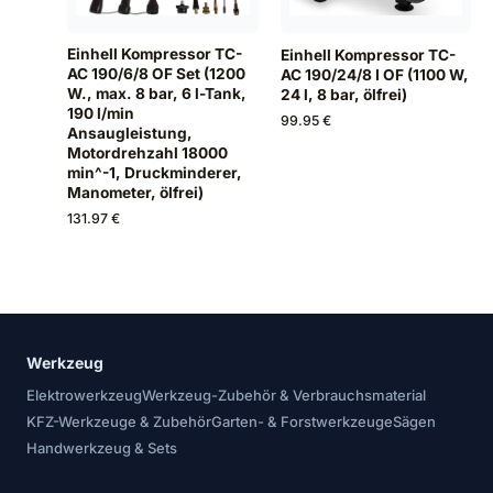
Einhell Kompressor TC-
Einhell Kompressor TC-
AC 190/6/8 OF Set (1200
AC 190/24/8 I OF (1100 W,
W., max. 8 bar, 6 l-Tank,
24 l, 8 bar, ölfrei)
190 l/min
99.95 €
Ansaugleistung,
Motordrehzahl 18000
min^-1, Druckminderer,
Manometer, ölfrei)
131.97 €
Werkzeug
Elektrowerkzeug
Werkzeug-Zubehör & Verbrauchsmaterial
KFZ-Werkzeuge & Zubehör
Garten- & Forstwerkzeuge
Sägen
Handwerkzeug & Sets