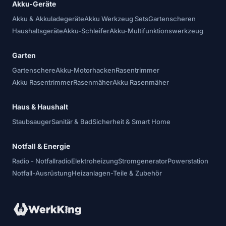
Akku-Geräte
Akku & Akkuladegeräte
Akku Werkzeug Sets
Gartenscheren
Haushaltsgeräte
Akku-Schleifer
Akku-Multifunktionswerkzeug
Garten
Gartenschere
Akku-Motorhacken
Rasentrimmer
Akku Rasentrimmer
Rasenmäher
Akku Rasenmäher
Haus & Haushalt
Staubsauger
Sanitär & Bad
Sicherheit & Smart Home
Notfall & Energie
Radio - Notfallradio
Elektroheizung
Stromgenerator
Powerstation
Notfall-Ausrüstung
Heizanlagen-Teile & Zubehör