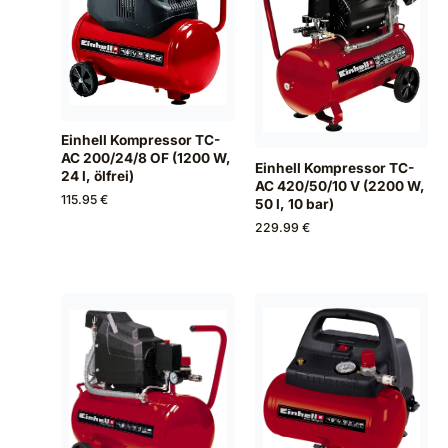
Einhell Kompressor TC-
AC 200/24/8 OF (1200 W,
Einhell Kompressor TC-
24 l, ölfrei)
AC 420/50/10 V (2200 W,
115.95 €
50 l, 10 bar)
229.99 €