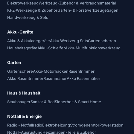
Elektrowerkzeug
Werkzeug-Zubehör & Verbrauchsmaterial
KFZ-Werkzeuge & Zubehör
Garten- & Forstwerkzeuge
Sägen
Handwerkzeug & Sets
Akku-Geräte
Akku & Akkuladegeräte
Akku Werkzeug Sets
Gartenscheren
Haushaltsgeräte
Akku-Schleifer
Akku-Multifunktionswerkzeug
Garten
Gartenschere
Akku-Motorhacken
Rasentrimmer
Akku Rasentrimmer
Rasenmäher
Akku Rasenmäher
Haus & Haushalt
Staubsauger
Sanitär & Bad
Sicherheit & Smart Home
Notfall & Energie
Radio - Notfallradio
Elektroheizung
Stromgenerator
Powerstation
Notfall-Ausrüstung
Heizanlagen-Teile & Zubehör