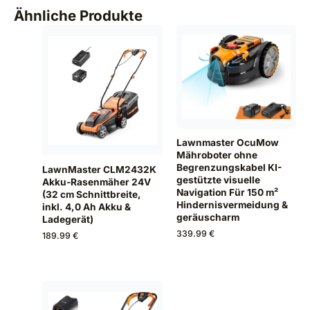
Ähnliche Produkte
Lawnmaster OcuMow
Mähroboter ohne
Begrenzungskabel KI-
LawnMaster CLM2432K
gestützte visuelle
Akku-Rasenmäher 24V
Navigation Für 150 m²
(32 cm Schnittbreite,
Hindernisvermeidung &
inkl. 4,0 Ah Akku &
geräuscharm
Ladegerät)
339.99 €
189.99 €