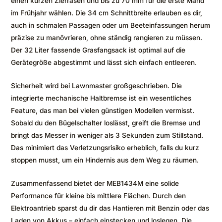
einen kurzen Zierrasen und bis zu 70 mm für die erste Mahd
im Frühjahr wählen. Die 34 cm Schnittbreite erlauben es dir,
auch in schmalen Passagen oder um Beeteinfassungen herum
präzise zu manövrieren, ohne ständig rangieren zu müssen.
Der 32 Liter fassende Grasfangsack ist optimal auf die
Gerätegröße abgestimmt und lässt sich einfach entleeren.
Sicherheit wird bei Lawnmaster großgeschrieben. Die
integrierte mechanische Haltbremse ist ein wesentliches
Feature, das man bei vielen günstigen Modellen vermisst.
Sobald du den Bügelschalter loslässt, greift die Bremse und
bringt das Messer in weniger als 3 Sekunden zum Stillstand.
Das minimiert das Verletzungsrisiko erheblich, falls du kurz
stoppen musst, um ein Hindernis aus dem Weg zu räumen.
Zusammenfassend bietet der MEB1434M eine solide
Performance für kleine bis mittlere Flächen. Durch den
Elektroantrieb sparst du dir das Hantieren mit Benzin oder das
Laden von Akkus – einfach einstecken und loslegen. Die