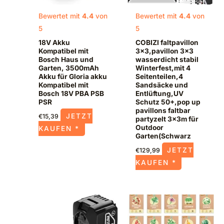
Bewertet mit
4.4
von
Bewertet mit
4.4
von
5
5
18V Akku
COBIZI faltpavillon
Kompatibel mit
3×3,pavillon 3×3
Bosch Haus und
wasserdicht stabil
Garten, 3500mAh
Winterfest,mit 4
Akku für Gloria akku
Seitenteilen,4
Kompatibel mit
Sandsäcke und
Bosch 18V PBA PSB
Entlüftung,UV
PSR
Schutz 50+,pop up
pavillons faltbar
JETZT
€
15,39
partyzelt 3x3m für
Outdoor
KAUFEN *
Garten(Schwarz
JETZT
€
129,99
KAUFEN *