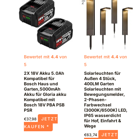
Bewertet mit
4.4
von
Bewertet mit
4.4
von
5
5
2X 18V Akku 5.0Ah
Solarleuchten für
Kompatibel für
Außen 4 Stück,
Bosch Haus und
400LM Garten
Garten,5000mAh
Solarleuchten mit
Akku für Gloria akku
Bewegungsmelder,
Kompatibel mit
2-Phasen-
Bosch 18V PBA PSB
Farbwechsel
PSR
(3000K/6500K) LED,
IP65 wasserdicht
JETZT
€
37,98
für Hof, Einfahrt &
Wege
KAUFEN *
JETZT
€
63,74