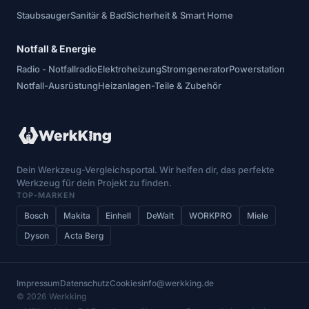
Staubsauger
Sanitär & Bad
Sicherheit & Smart Home
Notfall & Energie
Radio - Notfallradio
Elektroheizung
Stromgenerator
Powerstation
Notfall-Ausrüstung
Heizanlagen-Teile & Zubehör
Dein Werkzeug-Vergleichsportal. Wir helfen dir, das perfekte
Werkzeug für dein Projekt zu finden.
TOP-MARKEN
Bosch
Makita
Einhell
DeWalt
WORKPRO
Miele
Dyson
Acta Berg
Impressum
Datenschutz
Cookies
info@werkking.de
© 2026 Werkking