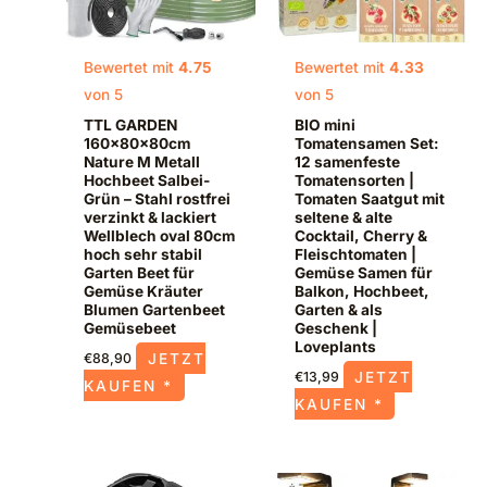
Bewertet mit
4.75
Bewertet mit
4.33
von 5
von 5
TTL GARDEN
BIO mini
160x80x80cm
Tomatensamen Set:
Nature M Metall
12 samenfeste
Hochbeet Salbei-
Tomatensorten |
Grün – Stahl rostfrei
Tomaten Saatgut mit
verzinkt & lackiert
seltene & alte
Wellblech oval 80cm
Cocktail, Cherry &
hoch sehr stabil
Fleischtomaten |
Garten Beet für
Gemüse Samen für
Gemüse Kräuter
Balkon, Hochbeet,
Blumen Gartenbeet
Garten & als
Gemüsebeet
Geschenk |
Loveplants
JETZT
€
88,90
JETZT
€
13,99
KAUFEN *
KAUFEN *