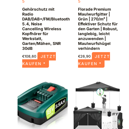
5
5
Gehörschutz mit
Florade Premium
Radio
Maulwurfgitter |
DAB/DAB+/FM/Bluetooth
Grün | 270/m² |
5.4, Noise
Effektiver Schutz für
Cancelling Wireless
den Garten | Robust,
Kopfhörer für
langlebig, leicht
Werkstatt,
anzuwenden |
Garten/Mähen, SNR
Maulwurfshügel
30dB
verhindern
JETZT
JETZT
€
108,60
€
26,90
KAUFEN *
KAUFEN *