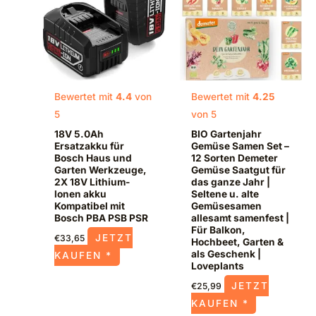
Bewertet mit
4.4
von
Bewertet mit
4.25
5
von 5
18V 5.0Ah
BIO Gartenjahr
Ersatzakku für
Gemüse Samen Set –
Bosch Haus und
12 Sorten Demeter
Garten Werkzeuge,
Gemüse Saatgut für
2X 18V Lithium-
das ganze Jahr |
lonen akku
Seltene u. alte
Kompatibel mit
Gemüsesamen
Bosch PBA PSB PSR
allesamt samenfest |
Für Balkon,
JETZT
€
33,65
Hochbeet, Garten &
als Geschenk |
KAUFEN *
Loveplants
JETZT
€
25,99
KAUFEN *