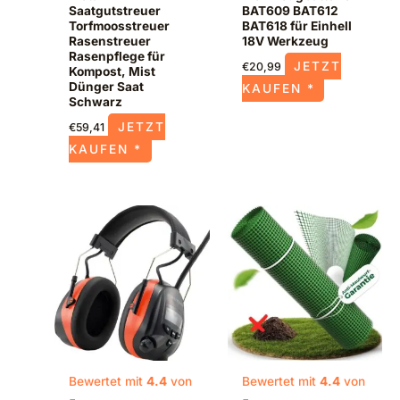
Saatgutstreuer
BAT609 BAT612
Torfmoosstreuer
BAT618 für Einhell
Rasenstreuer
18V Werkzeug
Rasenpflege für
JETZT
€
20,99
Kompost, Mist
Dünger Saat
KAUFEN *
Schwarz
JETZT
€
59,41
KAUFEN *
Bewertet mit
4.4
von
Bewertet mit
4.4
von