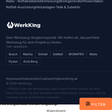
Radio - Notfallradio
Elektroheizung
Stromgenerator
Powerstation
Notfall-Ausrüstung
Heizanlagen-Teile & Zubehör
Dein Werkzeug-Vergleichsportal. Wir helfen dir, das perfekte
Werkzeug für dein Projekt zu finden.
TOP-MARKEN
Bosch
Makita
Einhell
DeWalt
WORKPRO
Miele
Dyson
Acta Berg
Impressum
Datenschutz
Cookies
info@werkking.de
© 2026 Werkking
* Affiliate-Links: Bei Bestellungen über unsere Partner erhalten wir eine
kleine Provision. Für dich entstehen keine Mehrkosten. Als Amazon-Partner
verdienen wir an qualifizierten Verkäufen.
Alle 2 Ergebnisse werden angezeigt
FILTER
Widerrufsrecht