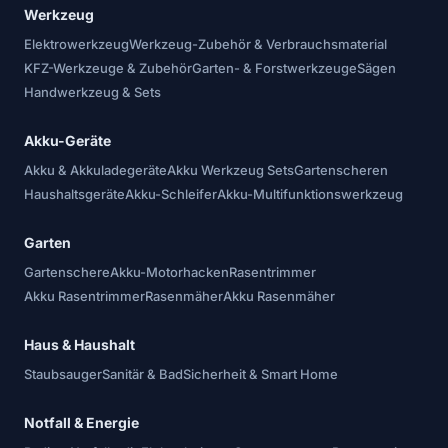
Werkzeug
Elektrowerkzeug
Werkzeug-Zubehör & Verbrauchsmaterial
KFZ-Werkzeuge & Zubehör
Garten- & Forstwerkzeuge
Sägen
Handwerkzeug & Sets
Akku-Geräte
Akku & Akkuladegeräte
Akku Werkzeug Sets
Gartenscheren
Haushaltsgeräte
Akku-Schleifer
Akku-Multifunktionswerkzeug
Garten
Gartenschere
Akku-Motorhacken
Rasentrimmer
Akku Rasentrimmer
Rasenmäher
Akku Rasenmäher
Haus & Haushalt
Staubsauger
Sanitär & Bad
Sicherheit & Smart Home
Notfall & Energie