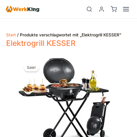
Zum
Inhalt
springen
Start
/ Produkte verschlagwortet mit „Elektrogrill KESSER“
Elektrogrill KESSER
Ursprünglicher
Aktueller
Preis
Preis
Sale!
war:
ist:
€179,80
€169,80.