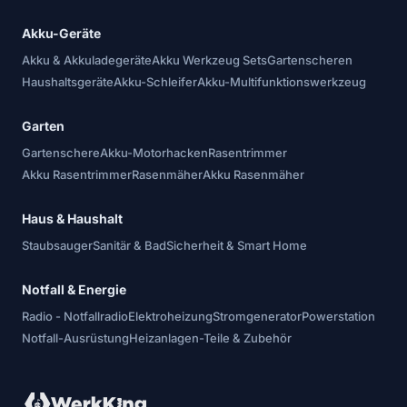
Akku-Geräte
Akku & Akkuladegeräte
Akku Werkzeug Sets
Gartenscheren
Haushaltsgeräte
Akku-Schleifer
Akku-Multifunktionswerkzeug
Garten
Gartenschere
Akku-Motorhacken
Rasentrimmer
Akku Rasentrimmer
Rasenmäher
Akku Rasenmäher
Haus & Haushalt
Staubsauger
Sanitär & Bad
Sicherheit & Smart Home
Notfall & Energie
Radio - Notfallradio
Elektroheizung
Stromgenerator
Powerstation
Notfall-Ausrüstung
Heizanlagen-Teile & Zubehör