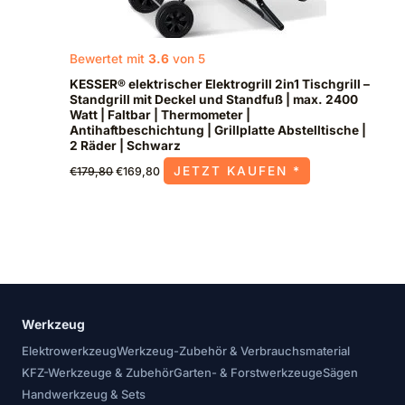
Bewertet mit
3.6
von 5
KESSER® elektrischer Elektrogrill 2in1 Tischgrill –
Standgrill mit Deckel und Standfuß | max. 2400
Watt | Faltbar | Thermometer |
Antihaftbeschichtung | Grillplatte Abstelltische |
2 Räder | Schwarz
JETZT KAUFEN *
€
179,80
€
169,80
Werkzeug
Elektrowerkzeug
Werkzeug-Zubehör & Verbrauchsmaterial
KFZ-Werkzeuge & Zubehör
Garten- & Forstwerkzeuge
Sägen
Handwerkzeug & Sets