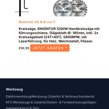
Bewertet mit
4.4
von 5
Kreissäge, ENVENTOR 1200W Handkreissäge mit
führungsschiene, (Sägeblatt-Ø: 185mm, inkl. 2x
Kreissägeblatt (24T+40T), 5800RPM, mit
Laserführung, für Holz, Weichmetall, Fliesen
JETZT KAUFEN *
€
56,99
Werkzeug
Elektrowerkzeug
Werkzeug-Zubehör & Verbrauchsmaterial
KFZ-Werkzeuge & Zubehör
Garten- & Forstwerkzeuge
Sägen
Handwerkzeug & Sets