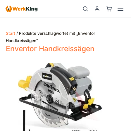
Zum
Inhalt
springen
Start
/ Produkte verschlagwortet mit „‎Enventor
Handkreissägen“
‎Enventor Handkreissägen