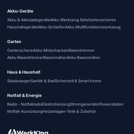
Akku-Geräte
Akku & Akkuladegeräte
Akku Werkzeug Sets
Gartenscheren
Haushaltsgeräte
Akku-Schleifer
Akku-Multifunktionswerkzeug
Garten
Gartenschere
Akku-Motorhacken
Rasentrimmer
Akku Rasentrimmer
Rasenmäher
Akku Rasenmäher
Haus & Haushalt
Staubsauger
Sanitär & Bad
Sicherheit & Smart Home
Notfall & Energie
Radio - Notfallradio
Elektroheizung
Stromgenerator
Powerstation
Notfall-Ausrüstung
Heizanlagen-Teile & Zubehör