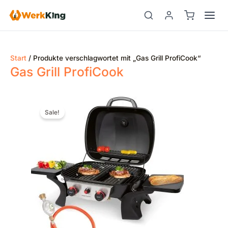
Zum
Inhalt
springen
Start
/ Produkte verschlagwortet mit „Gas Grill ProfiCook“
Gas Grill ProfiCook
Ursprünglicher
Aktueller
Preis
Preis
Sale!
war:
ist:
€249,00
€136,18.