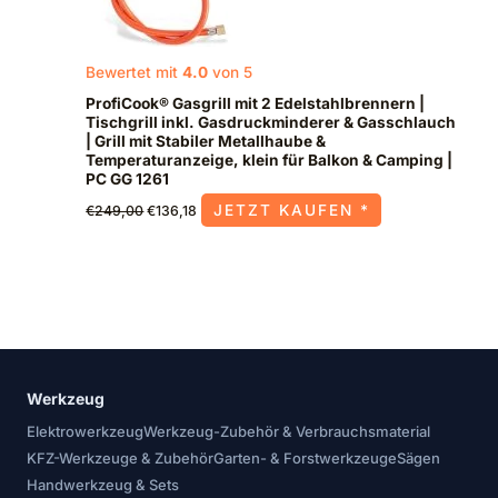
Bewertet mit
4.0
von 5
ProfiCook® Gasgrill mit 2 Edelstahlbrennern |
Tischgrill inkl. Gasdruckminderer & Gasschlauch
| Grill mit Stabiler Metallhaube &
Temperaturanzeige, klein für Balkon & Camping |
PC GG 1261
JETZT KAUFEN *
€
249,00
€
136,18
Werkzeug
Elektrowerkzeug
Werkzeug-Zubehör & Verbrauchsmaterial
KFZ-Werkzeuge & Zubehör
Garten- & Forstwerkzeuge
Sägen
Handwerkzeug & Sets