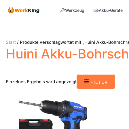
Zum
Werkzeug
Akku-Geräte
Inhalt
springen
Start
/ Produkte verschlagwortet mit „Huini Akku-Bohrschr
Huini Akku-Bohrsch
Einzelnes Ergebnis wird angezeigt
FILTER