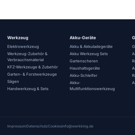
Werkzeug
Akku-Geräte
G
Elektrowerkzeug
Akku & Akkuladegeräte
G
Werkzeug-Zubehör &
Akku Werkzeug Sets
A
Verbrauchsmaterial
Gartenscheren
R
KFZ-Werkzeuge & Zubehör
Haushaltsgeräte
A
Garten- & Forstwerkzeuge
Akku-Schleifer
R
Sägen
Akku-
A
Handwerkzeug & Sets
Multifunktionswerkzeug
Impressum
Datenschutz
Cookies
info@werkking.de