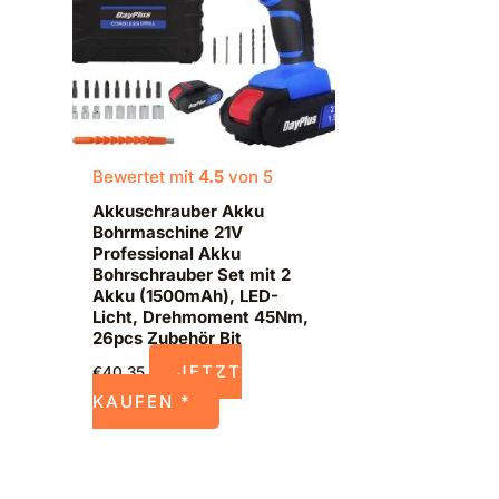
Bewertet mit
4.5
von 5
Akkuschrauber Akku
Bohrmaschine 21V
Professional Akku
Bohrschrauber Set mit 2
Akku (1500mAh), LED-
Licht, Drehmoment 45Nm,
26pcs Zubehör Bit
JETZT
€
40,35
KAUFEN *