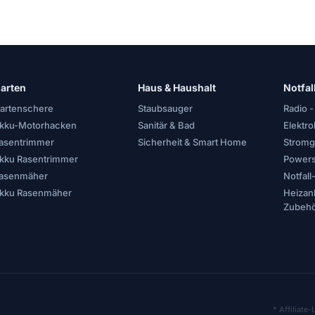
arten
Haus & Haushalt
Notfal
artenschere
Staubsauger
Radio -
kku-Motorhacken
Sanitär & Bad
Elektr
asentrimmer
Sicherheit & Smart Home
Stromg
kku Rasentrimmer
Powers
asenmäher
Notfal
kku Rasenmäher
Heizan
Zubeh
* Affiliate