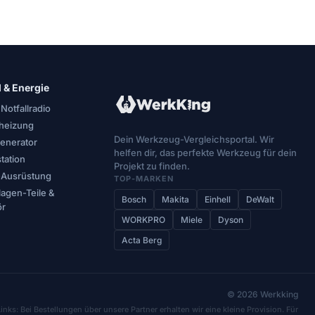
l & Energie
 Notfallradio
oheizung
Dein Werkzeug-Vergleichsportal. Wir
enerator
helfen dir, das perfekte Werkzeug für dein
tation
Projekt zu finden.
l-Ausrüstung
TOP-MARKEN
lagen-Teile &
Bosch
Makita
Einhell
DeWalt
ör
WORKPRO
Miele
Dyson
Acta Berg
© 2026 Werkking
-Links: Bei Bestellungen über unsere Partner erhalten wir eine kleine Provision. Für