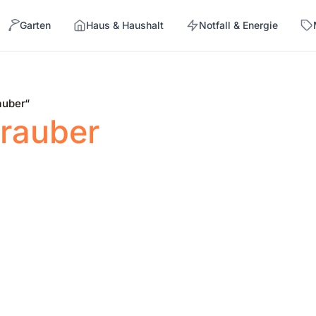
Garten
Haus & Haushalt
Notfall & Energie
→
auber“
rauber