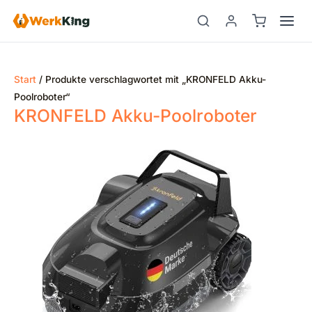
Zum
Inhalt
springen
Start
/ Produkte verschlagwortet mit „KRONFELD Akku-
Poolroboter“
KRONFELD Akku-Poolroboter