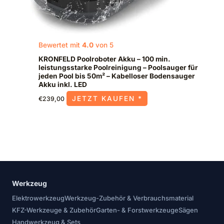
Bewertet mit
4.0
von 5
KRONFELD Poolroboter Akku – 100 min.
leistungsstarke Poolreinigung – Poolsauger für
jeden Pool bis 50m² – Kabelloser Bodensauger
Akku inkl. LED
JETZT KAUFEN *
€
239,00
Werkzeug
Elektrowerkzeug
Werkzeug-Zubehör & Verbrauchsmaterial
KFZ-Werkzeuge & Zubehör
Garten- & Forstwerkzeuge
Sägen
Handwerkzeug & Sets