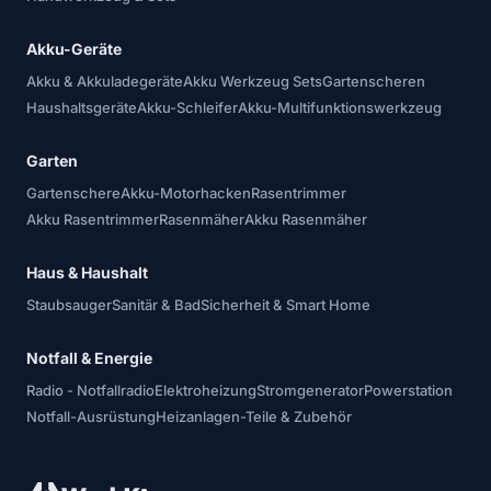
Akku-Geräte
Akku & Akkuladegeräte
Akku Werkzeug Sets
Gartenscheren
Haushaltsgeräte
Akku-Schleifer
Akku-Multifunktionswerkzeug
Garten
Gartenschere
Akku-Motorhacken
Rasentrimmer
Akku Rasentrimmer
Rasenmäher
Akku Rasenmäher
Haus & Haushalt
Staubsauger
Sanitär & Bad
Sicherheit & Smart Home
Notfall & Energie
Radio - Notfallradio
Elektroheizung
Stromgenerator
Powerstation
Notfall-Ausrüstung
Heizanlagen-Teile & Zubehör