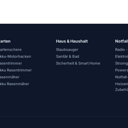
arten
Haus & Haushalt
Notfal
artenschere
Staubsauger
Radio -
kku-Motorhacken
Sanitär & Bad
Elektr
asentrimmer
Sicherheit & Smart Home
Stromg
kku Rasentrimmer
Powers
asenmäher
Notfal
kku Rasenmäher
Heizan
Zubeh