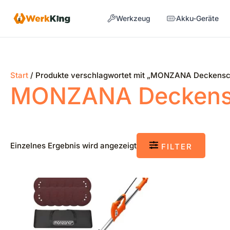
Zum
Werkzeug
Akku-Geräte
Inhalt
springen
Start
/ Produkte verschlagwortet mit „MONZANA Deckensch
MONZANA Deckensc
Einzelnes Ergebnis wird angezeigt
FILTER