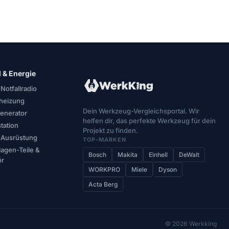
l & Energie
 Notfallradio
oheizung
Dein Werkzeug-Vergleichsportal. Wir
enerator
helfen dir, das perfekte Werkzeug für dein
tation
Projekt zu finden.
l-Ausrüstung
TOP-MARKEN
lagen-Teile &
Bosch
Makita
Einhell
DeWalt
ör
WORKPRO
Miele
Dyson
Acta Berg
© 2026 Werkking