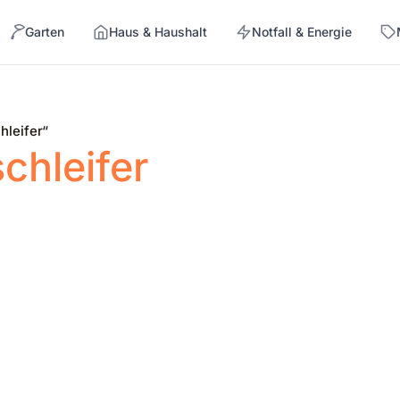
Garten
Haus & Haushalt
Notfall & Energie
→
leifer“
hleifer