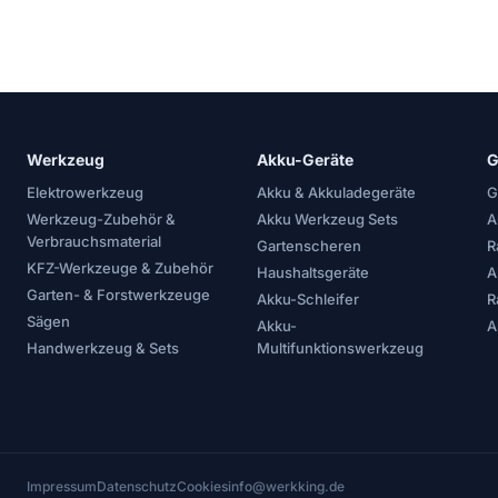
Werkzeug
Akku-Geräte
G
Elektrowerkzeug
Akku & Akkuladegeräte
G
Werkzeug-Zubehör &
Akku Werkzeug Sets
A
Verbrauchsmaterial
Gartenscheren
R
KFZ-Werkzeuge & Zubehör
Haushaltsgeräte
A
Garten- & Forstwerkzeuge
Akku-Schleifer
R
Sägen
Akku-
A
Handwerkzeug & Sets
Multifunktionswerkzeug
Impressum
Datenschutz
Cookies
info@werkking.de