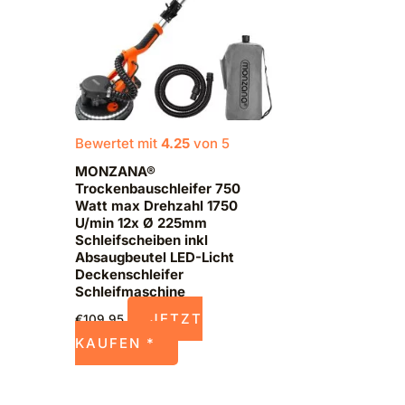
Bewertet mit
4.25
von 5
MONZANA®
Trockenbauschleifer 750
Watt max Drehzahl 1750
U/min 12x Ø 225mm
Schleifscheiben inkl
Absaugbeutel LED-Licht
Deckenschleifer
Schleifmaschine
JETZT
€
109,95
KAUFEN *