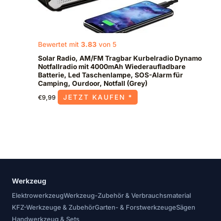
Bewertet mit
3.83
von 5
Solar Radio, AM/FM Tragbar Kurbelradio Dynamo
Notfallradio mit 4000mAh Wiederaufladbare
Batterie, Led Taschenlampe, SOS-Alarm für
Camping, Ourdoor, Notfall (Grey)
JETZT KAUFEN *
€
9,99
Werkzeug
Elektrowerkzeug
Werkzeug-Zubehör & Verbrauchsmaterial
KFZ-Werkzeuge & Zubehör
Garten- & Forstwerkzeuge
Sägen
Handwerkzeug & Sets