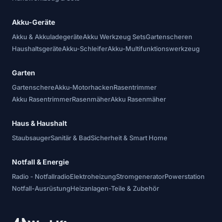
Akku-Geräte
Akku & Akkuladegeräte
Akku Werkzeug Sets
Gartenscheren
Haushaltsgeräte
Akku-Schleifer
Akku-Multifunktionswerkzeug
Garten
Gartenschere
Akku-Motorhacken
Rasentrimmer
Akku Rasentrimmer
Rasenmäher
Akku Rasenmäher
Haus & Haushalt
Staubsauger
Sanitär & Bad
Sicherheit & Smart Home
Notfall & Energie
Radio - Notfallradio
Elektroheizung
Stromgenerator
Powerstation
Notfall-Ausrüstung
Heizanlagen-Teile & Zubehör