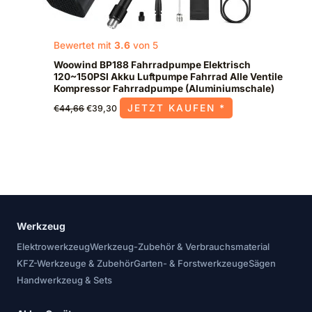
Bewertet mit
3.6
von 5
Woowind BP188 Fahrradpumpe Elektrisch
120~150PSI Akku Luftpumpe Fahrrad Alle Ventile
Kompressor Fahrradpumpe (Aluminiumschale)
JETZT KAUFEN *
€
44,66
€
39,30
Werkzeug
Elektrowerkzeug
Werkzeug-Zubehör & Verbrauchsmaterial
KFZ-Werkzeuge & Zubehör
Garten- & Forstwerkzeuge
Sägen
Handwerkzeug & Sets