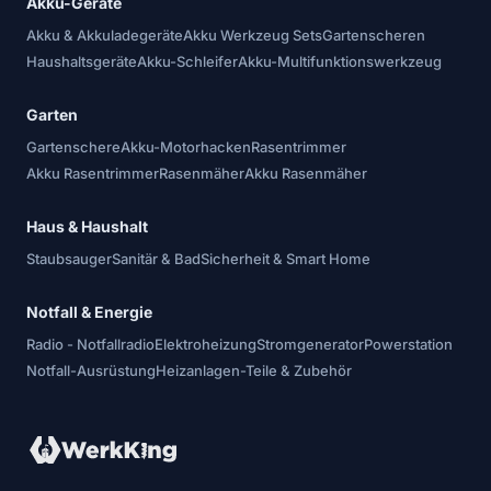
Akku-Geräte
Akku & Akkuladegeräte
Akku Werkzeug Sets
Gartenscheren
Haushaltsgeräte
Akku-Schleifer
Akku-Multifunktionswerkzeug
Garten
Gartenschere
Akku-Motorhacken
Rasentrimmer
Akku Rasentrimmer
Rasenmäher
Akku Rasenmäher
Haus & Haushalt
Staubsauger
Sanitär & Bad
Sicherheit & Smart Home
Notfall & Energie
Radio - Notfallradio
Elektroheizung
Stromgenerator
Powerstation
Notfall-Ausrüstung
Heizanlagen-Teile & Zubehör