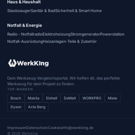
Haus & Haushalt
Staubsauger
Sanitär & Bad
Sicherheit & Smart Home
Notfall & Energie
Radio - Notfallradio
Elektroheizung
Stromgenerator
Powerstation
Notfall-Ausrüstung
Heizanlagen-Teile & Zubehör
Dein Werkzeug-Vergleichsportal. Wir helfen dir, das perfekte
Werkzeug für dein Projekt zu finden.
TOP-MARKEN
Bosch
Makita
Einhell
DeWalt
WORKPRO
Miele
Dyson
Acta Berg
Impressum
Datenschutz
Cookies
info@werkking.de
© 2026 Werkking