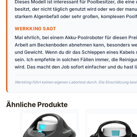
Dieses Modell ist interessant für Poolbesitzer, die ei
besitzt, der nicht täglich genutzt wird oder wo der manu
starkem Algenbefall oder sehr großen, komplexen Pool
WERKKING SAGT
Mal ehrlich, bei einem Akku-Poolroboter für diesen Pre
Arbeit am Beckenboden abnehmen kann, besonders wenn 
und Gewicht. Wenn du dir das Schleppen eines Kabels s
sein. Ich empfehle in solchen Fällen immer, die Reinigu
wird. Das macht den Job sofort einfacher und du hast 
Werkking führt keinen eigenen Labortest durch. Die Einschätzung basie
Ähnliche Produkte