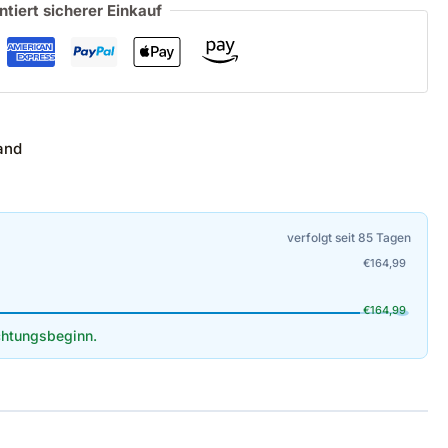
ntiert sicherer Einkauf
and
verfolgt seit 85 Tagen
€
164,99
€
164,99
htungsbeginn.