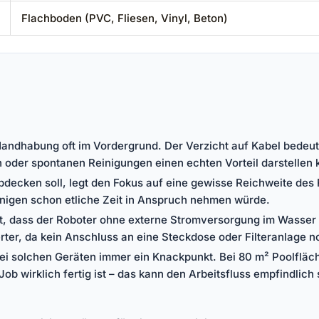
Flachboden (PVC, Fliesen, Vinyl, Beton)
 Handhabung oft im Vordergrund. Der Verzicht auf Kabel bedeu
oder spontanen Reinigungen einen echten Vorteil darstellen 
abdecken soll, legt den Fokus auf eine gewisse Reichweite des 
einigen schon etliche Zeit in Anspruch nehmen würde.
ht, dass der Roboter ohne externe Stromversorgung im Wasser op
er, da kein Anschluss an eine Steckdose oder Filteranlage no
ist bei solchen Geräten immer ein Knackpunkt. Bei 80 m² Poolf
 wirklich fertig ist – das kann den Arbeitsfluss empfindlich 