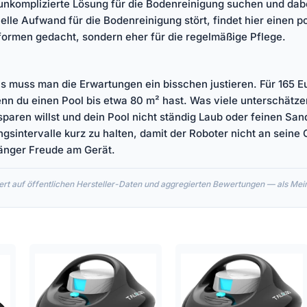
ne unkomplizierte Lösung für die Bodenreinigung suchen und dab
elle Aufwand für die Bodenreinigung stört, findet hier einen pot
formen gedacht, sondern eher für die regelmäßige Pflege.
is muss man die Erwartungen ein bisschen justieren. Für 165 E
du einen Pool bis etwa 80 m² hast. Was viele unterschätzen
paren willst und dein Pool nicht ständig Laub oder feinen Sa
ngsintervalle kurz zu halten, damit der Roboter nicht an seine
länger Freude am Gerät.
rt auf öffentlichen Hersteller-Daten und aggregierten Bewertungen — als Meinu