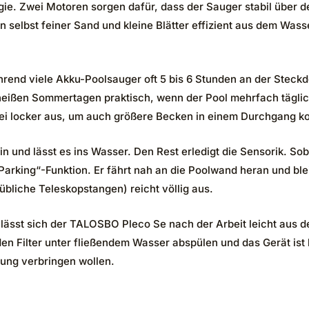
gie. Zwei Motoren sorgen dafür, dass der Sauger stabil über d
n selbst feiner Sand und kleine Blätter effizient aus dem Was
Während viele Akku-Poolsauger oft 5 bis 6 Stunden an der Stec
 heißen Sommertagen praktisch, wenn der Pool mehrfach täglic
abei locker aus, um auch größere Becken in einem Durchgang k
in und lässt es ins Wasser. Den Rest erledigt die Sensorik. S
-Parking“-Funktion. Er fährt nah an die Poolwand heran und ble
übliche Teleskopstangen) reicht völlig aus.
lässt sich der TALOSBO Pleco Se nach der Arbeit leicht aus
den Filter unter fließendem Wasser abspülen und das Gerät ist b
tung verbringen wollen.