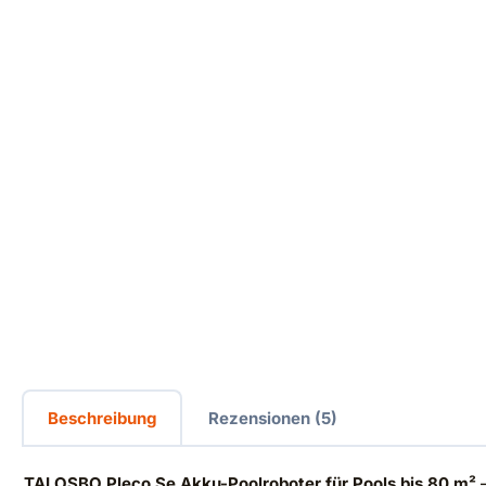
Beschreibung
Rezensionen (5)
TALOSBO Pleco Se Akku-Poolroboter für Pools bis 80 m²