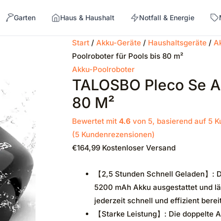
Garten
Haus & Haushalt
Notfall & Energie
Start
/
Akku-Geräte
/
Haushaltsgeräte
/
A
Poolroboter für Pools bis 80 m²
→
Akku-Poolroboter
TALOSBO Pleco Se Ak
80 M²
Bewertet mit
4.6
von 5, basierend auf
5
K
(
5
Kundenrezensionen)
€
164,99
Kostenloser Versand
【2,5 Stunden Schnell Geladen】: De
5200 mAh Akku ausgestattet und lädt
jederzeit schnell und effizient ber
【Starke Leistung】: Die doppelte A