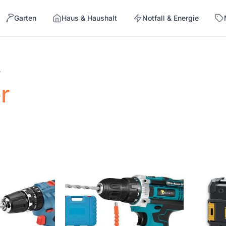
Garten
Haus & Haushalt
Notfall & Energie
→
“
r