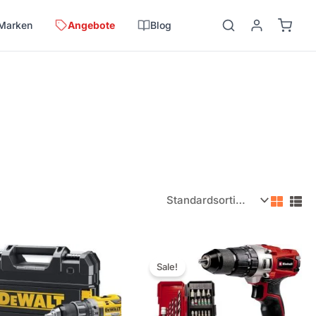
Marken
Angebote
Blog
Ursprünglicher
Aktueller
Preis
Preis
Sale!
war:
ist:
€149,95
€89,95.