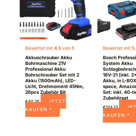
Bewertet mit
4.5
von 5
Bewertet mit
5
Akkuschrauber Akku
Bosch Professi
Bohrmaschine 21V
System Akku
Professional Akku
Schlagbohrsch
Bohrschrauber Set mit 2
18V-21 (inkl. 2
Akku (1500mAh), LED-
Akku, in L-BOX
Licht, Drehmoment 45Nm,
space, Amazon
26pcs Zubehör Bit
Set: inkl. 40-te
Zubehörset
JETZT
€
40,35
JE
€
214,13
KAUFEN *
KAUFEN *