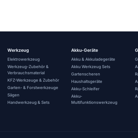
Werkzeug
Akku-Geräte
G
Elektrowerkzeug
Akku & Akkuladegeräte
G
Werkzeug-Zubehör &
Akku Werkzeug Sets
A
Verbrauchsmaterial
Gartenscheren
R
KFZ-Werkzeuge & Zubehör
Haushaltsgeräte
A
Garten- & Forstwerkzeuge
Akku-Schleifer
R
Sägen
Akku-
A
Handwerkzeug & Sets
Multifunktionswerkzeug