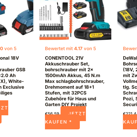
.0
von 5
Bewertet mit
4.17
von 5
Bewer
onal 18V
CONENTOOL 21V
DeWal
Akkuschrauber Set,
Bohrs
rauber GSB
bohrschrauber mit 2x
(18V, 
×2.0 Ah
1500mAh Akkus, 45 N.m
mit Z
X), White-
Max schlagbohrschrauber,
Vollme
 Exclusive
Drehmoment auf 18+1
tlg. S
iliges
Stufen, mit 32PCS
Schrau
Zubehöre für Haus und
Pozi, 
Garten DIY Projekt
Securi
TZT
JETZT
€
56,59
€
221,
KAUFEN *
KAUF