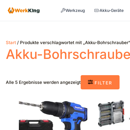
Zum
Werkzeug
Akku-Geräte
Inhalt
springen
Start
/ Produkte verschlagwortet mit „Akku-Bohrschrauber
Akku-Bohrschraube
Alle 5 Ergebnisse werden angezeigt
FILTER