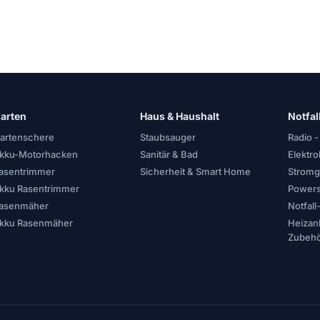
arten
Haus & Haushalt
Notfal
artenschere
Staubsauger
Radio -
kku-Motorhacken
Sanitär & Bad
Elektr
asentrimmer
Sicherheit & Smart Home
Stromg
kku Rasentrimmer
Powers
asenmäher
Notfal
kku Rasenmäher
Heizan
Zubeh