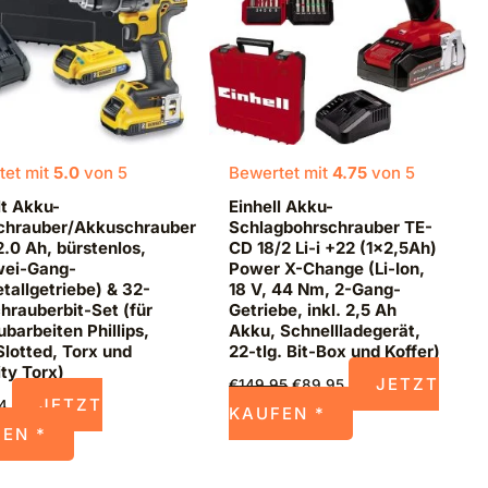
tet mit
5.0
von 5
Bewertet mit
4.75
von 5
t Akku-
Einhell Akku-
chrauber/Akkuschrauber
Schlagbohrschrauber TE-
2.0 Ah, bürstenlos,
CD 18/2 Li-i +22 (1×2,5Ah)
wei-Gang-
Power X-Change (Li-Ion,
tallgetriebe) & 32-
18 V, 44 Nm, 2-Gang-
chrauberbit-Set (für
Getriebe, inkl. 2,5 Ah
barbeiten Phillips,
Akku, Schnellladegerät,
Slotted, Torx und
22-tlg. Bit-Box und Koffer)
ty Torx)
JETZT
€
149,95
€
89,95
JETZT
44
KAUFEN *
EN *