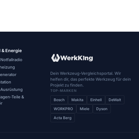
l & Energie
 Notfallradio
oheizung
Dein Werkzeug-Vergleichsportal. Wir
enerator
helfen dir, das perfekte Werkzeug für dein
tation
Projekt zu finden.
l-Ausrüstung
TOP-MARKEN
lagen-Teile &
Bosch
Makita
Einhell
DeWalt
ör
WORKPRO
Miele
Dyson
Acta Berg