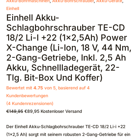
Akku-Bohrmaschinen
,
Akku-Bohrschrauber
,
Akku-Geräte
,
Einhell
Einhell Akku-
Schlagbohrschrauber TE-CD
18/2 Li-I +22 (1×2,5Ah) Power
X-Change (Li-Ion, 18 V, 44 Nm,
2-Gang-Getriebe, Inkl. 2,5 Ah
Akku, Schnellladegerät, 22-
Tlg. Bit-Box Und Koffer)
Bewertet mit
4.75
von 5, basierend auf
4
Kundenbewertungen
(
4
Kundenrezensionen)
€
149,95
€
89,95
Kostenloser Versand
Der
Einhell Akku-Schlagbohrschrauber TE-CD 18/2 Li-i +22
(1×2,5 Ah)
sorgt mit seinem robusten 2-Gang-Getriebe für ein