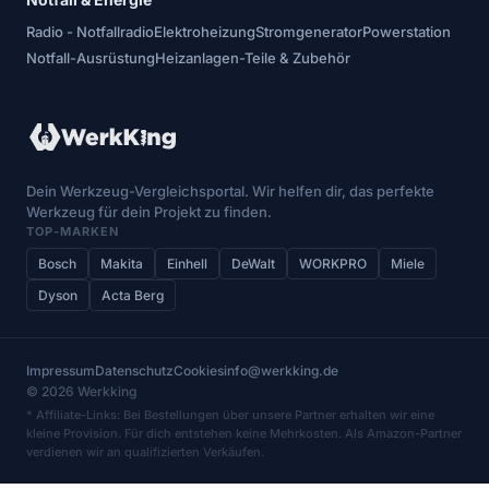
Radio - Notfallradio
Elektroheizung
Stromgenerator
Powerstation
Notfall-Ausrüstung
Heizanlagen-Teile & Zubehör
Dein Werkzeug-Vergleichsportal. Wir helfen dir, das perfekte
Werkzeug für dein Projekt zu finden.
TOP-MARKEN
Bosch
Makita
Einhell
DeWalt
WORKPRO
Miele
Dyson
Acta Berg
Impressum
Datenschutz
Cookies
info@werkking.de
© 2026 Werkking
* Affiliate-Links: Bei Bestellungen über unsere Partner erhalten wir eine
kleine Provision. Für dich entstehen keine Mehrkosten. Als Amazon-Partner
verdienen wir an qualifizierten Verkäufen.