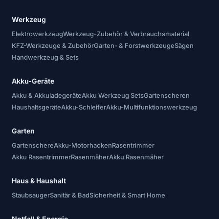
Werkzeug
Elektrowerkzeug
Werkzeug-Zubehör & Verbrauchsmaterial
KFZ-Werkzeuge & Zubehör
Garten- & Forstwerkzeuge
Sägen
Handwerkzeug & Sets
Akku-Geräte
Akku & Akkuladegeräte
Akku Werkzeug Sets
Gartenscheren
Haushaltsgeräte
Akku-Schleifer
Akku-Multifunktionswerkzeug
Garten
Gartenschere
Akku-Motorhacken
Rasentrimmer
Akku Rasentrimmer
Rasenmäher
Akku Rasenmäher
Haus & Haushalt
Staubsauger
Sanitär & Bad
Sicherheit & Smart Home
Notfall & Energie