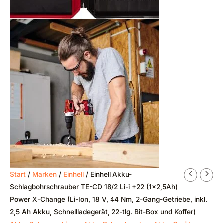
Ursprünglicher
Aktueller
Start
/
Marken
/
Einhell
/ Einhell Akku-
Preis
Preis
Schlagbohrschrauber TE-CD 18/2 Li-i +22 (1×2,5Ah)
war:
ist:
Power X-Change (Li-Ion, 18 V, 44 Nm, 2-Gang-Getriebe, inkl.
€149,95
€89,95.
2,5 Ah Akku, Schnellladegerät, 22-tlg. Bit-Box und Koffer)