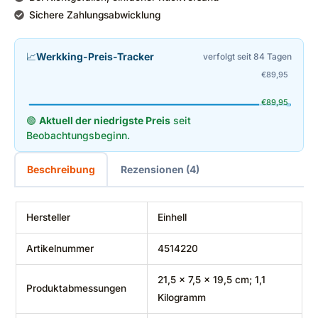
Sichere Zahlungsabwicklung
📈
Werkking-Preis-Tracker
verfolgt seit 84 Tagen
€
89,95
€
89,95
🟢
Aktuell der niedrigste Preis
seit
Beobachtungsbeginn.
Beschreibung
Rezensionen (4)
Hersteller
‎Einhell
Artikelnummer
‎4514220
‎21,5 x 7,5 x 19,5 cm; 1,1
Produktabmessungen
Kilogramm