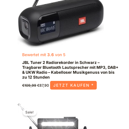
Bewertet mit
3.6
von 5
JBL Tuner 2 Radiorekorder in Schwarz –
Tragbarer Bluetooth Lautsprecher mit MP3, DAB+
& UKW Radio – Kabelloser Musikgenuss von bis
zu 12 Stunden
JETZT KAUFEN *
€
109,99
€
87,90
Ursprünglicher
Aktueller
Preis
Preis
Sale!
war:
ist:
€49,99
€35,99.