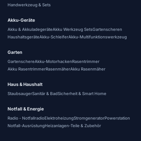
Handwerkzeug & Sets
Akku-Geräte
Akku & Akkuladegeräte
Akku Werkzeug Sets
Gartenscheren
Haushaltsgeräte
Akku-Schleifer
Akku-Multifunktionswerkzeug
Garten
Gartenschere
Akku-Motorhacken
Rasentrimmer
Akku Rasentrimmer
Rasenmäher
Akku Rasenmäher
Haus & Haushalt
Staubsauger
Sanitär & Bad
Sicherheit & Smart Home
Notfall & Energie
Radio - Notfallradio
Elektroheizung
Stromgenerator
Powerstation
Notfall-Ausrüstung
Heizanlagen-Teile & Zubehör