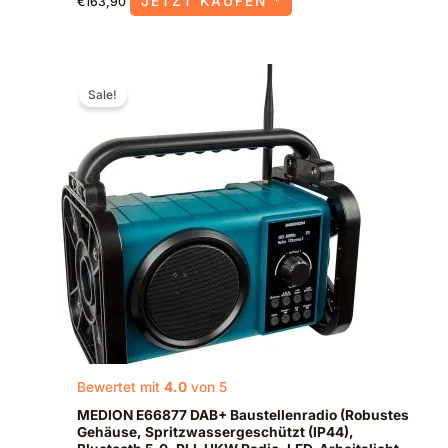
JETZT KAUFEN *
€
163,90
Ursprünglicher
Aktueller
Preis
Preis
Sale!
war:
ist:
€59,99
€54,99.
Bewertet mit
4.0
von 5
MEDION E66877 DAB+ Baustellenradio (Robustes
Gehäuse, Spritzwassergeschützt (IP44),