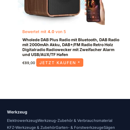
Bewertet mit
4.0
von 5
Wholede DAB Plus Radio mit Bluetooth, DAB Radio
mit 2000mAh Akku, DAB+/FM Radio Retro Holz
Digitalradio Radiowecker mit Zweifacher Alarm
und USB/AUX/TF Hafen
JETZT KAUFEN *
€
89,00
Werkzeug
Elektrowerkzeug
Werkzeug-Zubehör & Verbrauchsmaterial
KFZ-Werkzeuge & Zubehör
Garten- & Forstwerkzeuge
Sägen