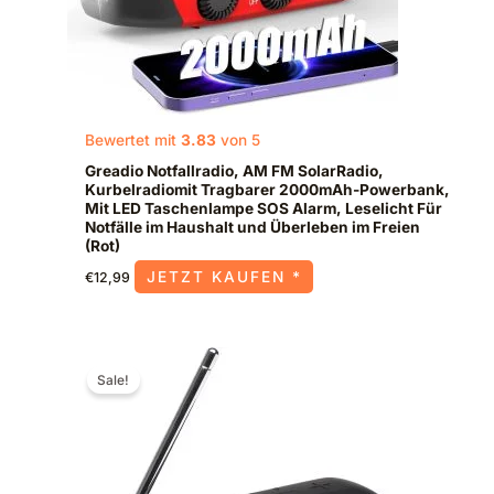
Bewertet mit
3.83
von 5
Greadio Notfallradio, AM FM SolarRadio,
Kurbelradiomit Tragbarer 2000mAh-Powerbank,
Mit LED Taschenlampe SOS Alarm, Leselicht Für
Notfälle im Haushalt und Überleben im Freien
(Rot)
JETZT KAUFEN *
€
12,99
Ursprünglicher
Aktueller
Preis
Preis
Sale!
war:
ist:
€109,99
€87,90.