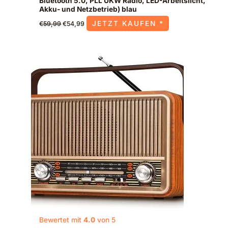
Bluetooth 5.0, PLL UKW Radio, LED-Arbeitslicht,
Akku- und Netzbetrieb) blau
JETZT KAUFEN *
€
59,99
€
54,99
Bewertet mit
4.0
von 5