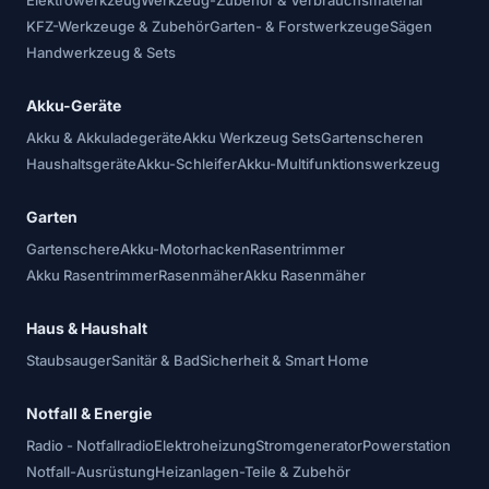
Elektrowerkzeug
Werkzeug-Zubehör & Verbrauchsmaterial
KFZ-Werkzeuge & Zubehör
Garten- & Forstwerkzeuge
Sägen
Handwerkzeug & Sets
Akku-Geräte
Akku & Akkuladegeräte
Akku Werkzeug Sets
Gartenscheren
Haushaltsgeräte
Akku-Schleifer
Akku-Multifunktionswerkzeug
Garten
Gartenschere
Akku-Motorhacken
Rasentrimmer
Akku Rasentrimmer
Rasenmäher
Akku Rasenmäher
Haus & Haushalt
Staubsauger
Sanitär & Bad
Sicherheit & Smart Home
Notfall & Energie
Radio - Notfallradio
Elektroheizung
Stromgenerator
Powerstation
Notfall-Ausrüstung
Heizanlagen-Teile & Zubehör