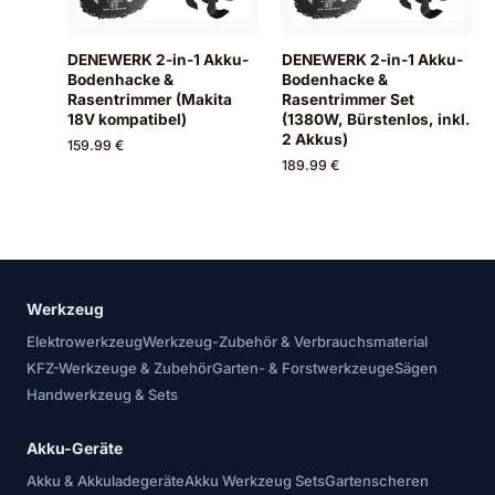
DENEWERK 2-in-1 Akku-
DENEWERK 2-in-1 Akku-
Bodenhacke &
Bodenhacke &
Rasentrimmer (Makita
Rasentrimmer Set
18V kompatibel)
(1380W, Bürstenlos, inkl.
2 Akkus)
159.99 €
189.99 €
Werkzeug
Elektrowerkzeug
Werkzeug-Zubehör & Verbrauchsmaterial
KFZ-Werkzeuge & Zubehör
Garten- & Forstwerkzeuge
Sägen
Handwerkzeug & Sets
Akku-Geräte
Akku & Akkuladegeräte
Akku Werkzeug Sets
Gartenscheren