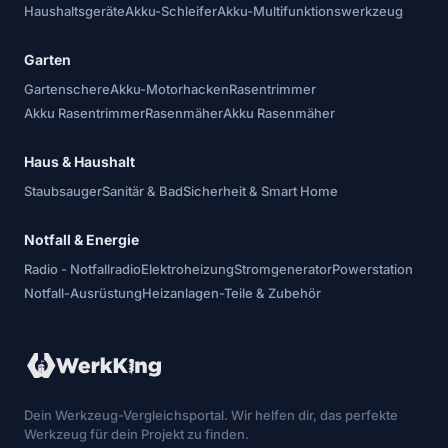
Haushaltsgeräte
Akku-Schleifer
Akku-Multifunktionswerkzeug
Garten
Gartenschere
Akku-Motorhacken
Rasentrimmer
Akku Rasentrimmer
Rasenmäher
Akku Rasenmäher
Haus & Haushalt
Staubsauger
Sanitär & Bad
Sicherheit & Smart Home
Notfall & Energie
Radio - Notfallradio
Elektroheizung
Stromgenerator
Powerstation
Notfall-Ausrüstung
Heizanlagen-Teile & Zubehör
Dein Werkzeug-Vergleichsportal. Wir helfen dir, das perfekte
Werkzeug für dein Projekt zu finden.