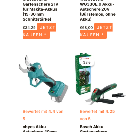
Gartenschere 21V
WG330E.9 Akku-
für Makita-Akkus
Astschere 20V
(15-30 mm
(Bürstenlos, ohne
Schnittstärke)
Akku)
JETZT
JETZT
€
34,29
€
68,00
KAUFEN *
KAUFEN *
Ursprünglicher
Aktueller
Preis
Preis
Sale!
Sale!
war:
ist:
€109,99
€77,77.
Bewertet mit
4.4
von
Bewertet mit
4.25
5
von 5
ohyes Akku-
Bosch Akku-
Astschere 40mm
Gartenschere