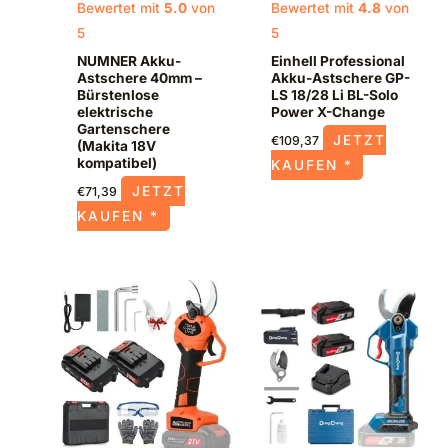
Bewertet mit
5.0
von
Bewertet mit
4.8
von
5
5
NUMNER Akku-
Einhell Professional
Astschere 40mm –
Akku-Astschere GP-
Bürstenlose
LS 18/28 Li BL-Solo
elektrische
Power X-Change
Gartenschere
JETZT
€
109,37
(Makita 18V
kompatibel)
KAUFEN *
JETZT
€
71,39
KAUFEN *