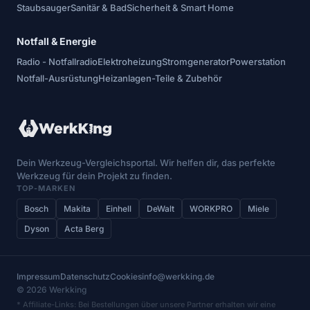
Staubsauger
Sanitär & Bad
Sicherheit & Smart Home
Notfall & Energie
Radio - Notfallradio
Elektroheizung
Stromgenerator
Powerstation
Notfall-Ausrüstung
Heizanlagen-Teile & Zubehör
Dein Werkzeug-Vergleichsportal. Wir helfen dir, das perfekte
Werkzeug für dein Projekt zu finden.
TOP-MARKEN
Bosch
Makita
Einhell
DeWalt
WORKPRO
Miele
Dyson
Acta Berg
Impressum
Datenschutz
Cookies
info@werkking.de
© 2026 Werkking
* Affiliate-Links: Bei Bestellungen über unsere Partner erhalten wir eine