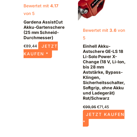
Bewertet mit
4.17
von 5
Gardena AssistCut
Akku-Gartenschere
Bewertet mit
3.6
von
(25 mm Schneid-
Durchmesser)
5
JETZT
Einhell Akku-
€
89,44
Astschere GE-LS 18
KAUFEN *
Li-Solo Power X-
Change (18 V, Li-Ion,
bis 28 mm
Aststärke, Bypass-
Klingen,
Sicherheitsschalter,
Softgrip, ohne Akku
und Ladegerät)
Rot/Schwarz
€
99,95
€
71,45
JETZT KAUFEN
*