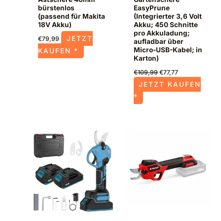
bürstenlos
EasyPrune
(passend für Makita
(Integrierter 3,6 Volt
18V Akku)
Akku; 450 Schnitte
pro Akkuladung;
JETZT
€
79,99
aufladbar über
Micro-USB-Kabel; in
KAUFEN *
Karton)
€
109,99
€
77,77
JETZT KAUFEN
*