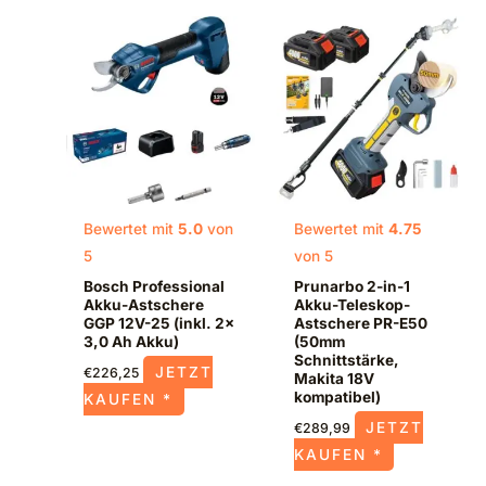
Bewertet mit
5.0
von
Bewertet mit
4.75
5
von 5
Bosch Professional
Prunarbo 2-in-1
Akku-Astschere
Akku-Teleskop-
GGP 12V-25 (inkl. 2x
Astschere PR-E50
3,0 Ah Akku)
(50mm
Schnittstärke,
JETZT
€
226,25
Makita 18V
kompatibel)
KAUFEN *
JETZT
€
289,99
KAUFEN *