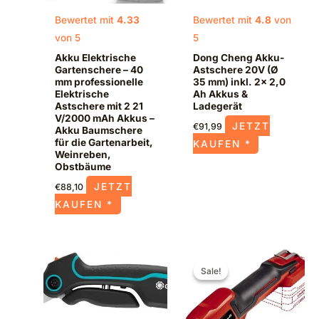
Bewertet mit
4.33
Bewertet mit
4.8
von
von 5
5
Akku Elektrische
Dong Cheng Akku-
Gartenschere – 40
Astschere 20V (Ø
mm professionelle
35 mm) inkl. 2x 2,0
Elektrische
Ah Akkus &
Astschere mit 2 21
Ladegerät
V/2000 mAh Akkus –
JETZT
€
91,99
Akku Baumschere
für die Gartenarbeit,
KAUFEN *
Weinreben,
Obstbäume
JETZT
€
88,10
KAUFEN *
Ursprünglicher
Aktueller
Preis
Preis
Sale!
Sale!
war:
ist:
€99,95
€71,45.