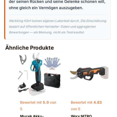
der seinen Rücken und seine Gelenke schonen will,
ohne gleich ein Vermögen auszugeben.
Werkking führt keinen eigenen Labortest durch. Die Einschätzung
basiert auf öffentlichen Hersteller-Daten und aggregierten
Bewertungen — als Meinung, nicht als Testresultat.
Ähnliche Produkte
Bewertet mit
5.0
von
Bewertet mit
4.83
5
von 5
Mucek Akku-
Worx NITRO