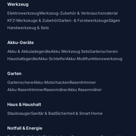
Werkzeug
Elektrowerkzeug
Werkzeug-Zubehör & Verbrauchsmaterial
KFZ-Werkzeuge & Zubehör
Garten- & Forstwerkzeuge
Sägen
Handwerkzeug & Sets
Akku-Geräte
Akku & Akkuladegeräte
Akku Werkzeug Sets
Gartenscheren
Haushaltsgeräte
Akku-Schleifer
Akku-Multifunktionswerkzeug
Garten
Gartenschere
Akku-Motorhacken
Rasentrimmer
Akku Rasentrimmer
Rasenmäher
Akku Rasenmäher
Haus & Haushalt
Staubsauger
Sanitär & Bad
Sicherheit & Smart Home
Notfall & Energie