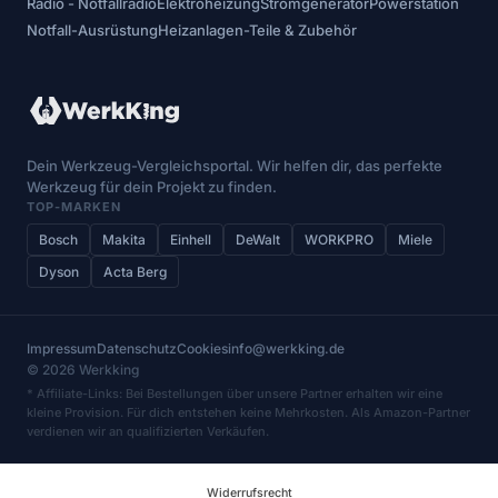
Radio - Notfallradio
Elektroheizung
Stromgenerator
Powerstation
Notfall-Ausrüstung
Heizanlagen-Teile & Zubehör
Dein Werkzeug-Vergleichsportal. Wir helfen dir, das perfekte
Werkzeug für dein Projekt zu finden.
TOP-MARKEN
Bosch
Makita
Einhell
DeWalt
WORKPRO
Miele
Dyson
Acta Berg
Impressum
Datenschutz
Cookies
info@werkking.de
© 2026 Werkking
* Affiliate-Links: Bei Bestellungen über unsere Partner erhalten wir eine
kleine Provision. Für dich entstehen keine Mehrkosten. Als Amazon-Partner
verdienen wir an qualifizierten Verkäufen.
Widerrufsrecht