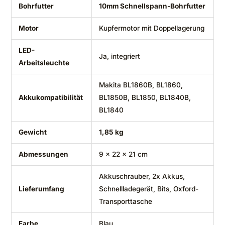
Bohrfutter
10mm Schnellspann-Bohrfutter
Motor
Kupfermotor mit Doppellagerung
LED-
Ja, integriert
Arbeitsleuchte
Makita BL1860B, BL1860,
Akkukompatibilität
BL1850B, BL1850, BL1840B,
BL1840
Gewicht
1,85 kg
Abmessungen
9 x 22 x 21 cm
Akkuschrauber, 2x Akkus,
Lieferumfang
Schnellladegerät, Bits, Oxford-
Transporttasche
Farbe
Blau