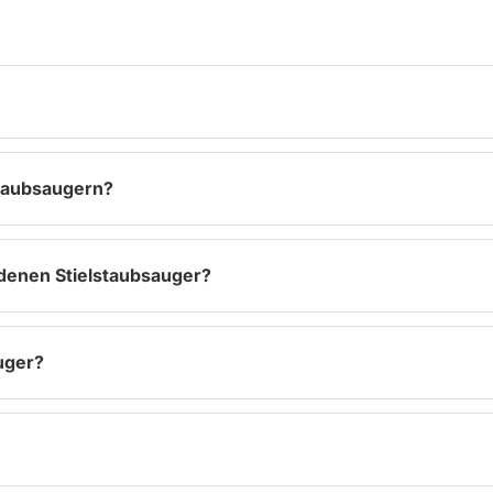
Staubsaugern?
ndenen Stielstaubsauger?
auger?