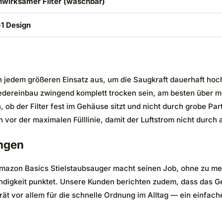
wirksamer Filter (waschbar)
-1 Design
 jedem größeren Einsatz aus, um die Saugkraft dauerhaft hoc
edereinbau zwingend komplett trocken sein, am besten über m
ob der Filter fest im Gehäuse sitzt und nicht durch grobe Parti
 vor der maximalen Fülllinie, damit der Luftstrom nicht durc
ngen
Amazon Basics Stielstaubsauger macht seinen Job, ohne zu mec
digkeit punktet. Unsere Kunden berichten zudem, dass das Ge
rät vor allem für die schnelle Ordnung im Alltag — ein einfac