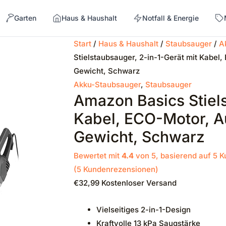
Garten
Haus & Haushalt
Notfall & Energie
Start
/
Haus & Haushalt
/
Staubsauger
/
A
Stielstaubsauger, 2-in-1-Gerät mit Kabel,
→
Gewicht, Schwarz
Akku-Staubsauger
,
Staubsauger
Amazon Basics Stiels
Kabel, ECO-Motor, Au
Gewicht, Schwarz
Bewertet mit
4.4
von 5, basierend auf
5
K
(
5
Kundenrezensionen)
€
32,99
Kostenloser Versand
Vielseitiges 2-in-1-Design
Kraftvolle 13 kPa Saugstärke