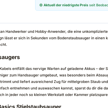
🟢
Aktuell der niedrigste Preis
seit Beobac
 an Handwerker und Hobby-Anwender, die eine unkomplizierte L
sign lässt er sich in Sekunden vom Bodenstaubsauger in einen
cht.
bsaugers
abels entfällt das nervige Warten auf geladene Akkus – der Sa
iniger zum Handsauger umgebaut, was besonders beim Absaug
getrimmt und liefert ausreichend Zug für mittelgroben Staub u
nfach entnehmen und auswaschen kannst, sparst du dir die daue
 sich in jeder noch so kleinen Werkstatt oder Kammer platzspar
asics Stielstaubsauger