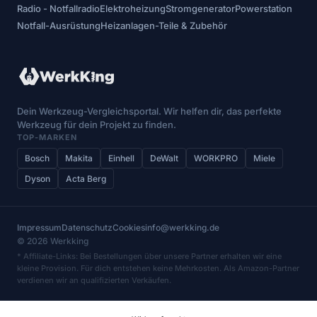
Radio - Notfallradio
Elektroheizung
Stromgenerator
Powerstation
Notfall-Ausrüstung
Heizanlagen-Teile & Zubehör
Dein Werkzeug-Vergleichsportal. Wir helfen dir, das perfekte
Werkzeug für dein Projekt zu finden.
TOP-MARKEN
Bosch
Makita
Einhell
DeWalt
WORKPRO
Miele
Dyson
Acta Berg
Impressum
Datenschutz
Cookies
info@werkking.de
© 2026 Werkking
* Affiliate-Links: Bei Bestellungen über unsere Partner erhalten wir eine
kleine Provision. Für dich entstehen keine Mehrkosten. Als Amazon-Partner
verdienen wir an qualifizierten Verkäufen.