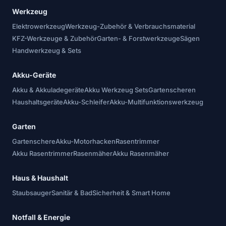
Werkzeug
Elektrowerkzeug
Werkzeug-Zubehör & Verbrauchsmaterial
KFZ-Werkzeuge & Zubehör
Garten- & Forstwerkzeuge
Sägen
Handwerkzeug & Sets
Akku-Geräte
Akku & Akkuladegeräte
Akku Werkzeug Sets
Gartenscheren
Haushaltsgeräte
Akku-Schleifer
Akku-Multifunktionswerkzeug
Garten
Gartenschere
Akku-Motorhacken
Rasentrimmer
Akku Rasentrimmer
Rasenmäher
Akku Rasenmäher
Haus & Haushalt
Staubsauger
Sanitär & Bad
Sicherheit & Smart Home
Notfall & Energie