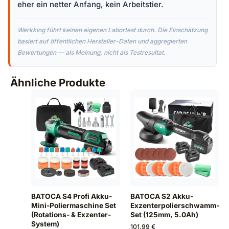
eher ein netter Anfang, kein Arbeitstier.
Werkking führt keinen eigenen Labortest durch. Die Einschätzung
basiert auf öffentlichen Hersteller-Daten und aggregierten
Bewertungen — als Meinung, nicht als Testresultat.
Ähnliche Produkte
BATOCA S4 Profi Akku-
BATOCA S2 Akku-
Mini-Poliermaschine Set
Exzenterpolierschwamm-
(Rotations- & Exzenter-
Set (125mm, 5.0Ah)
System)
101.99 €