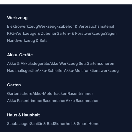
Werkzeug
Elektrowerkzeug
Werkzeug-Zubehör & Verbrauchsmaterial
KFZ-Werkzeuge & Zubehör
Garten- & Forstwerkzeuge
Sägen
Handwerkzeug & Sets
Akku-Geräte
Akku & Akkuladegeräte
Akku Werkzeug Sets
Gartenscheren
Haushaltsgeräte
Akku-Schleifer
Akku-Multifunktionswerkzeug
Garten
Gartenschere
Akku-Motorhacken
Rasentrimmer
Akku Rasentrimmer
Rasenmäher
Akku Rasenmäher
Haus & Haushalt
Staubsauger
Sanitär & Bad
Sicherheit & Smart Home