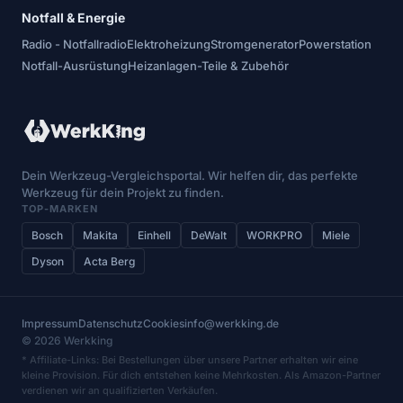
Notfall & Energie
Radio - Notfallradio
Elektroheizung
Stromgenerator
Powerstation
Notfall-Ausrüstung
Heizanlagen-Teile & Zubehör
Dein Werkzeug-Vergleichsportal. Wir helfen dir, das perfekte
Werkzeug für dein Projekt zu finden.
TOP-MARKEN
Bosch
Makita
Einhell
DeWalt
WORKPRO
Miele
Dyson
Acta Berg
Impressum
Datenschutz
Cookies
info@werkking.de
© 2026 Werkking
* Affiliate-Links: Bei Bestellungen über unsere Partner erhalten wir eine
kleine Provision. Für dich entstehen keine Mehrkosten. Als Amazon-Partner
verdienen wir an qualifizierten Verkäufen.