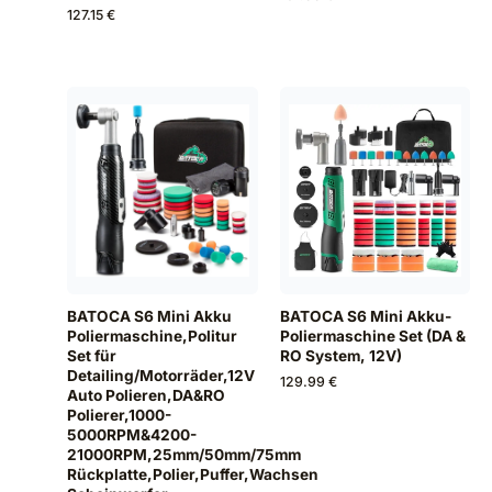
127.15 €
BATOCA S6 Mini Akku-
BATOCA S6 Mini Akku
Poliermaschine Set (DA &
Poliermaschine,Politur
RO System, 12V)
Set für
Detailing/Motorräder,12V
129.99 €
Auto Polieren,DA&RO
Polierer,1000-
5000RPM&4200-
21000RPM,25mm/50mm/75mm
Rückplatte,Polier,Puffer,Wachsen