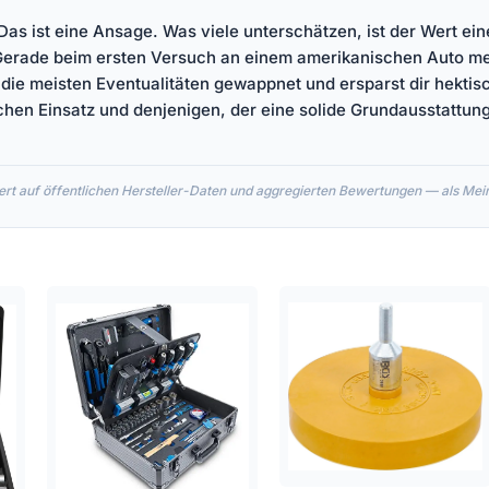
? Das ist eine Ansage. Was viele unterschätzen, ist der Wert ei
. Gerade beim ersten Versuch an einem amerikanischen Auto mer
r die meisten Eventualitäten gewappnet und ersparst dir hekti
chen Einsatz und denjenigen, der eine solide Grundausstattung
rt auf öffentlichen Hersteller-Daten und aggregierten Bewertungen — als Meinu