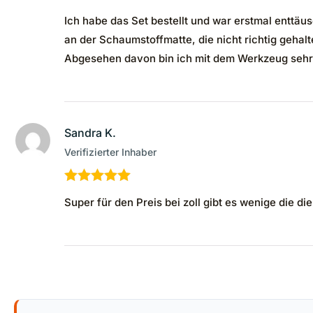
Bewertet
Ich habe das Set bestellt und war erstmal enttäus
mit
4
von
5
an der Schaumstoffmatte, die nicht richtig gehalt
Abgesehen davon bin ich mit dem Werkzeug sehr
Sandra K.
Verifizierter Inhaber
Bewertet mit
Super für den Preis bei zoll gibt es wenige die di
5
von 5