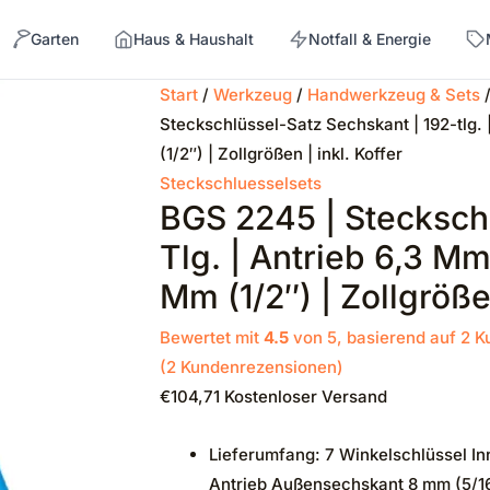
Garten
Haus & Haushalt
Notfall & Energie
Start
/
Werkzeug
/
Handwerkzeug & Sets
Steckschlüssel-Satz Sechskant | 192-tlg. 
→
(1/2″) | Zollgrößen | inkl. Koffer
Steckschluesselsets
BGS 2245 | Steckschl
Tlg. | Antrieb 6,3 Mm
Mm (1/2″) | Zollgrößen
Bewertet mit
4.5
von 5, basierend auf
2
Ku
(
2
Kundenrezensionen)
€
104,71
Kostenloser Versand
Lieferumfang: 7 Winkelschlüssel Inne
Antrieb Außensechskant 8 mm (5/16″)