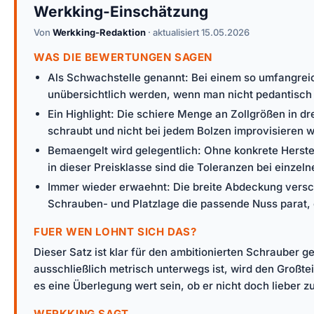
Werkking-Einschätzung
Von
Werkking-Redaktion
· aktualisiert 15.05.2026
WAS DIE BEWERTUNGEN SAGEN
Als Schwachstelle genannt: Bei einem so umfangreich
unübersichtlich werden, wenn man nicht pedantisch
Ein Highlight: Die schiere Menge an Zollgrößen in
schraubt und nicht bei jedem Bolzen improvisieren wi
Bemaengelt wird gelegentlich: Ohne konkrete Herstel
in dieser Preisklasse sind die Toleranzen bei einze
Immer wieder erwaehnt: Die breite Abdeckung verschie
Schrauben- und Platzlage die passende Nuss parat,
FUER WEN LOHNT SICH DAS?
Dieser Satz ist klar für den ambitionierten Schrauber 
ausschließlich metrisch unterwegs ist, wird den Großte
es eine Überlegung wert sein, ob er nicht doch lieber z
WERKKING SAGT