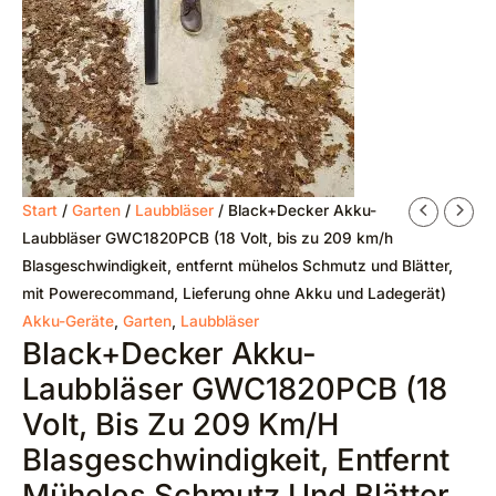
Ursprünglicher
Aktueller
Start
/
Garten
/
Laubbläser
/ Black+Decker Akku-
Preis
Preis
Laubbläser GWC1820PCB (18 Volt, bis zu 209 km/h
war:
ist:
Blasgeschwindigkeit, entfernt mühelos Schmutz und Blätter,
€75,31
€64,39.
mit Powerecommand, Lieferung ohne Akku und Ladegerät)
Akku-Geräte
,
Garten
,
Laubbläser
Black+Decker Akku-
Laubbläser GWC1820PCB (18
Volt, Bis Zu 209 Km/h
Blasgeschwindigkeit, Entfernt
Mühelos Schmutz Und Blätter,