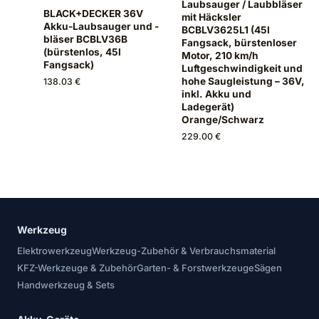
Laubsauger / Laubbläser
BLACK+DECKER 36V
mit Häcksler
Akku-Laubsauger und -
BCBLV3625L1 (45l
bläser BCBLV36B
Fangsack, bürstenloser
(bürstenlos, 45l
Motor, 210 km/h
Fangsack)
Luftgeschwindigkeit und
hohe Saugleistung – 36V,
138.03 €
inkl. Akku und
Ladegerät)
Orange/Schwarz
229.00 €
Werkzeug
Elektrowerkzeug
Werkzeug-Zubehör & Verbrauchsmaterial
KFZ-Werkzeuge & Zubehör
Garten- & Forstwerkzeuge
Sägen
Handwerkzeug & Sets