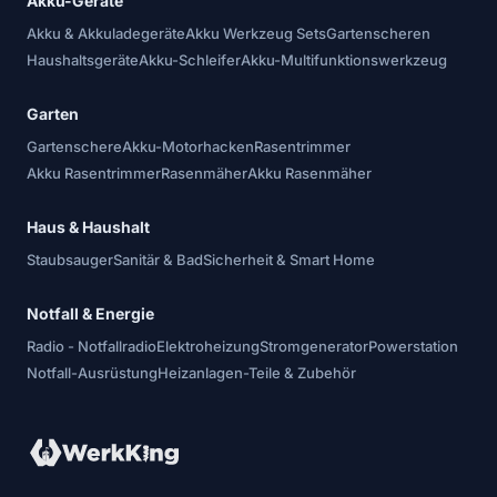
Akku-Geräte
Akku & Akkuladegeräte
Akku Werkzeug Sets
Gartenscheren
Haushaltsgeräte
Akku-Schleifer
Akku-Multifunktionswerkzeug
Garten
Gartenschere
Akku-Motorhacken
Rasentrimmer
Akku Rasentrimmer
Rasenmäher
Akku Rasenmäher
Haus & Haushalt
Staubsauger
Sanitär & Bad
Sicherheit & Smart Home
Notfall & Energie
Radio - Notfallradio
Elektroheizung
Stromgenerator
Powerstation
Notfall-Ausrüstung
Heizanlagen-Teile & Zubehör