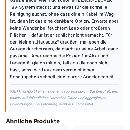
Ganz ehrlich, wenn du schon im BLACK+DECKER
18V-System steckst und etwas für die schnelle
Reinigung suchst, ohne dass dir ein Kabel im Weg
ist, dann ist das eine denkbare Option. Erwarte aber
keine Wunder bei feuchtem Laub oder größeren
Flächen – dafür ist er schlicht nicht gemacht. Für
den kleinen „Hausputz“ draußen, mal eben die
Garage durchpusten, da macht er seine Arbeit ganz
passabel. Aber rechne die Kosten für Akku und
Ladegerät gleich mit ein, falls du die noch nicht
hast, sonst wird aus dem vermeintlichen
Schnäppchen schnell eine teurere Angelegenheit.
Werkking führt keinen eigenen Labortest durch. Die Einschätzung
basiert auf öffentlichen Hersteller-Daten und aggregierten
Bewertungen — als Meinung, nicht als Testresultat.
Ähnliche Produkte