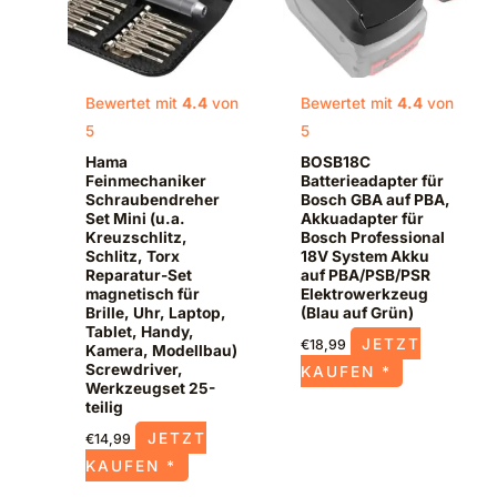
Bewertet mit
4.4
von
Bewertet mit
4.4
von
5
5
Hama
BOSB18C
Feinmechaniker
Batterieadapter für
Schraubendreher
Bosch GBA auf PBA,
Set Mini (u.a.
Akkuadapter für
Kreuzschlitz,
Bosch Professional
Schlitz, Torx
18V System Akku
Reparatur-Set
auf PBA/PSB/PSR
magnetisch für
Elektrowerkzeug
Brille, Uhr, Laptop,
(Blau auf Grün)
Tablet, Handy,
JETZT
€
18,99
Kamera, Modellbau)
Screwdriver,
KAUFEN *
Werkzeugset 25-
teilig
JETZT
€
14,99
KAUFEN *