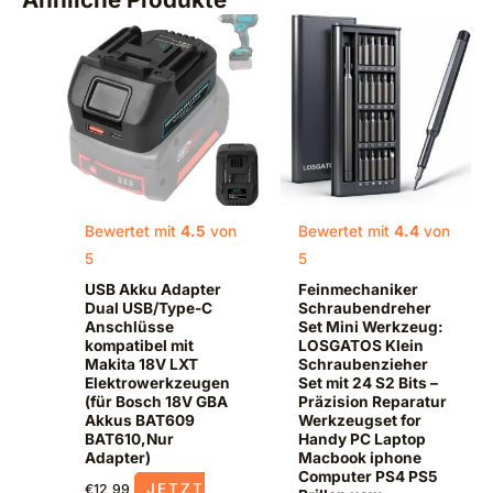
Bewertet mit
4.5
von
Bewertet mit
4.4
von
5
5
USB Akku Adapter
Feinmechaniker
Dual USB/Type-C
Schraubendreher
Anschlüsse
Set Mini Werkzeug:
kompatibel mit
LOSGATOS Klein
Makita 18V LXT
Schraubenzieher
Elektrowerkzeugen
Set mit 24 S2 Bits –
(für Bosch 18V GBA
Präzision Reparatur
Akkus BAT609
Werkzeugset for
BAT610,Nur
Handy PC Laptop
Adapter)
Macbook iphone
Computer PS4 PS5
JETZT
€
12,99