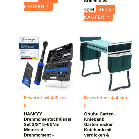
Brillen usw.
KAUFEN *
JETZT
€
7,64
KAUFEN *
Bewertet mit
4.5
von
Bewertet mit
4.4
von
5
5
HASKYY
Ohuhu Garten
Drehmomentschlüssel
Kniebank
Set 3/8" 5-60Nm
Gartenhocker
Motorrad
Kniebank mit
Drehmoment –
verdicken &