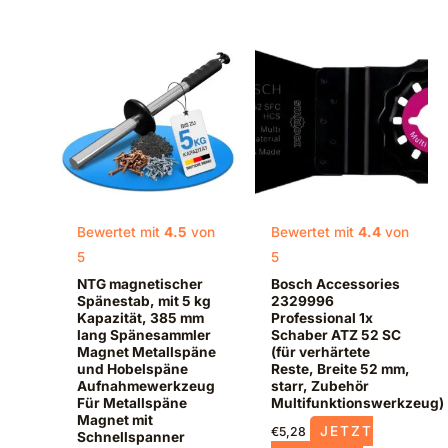
Bewertet mit
4.5
von
Bewertet mit
4.4
von
5
5
NTG magnetischer
Bosch Accessories
Spänestab, mit 5 kg
2329996
Kapazität, 385 mm
Professional 1x
lang Spänesammler
Schaber ATZ 52 SC
Magnet Metallspäne
(für verhärtete
und Hobelspäne
Reste, Breite 52 mm,
Aufnahmewerkzeug
starr, Zubehör
Für Metallspäne
Multifunktionswerkzeug)
Magnet mit
JETZT
€
5,28
Schnellspanner