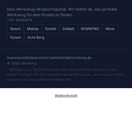
Dein Werkzeug-Vergleichsportal. Wir helfen dir, das perfekte
Werkzeug für dein Projekt zu finden.
TOP-MARKEN
Bosch
Makita
Einhell
DeWalt
WORKPRO
Miele
Dyson
Acta Berg
Impressum
Datenschutz
Cookies
info@werkking.de
© 2026 Werkking
* Affiliate-Links: Bei Bestellungen über unsere Partner erhalten wir eine
kleine Provision. Für dich entstehen keine Mehrkosten. Als Amazon-Partner
verdienen wir an qualifizierten Verkäufen.
Widerrufsrecht