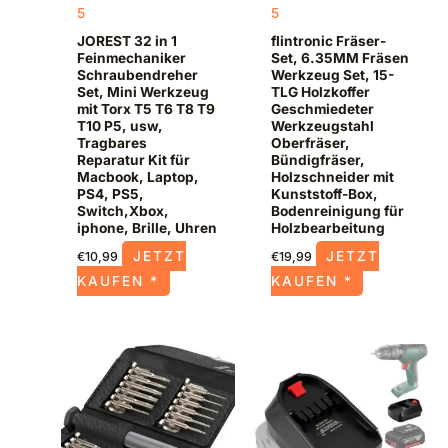
5
5
JOREST 32 in 1
flintronic Fräser-
Feinmechaniker
Set, 6.35MM Fräsen
Schraubendreher
Werkzeug Set, 15-
Set, Mini Werkzeug
TLG Holzkoffer
mit Torx T5 T6 T8 T9
Geschmiedeter
T10 P5, usw,
Werkzeugstahl
Tragbares
Oberfräser,
Reparatur Kit für
Bündigfräser,
Macbook, Laptop,
Holzschneider mit
PS4, PS5,
Kunststoff-Box,
Switch,Xbox,
Bodenreinigung für
iphone, Brille, Uhren
Holzbearbeitung
JETZT
JETZT
€
10,99
€
19,99
KAUFEN *
KAUFEN *