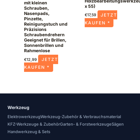
Holzbearbeitungswerkze
mit kleinen
x 55)
Schrauben,
Nasenpads,
JETZT
€
17,59
Pinzette,
KAUFEN *
Reinigungstuch und
Präzisions
Schraubendrehern
Geeignet für Brillen,
Sonnenbrillen und
Rahmenlose
JETZT
€
12,99
KAUFEN *
Werkzeug
Elektrowerkzeug
Werkzeug-Zubehör & Verbrauchsmaterial
KFZ-Werkzeuge & Zubehör
Garten- & Forstwerkzeuge
Sägen
Handwerkzeug & Sets