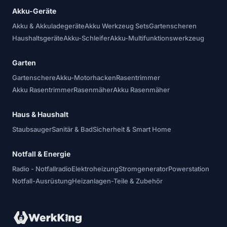
Akku-Geräte
Akku & Akkuladegeräte
Akku Werkzeug Sets
Gartenscheren
Haushaltsgeräte
Akku-Schleifer
Akku-Multifunktionswerkzeug
Garten
Gartenschere
Akku-Motorhacken
Rasentrimmer
Akku Rasentrimmer
Rasenmäher
Akku Rasenmäher
Haus & Haushalt
Staubsauger
Sanitär & Bad
Sicherheit & Smart Home
Notfall & Energie
Radio - Notfallradio
Elektroheizung
Stromgenerator
Powerstation
Notfall-Ausrüstung
Heizanlagen-Teile & Zubehör