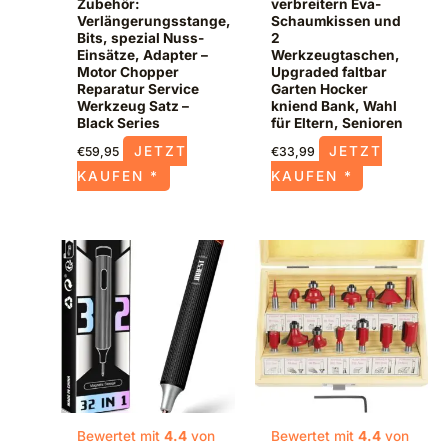
Zubehör:
verbreitern Eva-
Verlängerungsstange,
Schaumkissen und
Bits, spezial Nuss-
2
Einsätze, Adapter –
Werkzeugtaschen,
Motor Chopper
Upgraded faltbar
Reparatur Service
Garten Hocker
Werkzeug Satz –
kniend Bank, Wahl
Black Series
für Eltern, Senioren
JETZT
JETZT
€
59,95
€
33,99
KAUFEN *
KAUFEN *
Bewertet mit
4.4
von
Bewertet mit
4.4
von