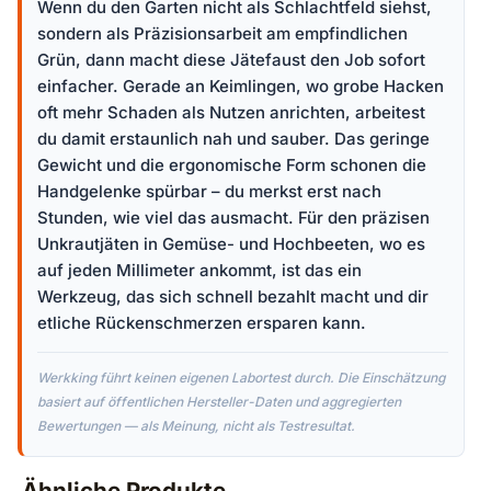
Wenn du den Garten nicht als Schlachtfeld siehst,
sondern als Präzisionsarbeit am empfindlichen
Grün, dann macht diese Jätefaust den Job sofort
einfacher. Gerade an Keimlingen, wo grobe Hacken
oft mehr Schaden als Nutzen anrichten, arbeitest
du damit erstaunlich nah und sauber. Das geringe
Gewicht und die ergonomische Form schonen die
Handgelenke spürbar – du merkst erst nach
Stunden, wie viel das ausmacht. Für den präzisen
Unkrautjäten in Gemüse- und Hochbeeten, wo es
auf jeden Millimeter ankommt, ist das ein
Werkzeug, das sich schnell bezahlt macht und dir
etliche Rückenschmerzen ersparen kann.
Werkking führt keinen eigenen Labortest durch. Die Einschätzung
basiert auf öffentlichen Hersteller-Daten und aggregierten
Bewertungen — als Meinung, nicht als Testresultat.
Ähnliche Produkte