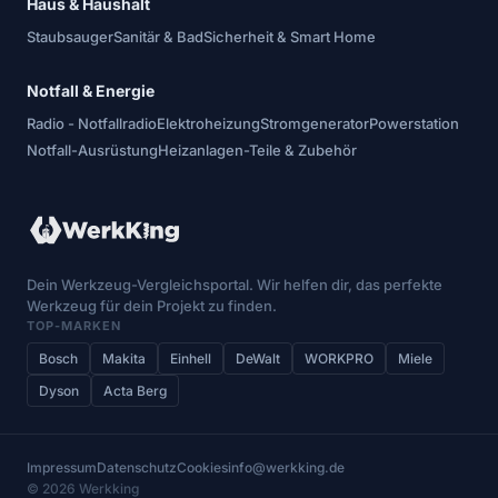
Haus & Haushalt
Staubsauger
Sanitär & Bad
Sicherheit & Smart Home
Notfall & Energie
Radio - Notfallradio
Elektroheizung
Stromgenerator
Powerstation
Notfall-Ausrüstung
Heizanlagen-Teile & Zubehör
Dein Werkzeug-Vergleichsportal. Wir helfen dir, das perfekte
Werkzeug für dein Projekt zu finden.
TOP-MARKEN
Bosch
Makita
Einhell
DeWalt
WORKPRO
Miele
Dyson
Acta Berg
Impressum
Datenschutz
Cookies
info@werkking.de
© 2026 Werkking