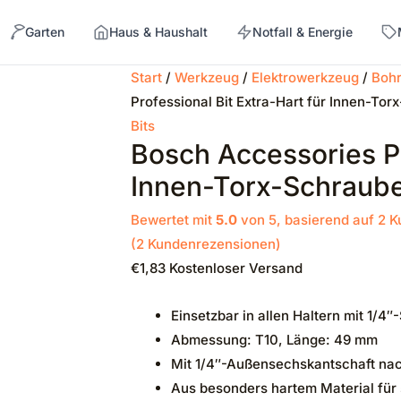
Garten
Haus & Haushalt
Notfall & Energie
Start
/
Werkzeug
/
Elektrowerkzeug
/
Bohr
Professional Bit Extra-Hart für Innen-To
→
Bits
Bosch Accessories Pr
Innen-Torx-Schraube
Bewertet mit
5.0
von 5, basierend auf
2
K
(
2
Kundenrezensionen)
€
1,83
Kostenloser Versand
Einsetzbar in allen Haltern mit 1/
Abmessung: T10, Länge: 49 mm
Mit 1/4″-Außensechskantschaft nac
Aus besonders hartem Material für 