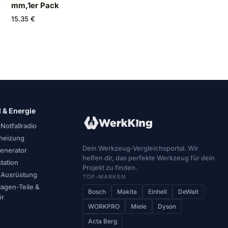
mm,1er Pack
15.35 €
l & Energie
 Notfallradio
oheizung
Dein Werkzeug-Vergleichsportal. Wir
enerator
helfen dir, das perfekte Werkzeug für dein
tation
Projekt zu finden.
l-Ausrüstung
TOP-MARKEN
lagen-Teile &
Bosch
Makita
Einhell
DeWalt
ör
WORKPRO
Miele
Dyson
Acta Berg