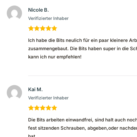
Nicole B.
Verifizierter Inhaber
Bewertet mit
Ich habe die Bits neulich für ein paar kleinere A
5
von 5
zusammengebaut. Die Bits haben super in die Sch
kann ich nur empfehlen!
Kai M.
Verifizierter Inhaber
Bewertet mit
Die Bits arbeiten einwandfrei, sind halt auch no
5
von 5
fest sitzenden Schrauben, abgeben,oder nachdem
hat.