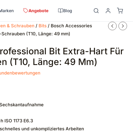
Marken
Angebote
Blog
en & Schrauben
/
Bits
/ Bosch Accessories
rx-Schrauben (T10, Länge: 49 mm)
ofessional Bit Extra-Hart Für
n (T10, Länge: 49 Mm)
undenbewertungen
4″-Sechskantaufnahme
h ISO 1173 E6.3
schnelles und unkompliziertes Arbeiten