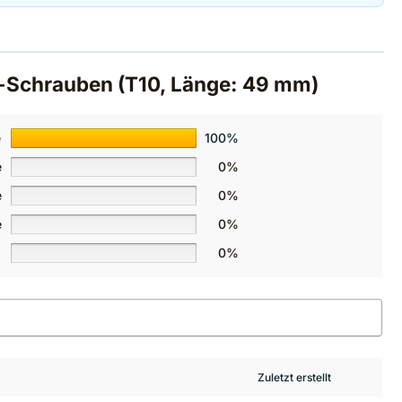
rx-Schrauben (T10, Länge: 49 mm)
e
100%
e
0%
e
0%
e
0%
0%