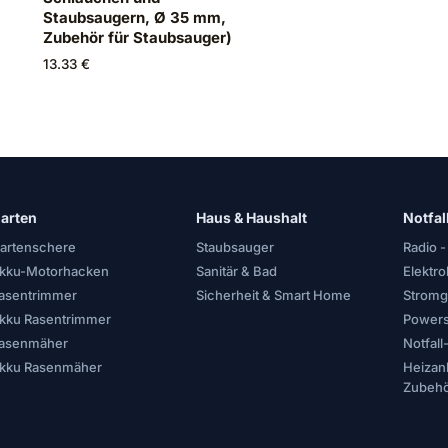
Staubsaugern, Ø 35 mm,
Zubehör für Staubsauger)
13.33 €
arten
Haus & Haushalt
Notfal
artenschere
Staubsauger
Radio -
kku-Motorhacken
Sanitär & Bad
Elektr
asentrimmer
Sicherheit & Smart Home
Stromg
kku Rasentrimmer
Powers
asenmäher
Notfal
kku Rasenmäher
Heizan
Zubeh