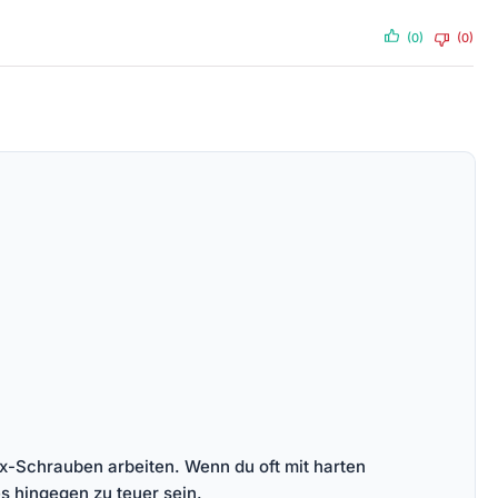
(0)
(0)
orx-Schrauben arbeiten. Wenn du oft mit harten
s hingegen zu teuer sein.