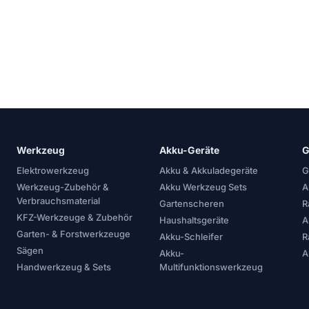
Werkzeug
Akku-Geräte
G
Elektrowerkzeug
Akku & Akkuladegeräte
G
Werkzeug-Zubehör &
Akku Werkzeug Sets
A
Verbrauchsmaterial
Gartenscheren
R
KFZ-Werkzeuge & Zubehör
Haushaltsgeräte
A
Garten- & Forstwerkzeuge
Akku-Schleifer
R
Sägen
Akku-
A
Handwerkzeug & Sets
Multifunktionswerkzeug