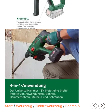
Start
/
Werkzeug
/
Elektrowerkzeug
/
Bohren &