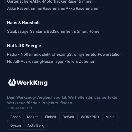
Gartenschere
Akku-Motorhacken
Rasentrimmer
Akku Rasentrimmer
Rasenmäher
Akku Rasenmäher
Haus & Haushalt
Staubsauger
Sanitär & Bad
Sicherheit & Smart Home
Notfall & Energie
Radio - Notfallradio
Elektroheizung
Stromgenerator
Powerstation
Notfall-Ausrüstung
Heizanlagen-Teile & Zubehör
Dein Werkzeug-Vergleichsportal. Wir helfen dir, das perfekte
Werkzeug für dein Projekt zu finden.
TOP-MARKEN
Bosch
Makita
Einhell
DeWalt
WORKPRO
Miele
Dyson
Acta Berg