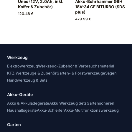
Uneo (12V, 2.0Ah, inkl.
Akku-Bohrhammer GBH
Koffer & Zubehör)
18V-34 CF BITURBO (SDS
plus)
120.48 €
479.99 €
Werkzeug
Elektrowerkzeug
Werkzeug-Zubehör & Verbrauchsmaterial
KFZ-Werkzeuge & Zubehör
Garten- & Forstwerkzeuge
Sägen
Handwerkzeug & Sets
Akku-Geräte
Akku & Akkuladegeräte
Akku Werkzeug Sets
Gartenscheren
Haushaltsgeräte
Akku-Schleifer
Akku-Multifunktionswerkzeug
Garten