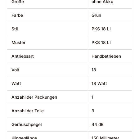
Größe
‎ohne Akku
Farbe
‎Grün
Stil
‎PKS 18 LI
Muster
‎PKS 18 LI
Antriebsart
‎Handbetrieben
Volt
‎18
Watt
‎18 Watt
Anzahl der Packungen
‎1
Anzahl der Teile
‎3
Geräuschpegel
‎44 dB
Klingenlänge
‎150 Millimeter