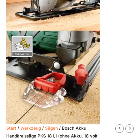
Ursprünglicher
Aktueller
Start
/
Werkzeug
/
Sägen
/ Bosch Akku
Preis
Preis
Handkreissäge PKS 18 LI (ohne Akku, 18 volt