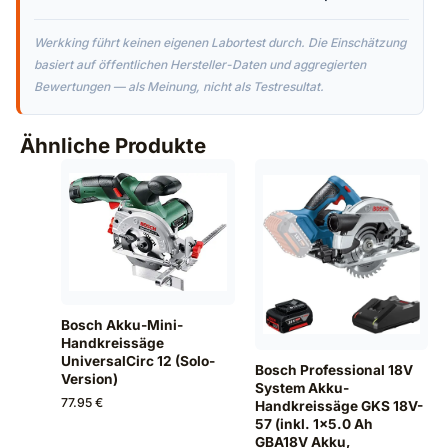
Werkking führt keinen eigenen Labortest durch. Die Einschätzung
basiert auf öffentlichen Hersteller-Daten und aggregierten
Bewertungen — als Meinung, nicht als Testresultat.
Ähnliche Produkte
Bosch Akku-Mini-
Handkreissäge
UniversalCirc 12 (Solo-
Bosch Professional 18V
Version)
System Akku-
77.95 €
Handkreissäge GKS 18V-
57 (inkl. 1x5.0 Ah
GBA18V Akku,