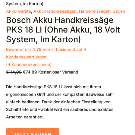
war:
ist:
System, im Karton)
€114,99
€74,89.
Akku-Geräte
,
Akku-Handkreissägen
,
Handkreissägen
,
Sägen
Bosch Akku Handkreissäge
PKS 18 LI (ohne Akku, 18 Volt
System, Im Karton)
Bewertet mit
4.75
von 5, basierend auf
4
Kundenbewertungen
(
4
Kundenrezensionen)
€
114,99
€
74,89
Kostenloser Versand
Die Handkreissäge PKS 18 LI lässt sich mit ihrem
ergonomischen Griff und der kompakten Bauweise sehr
einfach bedienen. Dank der einfachen Einstellung von
Schnitttiefe und –winkel wird ein sauberes und exaktes
Arbeiten garantiert.
JETZT KAUFEN