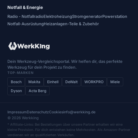
Notfall & Energie
Radio - Notfallradio
Elektroheizung
Stromgenerator
Powerstation
Notfall-Ausrüstung
Heizanlagen-Teile & Zubehör
Dein Werkzeug-Vergleichsportal. Wir helfen dir, das perfekte
Werkzeug für dein Projekt zu finden.
TOP-MARKEN
Bosch
Makita
Einhell
DeWalt
WORKPRO
Miele
Dyson
Acta Berg
Impressum
Datenschutz
Cookies
info@werkking.de
© 2026 Werkking
* Affiliate-Links: Bei Bestellungen über unsere Partner erhalten wir eine
kleine Provision. Für dich entstehen keine Mehrkosten. Als Amazon-Partner
verdienen wir an qualifizierten Verkäufen.