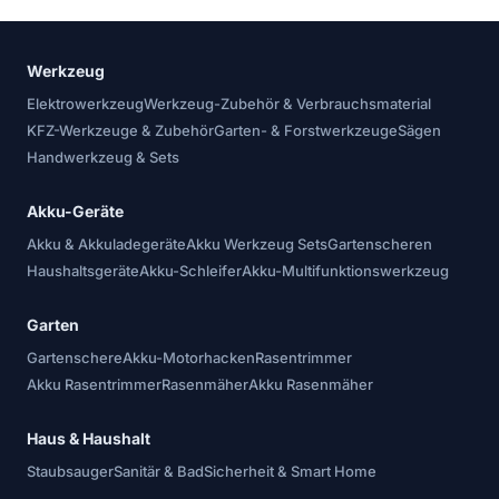
Werkzeug
Elektrowerkzeug
Werkzeug-Zubehör & Verbrauchsmaterial
KFZ-Werkzeuge & Zubehör
Garten- & Forstwerkzeuge
Sägen
Handwerkzeug & Sets
Akku-Geräte
Akku & Akkuladegeräte
Akku Werkzeug Sets
Gartenscheren
Haushaltsgeräte
Akku-Schleifer
Akku-Multifunktionswerkzeug
Garten
Gartenschere
Akku-Motorhacken
Rasentrimmer
Akku Rasentrimmer
Rasenmäher
Akku Rasenmäher
Haus & Haushalt
Staubsauger
Sanitär & Bad
Sicherheit & Smart Home