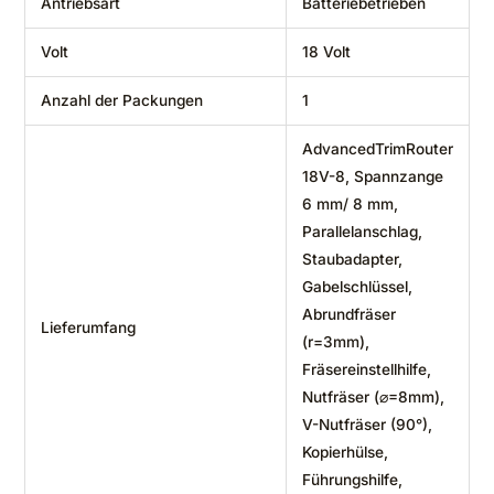
Antriebsart
‎Batteriebetrieben
Volt
‎18 Volt
Anzahl der Packungen
‎1
‎AdvancedTrimRouter
18V-8, Spannzange
6 mm/ 8 mm,
Parallelanschlag,
Staubadapter,
Gabelschlüssel,
Abrundfräser
Lieferumfang
(r=3mm),
Fräsereinstellhilfe,
Nutfräser (⌀=8mm),
V-Nutfräser (90°),
Kopierhülse,
Führungshilfe,