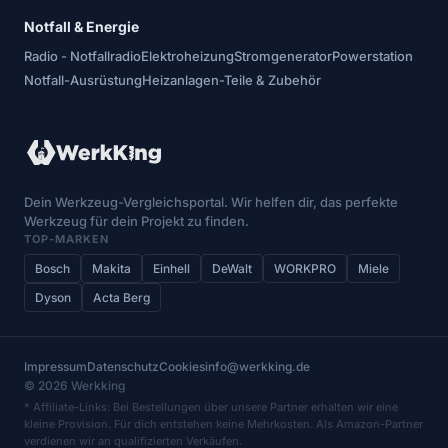
Notfall & Energie
Radio - Notfallradio
Elektroheizung
Stromgenerator
Powerstation
Notfall-Ausrüstung
Heizanlagen-Teile & Zubehör
Dein Werkzeug-Vergleichsportal. Wir helfen dir, das perfekte
Werkzeug für dein Projekt zu finden.
TOP-MARKEN
Bosch
Makita
Einhell
DeWalt
WORKPRO
Miele
Dyson
Acta Berg
Impressum
Datenschutz
Cookies
info@werkking.de
© 2026 Werkking
* Affiliate-Links: Bei Bestellungen über unsere Partner erhalten wir eine
kleine Provision. Für dich entstehen keine Mehrkosten. Als Amazon-Partner
verdienen wir an qualifizierten Verkäufen.