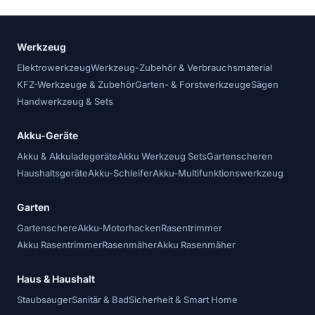
Werkzeug
Elektrowerkzeug
Werkzeug-Zubehör & Verbrauchsmaterial
KFZ-Werkzeuge & Zubehör
Garten- & Forstwerkzeuge
Sägen
Handwerkzeug & Sets
Akku-Geräte
Akku & Akkuladegeräte
Akku Werkzeug Sets
Gartenscheren
Haushaltsgeräte
Akku-Schleifer
Akku-Multifunktionswerkzeug
Garten
Gartenschere
Akku-Motorhacken
Rasentrimmer
Akku Rasentrimmer
Rasenmäher
Akku Rasenmäher
Haus & Haushalt
Staubsauger
Sanitär & Bad
Sicherheit & Smart Home