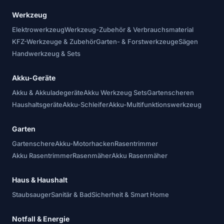
Werkzeug
Elektrowerkzeug
Werkzeug-Zubehör & Verbrauchsmaterial
KFZ-Werkzeuge & Zubehör
Garten- & Forstwerkzeuge
Sägen
Handwerkzeug & Sets
Akku-Geräte
Akku & Akkuladegeräte
Akku Werkzeug Sets
Gartenscheren
Haushaltsgeräte
Akku-Schleifer
Akku-Multifunktionswerkzeug
Garten
Gartenschere
Akku-Motorhacken
Rasentrimmer
Akku Rasentrimmer
Rasenmäher
Akku Rasenmäher
Haus & Haushalt
Staubsauger
Sanitär & Bad
Sicherheit & Smart Home
Notfall & Energie