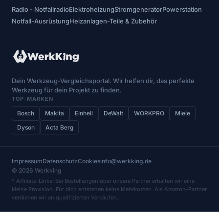
Radio - Notfallradio
Elektroheizung
Stromgenerator
Powerstation
Notfall-Ausrüstung
Heizanlagen-Teile & Zubehör
Dein Werkzeug-Vergleichsportal. Wir helfen dir, das perfekte
Werkzeug für dein Projekt zu finden.
TOP-MARKEN
Bosch
Makita
Einhell
DeWalt
WORKPRO
Miele
Dyson
Acta Berg
Impressum
Datenschutz
Cookies
info@werkking.de
© 2026 Werkking
* Affiliate-Links: Bei Bestellungen über unsere Partner erhalten wir eine
kleine Provision. Für dich entstehen keine Mehrkosten. Als Amazon-Partner
verdienen wir an qualifizierten Verkäufen.