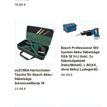
79.89 €
Bosch Professional 18V
System Akku Säbelsäge
GSA 18 V-LI (inkl. 2x
Säbelsägeblatt
(Holz/Metall), L-BOXX,
ohne Akku/ Ladegerät)
co2CREA Hartschalen-
Tasche für Bosch Akku-
191.99 €
Säbelsäge
AdvancedRecip 18
22.99 €