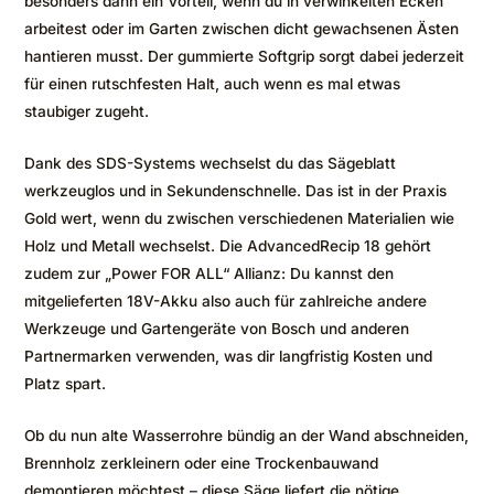
besonders dann ein Vorteil, wenn du in verwinkelten Ecken
arbeitest oder im Garten zwischen dicht gewachsenen Ästen
hantieren musst. Der gummierte Softgrip sorgt dabei jederzeit
für einen rutschfesten Halt, auch wenn es mal etwas
staubiger zugeht.
Dank des SDS-Systems wechselst du das Sägeblatt
werkzeuglos und in Sekundenschnelle. Das ist in der Praxis
Gold wert, wenn du zwischen verschiedenen Materialien wie
Holz und Metall wechselst. Die AdvancedRecip 18 gehört
zudem zur „Power FOR ALL“ Allianz: Du kannst den
mitgelieferten 18V-Akku also auch für zahlreiche andere
Werkzeuge und Gartengeräte von Bosch und anderen
Partnermarken verwenden, was dir langfristig Kosten und
Platz spart.
Ob du nun alte Wasserrohre bündig an der Wand abschneiden,
Brennholz zerkleinern oder eine Trockenbauwand
demontieren möchtest – diese Säge liefert die nötige