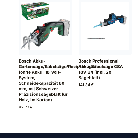
Bosch Professional
Bosch Akku-
Akku-Säbelsäge GSA
Gartensäge/Säbelsäge/Reciprosäge
18V-24 (inkl. 2x
(ohne Akku, 18-Volt-
Sägeblatt)
System,
Schneidekapazität 80
141.84 €
mm, mit Schweizer
Präzisionssägeblatt für
Holz, im Karton)
82.77 €