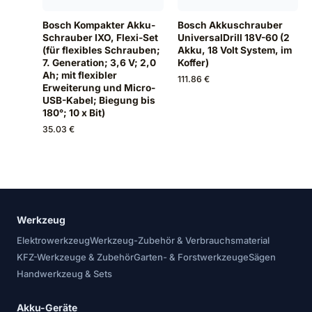
Bosch Kompakter Akku-
Bosch Akkuschrauber
Schrauber IXO, Flexi-Set
UniversalDrill 18V-60 (2
(für flexibles Schrauben;
Akku, 18 Volt System, im
7. Generation; 3,6 V; 2,0
Koffer)
Ah; mit flexibler
111.86 €
Erweiterung und Micro-
USB-Kabel; Biegung bis
180°; 10 x Bit)
35.03 €
Werkzeug
Elektrowerkzeug
Werkzeug-Zubehör & Verbrauchsmaterial
KFZ-Werkzeuge & Zubehör
Garten- & Forstwerkzeuge
Sägen
Handwerkzeug & Sets
Akku-Geräte