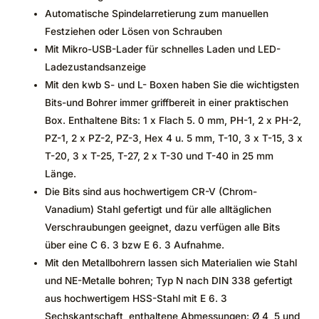
Automatische Spindelarretierung zum manuellen
Festziehen oder Lösen von Schrauben
Mit Mikro-USB-Lader für schnelles Laden und LED-
Ladezustandsanzeige
Mit den kwb S- und L- Boxen haben Sie die wichtigsten
Bits-und Bohrer immer griffbereit in einer praktischen
Box. Enthaltene Bits: 1 x Flach 5. 0 mm, PH-1, 2 x PH-2,
PZ-1, 2 x PZ-2, PZ-3, Hex 4 u. 5 mm, T-10, 3 x T-15, 3 x
T-20, 3 x T-25, T-27, 2 x T-30 und T-40 in 25 mm
Länge.
Die Bits sind aus hochwertigem CR-V (Chrom-
Vanadium) Stahl gefertigt und für alle alltäglichen
Verschraubungen geeignet, dazu verfügen alle Bits
über eine C 6. 3 bzw E 6. 3 Aufnahme.
Mit den Metallbohrern lassen sich Materialien wie Stahl
und NE-Metalle bohren; Typ N nach DIN 338 gefertigt
aus hochwertigem HSS-Stahl mit E 6. 3
Sechskantschaft, enthaltene Abmessungen: Ø 4, 5 und