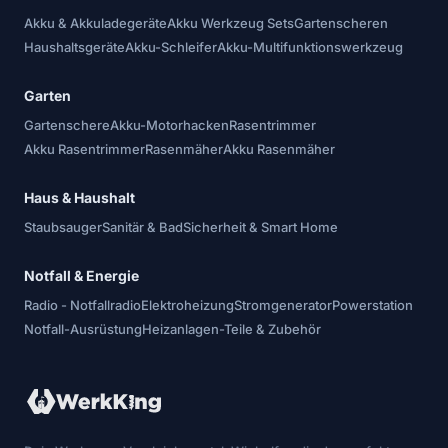
Akku & Akkuladegeräte
Akku Werkzeug Sets
Gartenscheren
Haushaltsgeräte
Akku-Schleifer
Akku-Multifunktionswerkzeug
Garten
Gartenschere
Akku-Motorhacken
Rasentrimmer
Akku Rasentrimmer
Rasenmäher
Akku Rasenmäher
Haus & Haushalt
Staubsauger
Sanitär & Bad
Sicherheit & Smart Home
Notfall & Energie
Radio - Notfallradio
Elektroheizung
Stromgenerator
Powerstation
Notfall-Ausrüstung
Heizanlagen-Teile & Zubehör