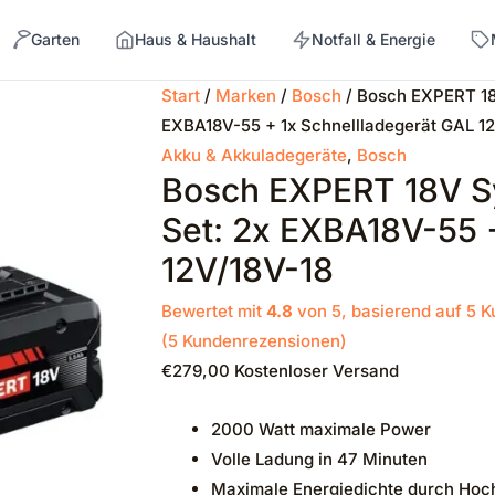
Garten
Haus & Haushalt
Notfall & Energie
Start
/
Marken
/
Bosch
/ Bosch EXPERT 18
EXBA18V-55 + 1x Schnellladegerät GAL 1
→
Akku & Akkuladegeräte
,
Bosch
Bosch EXPERT 18V Sy
Set: 2x EXBA18V-55 
12V/18V-18
Bewertet mit
4.8
von 5, basierend auf
5
K
(
5
Kundenrezensionen)
€
279,00
Kostenloser Versand
2000 Watt maximale Power
Volle Ladung in 47 Minuten
Maximale Energiedichte durch Hoch