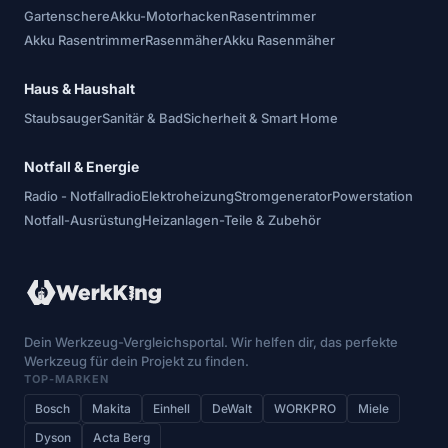
Gartenschere
Akku-Motorhacken
Rasentrimmer
Akku Rasentrimmer
Rasenmäher
Akku Rasenmäher
Haus & Haushalt
Staubsauger
Sanitär & Bad
Sicherheit & Smart Home
Notfall & Energie
Radio - Notfallradio
Elektroheizung
Stromgenerator
Powerstation
Notfall-Ausrüstung
Heizanlagen-Teile & Zubehör
Dein Werkzeug-Vergleichsportal. Wir helfen dir, das perfekte
Werkzeug für dein Projekt zu finden.
TOP-MARKEN
Bosch
Makita
Einhell
DeWalt
WORKPRO
Miele
Dyson
Acta Berg