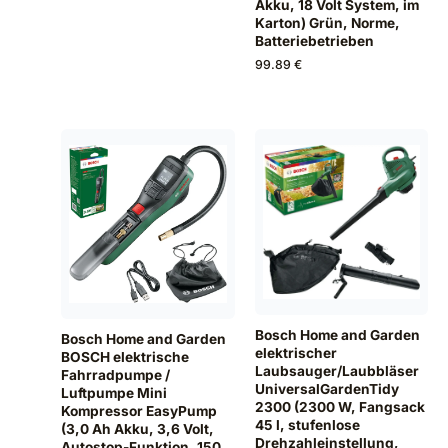
Akku, 18 Volt System, im
Karton) Grün, Norme,
Batteriebetrieben
99.89 €
Bosch Home and Garden
Bosch Home and Garden
elektrischer
BOSCH elektrische
Laubsauger/Laubbläser
Fahrradpumpe /
UniversalGardenTidy
Luftpumpe Mini
2300 (2300 W, Fangsack
Kompressor EasyPump
45 l, stufenlose
(3,0 Ah Akku, 3,6 Volt,
Drehzahleinstellung,
Autostop-Funktion, 150