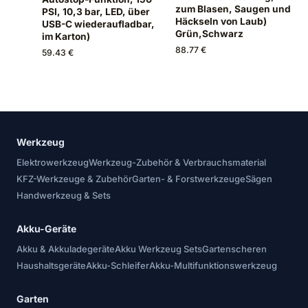
zum Blasen, Saugen und
PSI, 10,3 bar, LED, über
Häckseln von Laub)
USB-C wiederaufladbar,
Grün,Schwarz
im Karton)
88.77 €
59.43 €
Werkzeug
Elektrowerkzeug
Werkzeug-Zubehör & Verbrauchsmaterial
KFZ-Werkzeuge & Zubehör
Garten- & Forstwerkzeuge
Sägen
Handwerkzeug & Sets
Akku-Geräte
Akku & Akkuladegeräte
Akku Werkzeug Sets
Gartenscheren
Haushaltsgeräte
Akku-Schleifer
Akku-Multifunktionswerkzeug
Garten