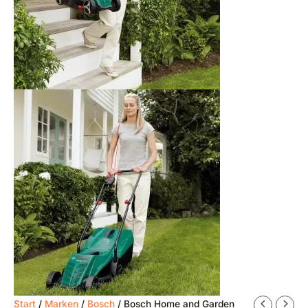
Ursprünglicher
Aktueller
Start
/
Marken
/
Bosch
/ Bosch Home and Garden