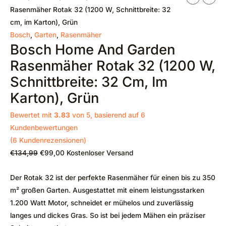
Preis
Preis
Rasenmäher Rotak 32 (1200 W, Schnittbreite: 32
war:
ist:
cm, im Karton), Grün
€134,99
€99,00.
Bosch
,
Garten
,
Rasenmäher
Bosch Home And Garden
Rasenmäher Rotak 32 (1200 W,
Schnittbreite: 32 Cm, Im
Karton), Grün
Bewertet mit
3.83
von 5, basierend auf
6
Kundenbewertungen
(
6
Kundenrezensionen)
€
134,99
€
99,00
Kostenloser Versand
Der Rotak 32 ist der perfekte Rasenmäher für einen bis zu 350
m² großen Garten. Ausgestattet mit einem leistungsstarken
1.200 Watt Motor, schneidet er mühelos und zuverlässig
langes und dickes Gras. So ist bei jedem Mähen ein präziser