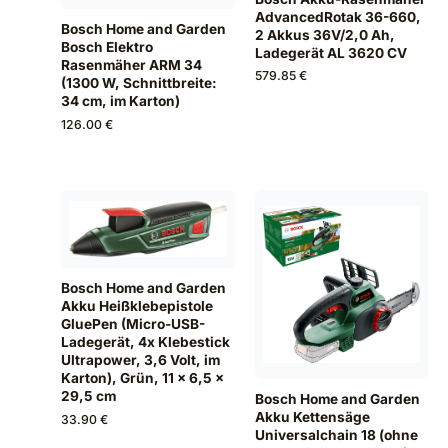
AdvancedRotak 36-660,
Bosch Home and Garden
2 Akkus 36V/2,0 Ah,
Bosch Elektro
Ladegerät AL 3620 CV
Rasenmäher ARM 34
579.85 €
(1300 W, Schnittbreite:
34 cm, im Karton)
126.00 €
Bosch Home and Garden
Akku Heißklebepistole
GluePen (Micro-USB-
Ladegerät, 4x Klebestick
Ultrapower, 3,6 Volt, im
Karton), Grün, 11 x 6,5 x
29,5 cm
Bosch Home and Garden
Akku Kettensäge
33.90 €
Universalchain 18 (ohne