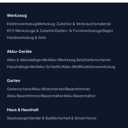
Werkzeug
Elektrowerkzeug
Werkzeug-Zubehör & Verbrauchsmaterial
KFZ-Werkzeuge & Zubehör
Garten- & Forstwerkzeuge
Sägen
Handwerkzeug & Sets
Akku-Geräte
Akku & Akkuladegeräte
Akku Werkzeug Sets
Gartenscheren
Haushaltsgeräte
Akku-Schleifer
Akku-Multifunktionswerkzeug
Garten
Gartenschere
Akku-Motorhacken
Rasentrimmer
Akku Rasentrimmer
Rasenmäher
Akku Rasenmäher
Haus & Haushalt
Staubsauger
Sanitär & Bad
Sicherheit & Smart Home