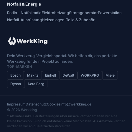
Notfall & Energie
Radio - Notfallradio
Elektroheizung
Stromgenerator
Powerstation
Notfall-Ausrüstung
Heizanlagen-Teile & Zubehör
Dein Werkzeug-Vergleichsportal. Wir helfen dir, das perfekte
Werkzeug für dein Projekt zu finden.
TOP-MARKEN
Bosch
Makita
Einhell
DeWalt
WORKPRO
Miele
Dyson
Acta Berg
Impressum
Datenschutz
Cookies
info@werkking.de
© 2026 Werkking
* Affiliate-Links: Bei Bestellungen über unsere Partner erhalten wir eine
kleine Provision. Für dich entstehen keine Mehrkosten. Als Amazon-Partner
verdienen wir an qualifizierten Verkäufen.