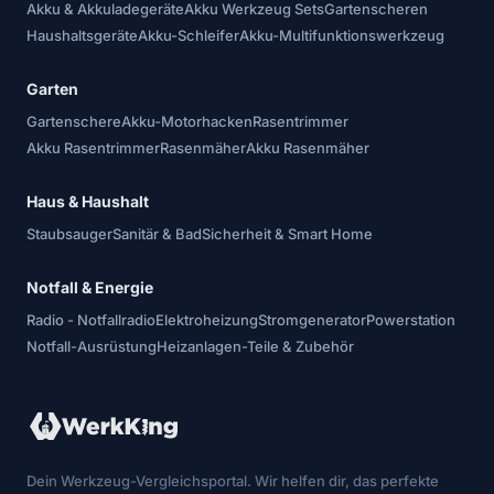
Akku & Akkuladegeräte
Akku Werkzeug Sets
Gartenscheren
Haushaltsgeräte
Akku-Schleifer
Akku-Multifunktionswerkzeug
Garten
Gartenschere
Akku-Motorhacken
Rasentrimmer
Akku Rasentrimmer
Rasenmäher
Akku Rasenmäher
Haus & Haushalt
Staubsauger
Sanitär & Bad
Sicherheit & Smart Home
Notfall & Energie
Radio - Notfallradio
Elektroheizung
Stromgenerator
Powerstation
Notfall-Ausrüstung
Heizanlagen-Teile & Zubehör
Dein Werkzeug-Vergleichsportal. Wir helfen dir, das perfekte