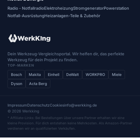
Radio - Notfallradio
Elektroheizung
Stromgenerator
Powerstation
Notfall-Ausrüstung
Heizanlagen-Teile & Zubehör
Dein Werkzeug-Vergleichsportal. Wir helfen dir, das perfekte
Werkzeug für dein Projekt zu finden.
TOP-MARKEN
Bosch
Makita
Einhell
DeWalt
WORKPRO
Miele
Dyson
Acta Berg
Impressum
Datenschutz
Cookies
info@werkking.de
© 2026 Werkking
* Affiliate-Links: Bei Bestellungen über unsere Partner erhalten wir eine
kleine Provision. Für dich entstehen keine Mehrkosten. Als Amazon-Partner
verdienen wir an qualifizierten Verkäufen.