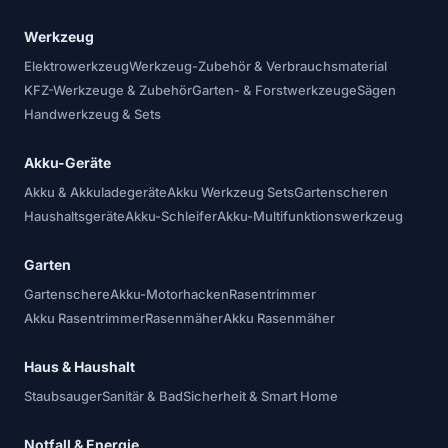
Werkzeug
Elektrowerkzeug
Werkzeug-Zubehör & Verbrauchsmaterial
KFZ-Werkzeuge & Zubehör
Garten- & Forstwerkzeuge
Sägen
Handwerkzeug & Sets
Akku-Geräte
Akku & Akkuladegeräte
Akku Werkzeug Sets
Gartenscheren
Haushaltsgeräte
Akku-Schleifer
Akku-Multifunktionswerkzeug
Garten
Gartenschere
Akku-Motorhacken
Rasentrimmer
Akku Rasentrimmer
Rasenmäher
Akku Rasenmäher
Haus & Haushalt
Staubsauger
Sanitär & Bad
Sicherheit & Smart Home
Notfall & Energie