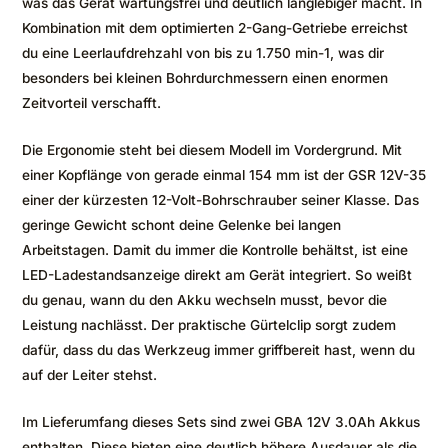
was das Gerät wartungsfrei und deutlich langlebiger macht. In
Kombination mit dem optimierten 2-Gang-Getriebe erreichst
du eine Leerlaufdrehzahl von bis zu 1.750 min-1, was dir
besonders bei kleinen Bohrdurchmessern einen enormen
Zeitvorteil verschafft.
Die Ergonomie steht bei diesem Modell im Vordergrund. Mit
einer Kopflänge von gerade einmal 154 mm ist der GSR 12V-35
einer der kürzesten 12-Volt-Bohrschrauber seiner Klasse. Das
geringe Gewicht schont deine Gelenke bei langen
Arbeitstagen. Damit du immer die Kontrolle behältst, ist eine
LED-Ladestandsanzeige direkt am Gerät integriert. So weißt
du genau, wann du den Akku wechseln musst, bevor die
Leistung nachlässt. Der praktische Gürtelclip sorgt zudem
dafür, dass du das Werkzeug immer griffbereit hast, wenn du
auf der Leiter stehst.
Im Lieferumfang dieses Sets sind zwei GBA 12V 3.0Ah Akkus
enthalten. Diese bieten eine deutlich höhere Ausdauer als die