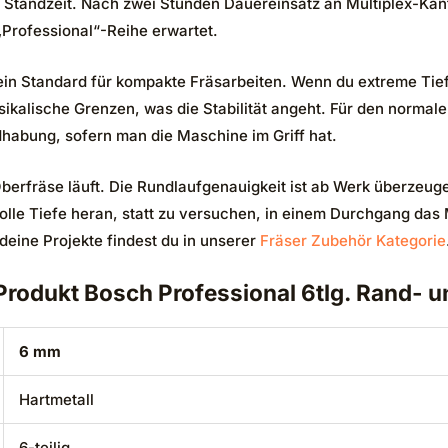
ie Standzeit. Nach zwei Stunden Dauereinsatz an Multiplex-Ka
„Professional“-Reihe erwartet.
ein Standard für kompakte Fräsarbeiten. Wenn du extreme Tiefe
ikalische Grenzen, was die Stabilität angeht. Für den normale
ndhabung, sofern man die Maschine im Griff hat.
berfräse läuft. Die Rundlaufgenauigkeit ist ab Werk überzeuge
e volle Tiefe heran, statt zu versuchen, in einem Durchgang d
deine Projekte findest du in unserer
Fräser Zubehör Kategorie
Produkt Bosch Professional 6tlg. Rand- u
6 mm
Hartmetall
6-teilig