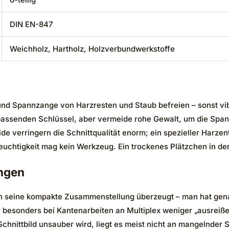
DIN EN-847
Weichholz, Hartholz, Holzverbundwerkstoffe
d Spannzange von Harzresten und Staub befreien – sonst vibri
ssenden Schlüssel, aber vermeide rohe Gewalt, um die Span
e verringern die Schnittqualität enorm; ein spezieller Harzen
euchtigkeit mag kein Werkzeug. Ein trockenes Plätzchen in der 
ngen
seine kompakte Zusammenstellung überzeugt – man hat genau di
er besonders bei Kantenarbeiten an Multiplex weniger „ausrei
hnittbild unsauber wird, liegt es meist nicht an mangelnder 