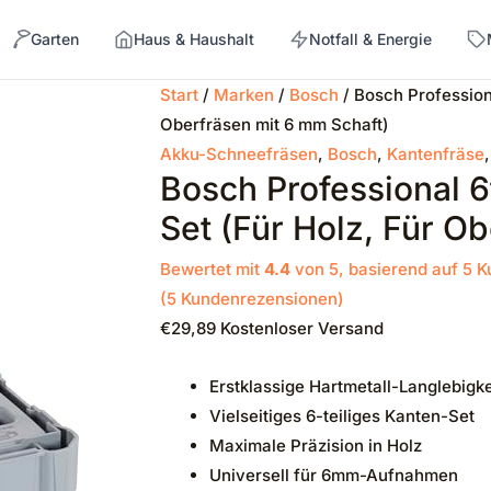
Garten
Haus & Haushalt
Notfall & Energie
Start
/
Marken
/
Bosch
/ Bosch Professiona
Oberfräsen mit 6 mm Schaft)
→
Akku-Schneefräsen
,
Bosch
,
Kantenfräse
Bosch Professional 6
Set (für Holz, Für O
Bewertet mit
4.4
von 5, basierend auf
5
K
(
5
Kundenrezensionen)
€
29,89
Kostenloser Versand
Erstklassige Hartmetall-Langlebigke
Vielseitiges 6-teiliges Kanten-Set
Maximale Präzision in Holz
Universell für 6mm-Aufnahmen